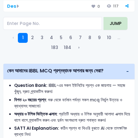
Des
117
0
JUMP
‹
1
2
3
4
5
6
7
8
9
10
...
183
184
›
কেন আমাদের IBBL MCQ প্রশ্নব্যাংক আপনার জন্য সেরা?
Question Bank:
IBBL-এর সকল ইউনিটের প্রশ্ন এক জায়গায় — সহজে
খুঁজুন, দ্রুত প্র্যাকটিস করুন।
বিগত ২০ বছরের প্রশ্ন:
শুরু থেকে বর্তমান পর্যন্ত সকল mcq নির্ভুল উত্তর ও
ব্যাখ্যাসহ সাজানো।
অধ্যায় ও টপিক ভিত্তিক এক্সাম:
প্রতিটি অধ্যায় ও টপিক অনুযায়ী আলাদা এক্সাম দিয়ে
ধাপে ধাপে প্র্যাকটিস করুন এবং দুর্বল অংশগুলো দ্রুত শনাক্ত করুন।
SATT AI Explanation:
কঠিন প্রশ্ন বা থিওরি বুঝতে AI থেকে তাৎক্ষণিক
ব্যাখ্যা নিন।