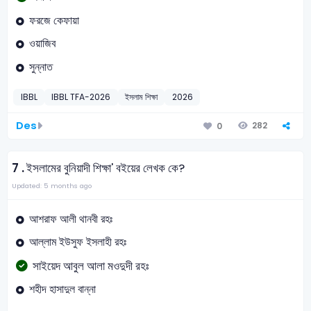
ফরজে কেফায়া
ওয়াজিব
সুন্নাত
IBBL
IBBL TFA-2026
ইসলাম শিক্ষা
2026
Des
282
0
7 .
ইসলামের বুনিয়াদী শিক্ষা' বইয়ের লেখক কে?
Updated: 5 months ago
আশরাফ আলী থানবী রহঃ
আল্লাম ইউসুফ ইসলাহী রহঃ
সাইয়েদ আবুল আলা মওদুদী রহঃ
শহীদ হাসাদুল বান্না