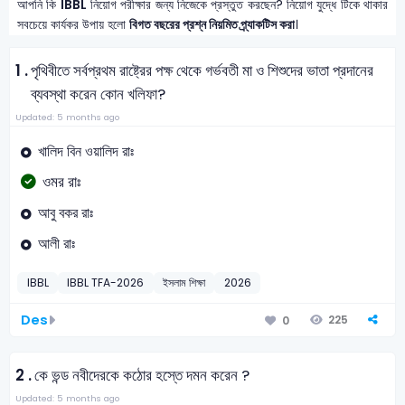
আপনি কি
IBBL
নিয়োগ পরীক্ষার জন্য নিজেকে প্রস্তুত করছেন? নিয়োগ যুদ্ধে টিকে থাকার
সবচেয়ে কার্যকর উপায় হলো
বিগত বছরের প্রশ্ন নিয়মিত প্র্যাকটিস করা
।
1 .
পৃথিবীতে সর্বপ্রথম রাষ্ট্রের পক্ষ থেকে গর্ভবতী মা ও শিশুদের ভাতা প্রদানের
ব্যবস্থা করেন কোন খলিফা?
Updated: 5 months ago
খালিদ বিন ওয়ালিদ রাঃ
ওমর রাঃ
আবু বকর রাঃ
আলী রাঃ
IBBL
IBBL TFA-2026
ইসলাম শিক্ষা
2026
Des
225
0
2 .
কে ভন্ড নবীদেরকে কঠোর হস্তে দমন করেন ?
Updated: 5 months ago