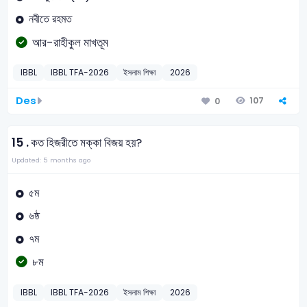
নবীতে রহমত
আর-রাহীকুল মাখতূম
IBBL
IBBL TFA-2026
ইসলাম শিক্ষা
2026
Des
107
0
15 .
কত হিজরীতে মক্কা বিজয় হয়?
Updated: 5 months ago
৫ম
৬ষ্ঠ
৭ম
৮ম
IBBL
IBBL TFA-2026
ইসলাম শিক্ষা
2026