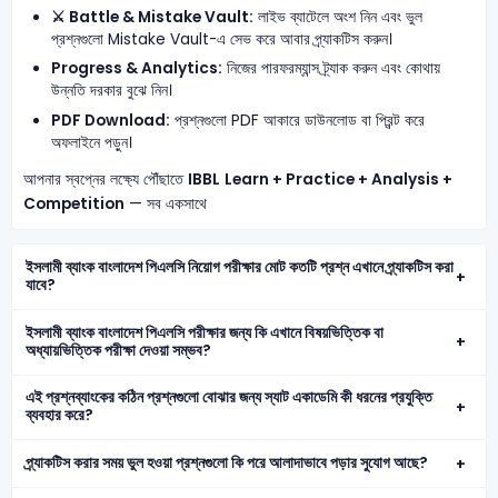
⚔️ Battle & Mistake Vault:
লাইভ ব্যাটেলে অংশ নিন এবং ভুল
প্রশ্নগুলো Mistake Vault-এ সেভ করে আবার প্র্যাকটিস করুন।
Progress & Analytics:
নিজের পারফরম্যান্স ট্র্যাক করুন এবং কোথায়
উন্নতি দরকার বুঝে নিন।
PDF Download:
প্রশ্নগুলো PDF আকারে ডাউনলোড বা প্রিন্ট করে
অফলাইনে পড়ুন।
আপনার স্বপ্নের লক্ষ্যে পৌঁছাতে
IBBL
Learn + Practice + Analysis +
Competition
— সব একসাথে
ইসলামী ব্যাংক বাংলাদেশ পিএলসি নিয়োগ পরীক্ষার মোট কতটি প্রশ্ন এখানে প্র্যাকটিস করা
যাবে?
ইসলামী ব্যাংক বাংলাদেশ পিএলসি পরীক্ষার জন্য কি এখানে বিষয়ভিত্তিক বা
অধ্যায়ভিত্তিক পরীক্ষা দেওয়া সম্ভব?
এই প্রশ্নব্যাংকের কঠিন প্রশ্নগুলো বোঝার জন্য স্যাট একাডেমি কী ধরনের প্রযুক্তি
ব্যবহার করে?
প্র্যাকটিস করার সময় ভুল হওয়া প্রশ্নগুলো কি পরে আলাদাভাবে পড়ার সুযোগ আছে?