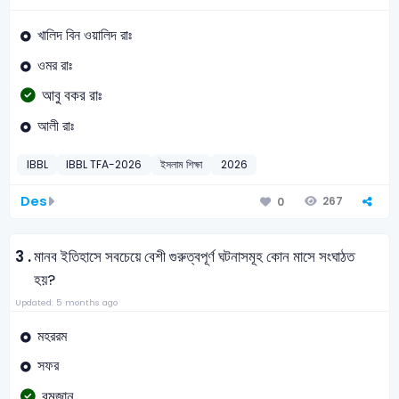
খালিদ বিন ওয়ালিদ রাঃ
ওমর রাঃ
আবু বকর রাঃ
আলী রাঃ
IBBL
IBBL TFA-2026
ইসলাম শিক্ষা
2026
Des
267
0
3 .
মানব ইতিহাসে সবচেয়ে বেশী গুরুত্বপূর্ণ ঘটনাসমূহ কোন মাসে সংঘাঠত
হয়?
Updated: 5 months ago
মহররম
সফর
রমজান