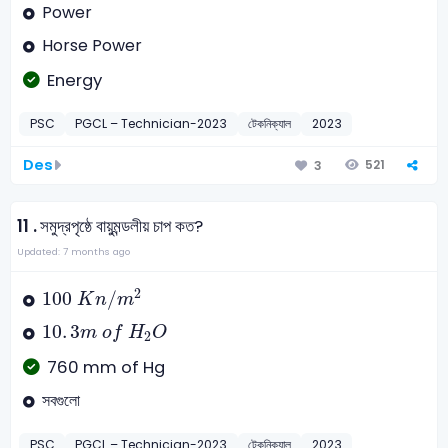
Power
Horse Power
Energy
PSC
PGCL – Technician-2023
টেকনিক্যাল
2023
Des
521
3
11 .
সমুদ্রপৃষ্ঠে বায়ুমন্ডলীয় চাপ কত?
Updated: 7 months ago
100
K
n
/
m
2
2
100
/
K
n
m
10
.
3
m
o
f
H
2
O
10
.
3
m
o
f
H
O
2
760 mm of Hg
সবগুলো
PSC
PGCL – Technician-2023
টেকনিক্যাল
2023