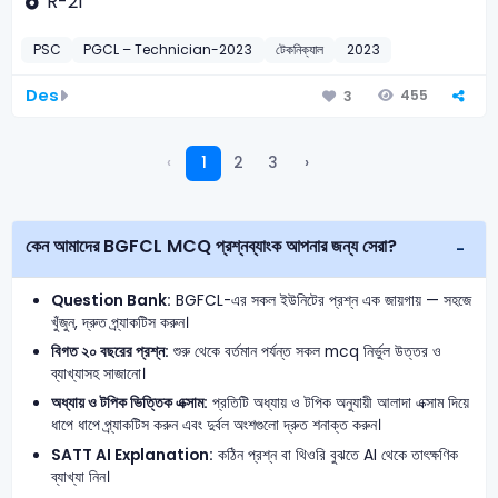
R-21
PSC
PGCL – Technician-2023
টেকনিক্যাল
2023
Des
455
3
‹
1
2
3
›
কেন আমাদের BGFCL MCQ প্রশ্নব্যাংক আপনার জন্য সেরা?
Question Bank:
BGFCL-এর সকল ইউনিটের প্রশ্ন এক জায়গায় — সহজে
খুঁজুন, দ্রুত প্র্যাকটিস করুন।
বিগত ২০ বছরের প্রশ্ন:
শুরু থেকে বর্তমান পর্যন্ত সকল mcq নির্ভুল উত্তর ও
ব্যাখ্যাসহ সাজানো।
অধ্যায় ও টপিক ভিত্তিক এক্সাম:
প্রতিটি অধ্যায় ও টপিক অনুযায়ী আলাদা এক্সাম দিয়ে
ধাপে ধাপে প্র্যাকটিস করুন এবং দুর্বল অংশগুলো দ্রুত শনাক্ত করুন।
SATT AI Explanation:
কঠিন প্রশ্ন বা থিওরি বুঝতে AI থেকে তাৎক্ষণিক
ব্যাখ্যা নিন।