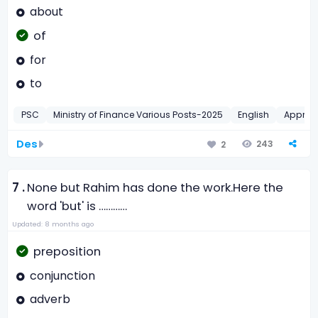
about
of
for
to
PSC
Ministry of Finance Various Posts-2025
English
Appropr
Des
243
2
7 .
None but Rahim has done the work.
Here the
word 'but' is …………
Updated: 8 months ago
preposition
conjunction
adverb