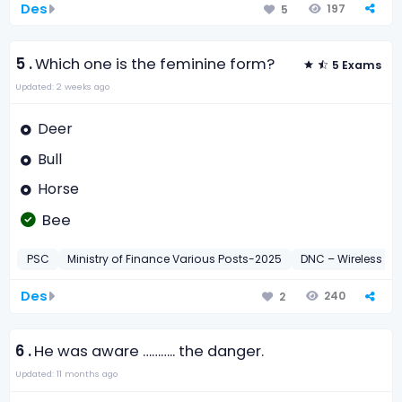
Des
197
5
5 .
Which one is the feminine form?
5 Exams
Updated: 2 weeks ago
Deer
Bull
Horse
Bee
PSC
Ministry of Finance Various Posts-2025
DNC – Wireless Op
Des
240
2
6 .
He was aware ……….. the danger.
Updated: 11 months ago