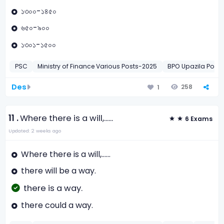
১৩০০-১৪৫০
৬৫০-৯০০
১৩০১-১৫০০
PSC
Ministry of Finance Various Posts-2025
BPO Upazila Post
Des
258
1
11 .
Where there is a will,......
6 Exams
Updated: 2 weeks ago
Where there is a will,......
there will be a way.
there is a way.
there could a way.