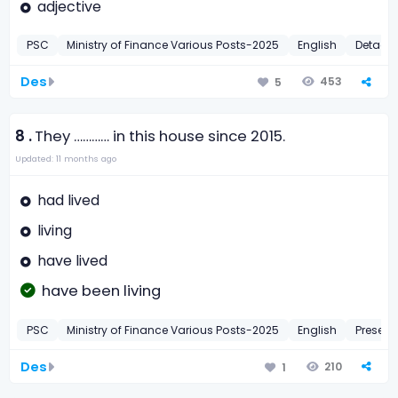
adjective
PSC
Ministry of Finance Various Posts-2025
English
Detache
Des
453
5
8 .
They ………… in this house since 2015.
Updated: 11 months ago
had lived
living
have lived
have been living
PSC
Ministry of Finance Various Posts-2025
English
Present
Des
210
1