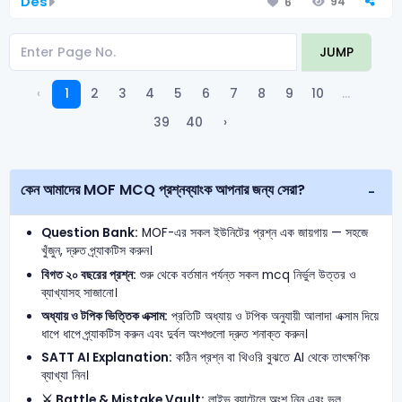
Des
94
6
JUMP
‹
1
2
3
4
5
6
7
8
9
10
...
39
40
›
কেন আমাদের MOF MCQ প্রশ্নব্যাংক আপনার জন্য সেরা?
Question Bank:
MOF-এর সকল ইউনিটের প্রশ্ন এক জায়গায় — সহজে
খুঁজুন, দ্রুত প্র্যাকটিস করুন।
বিগত ২০ বছরের প্রশ্ন:
শুরু থেকে বর্তমান পর্যন্ত সকল mcq নির্ভুল উত্তর ও
ব্যাখ্যাসহ সাজানো।
অধ্যায় ও টপিক ভিত্তিক এক্সাম:
প্রতিটি অধ্যায় ও টপিক অনুযায়ী আলাদা এক্সাম দিয়ে
ধাপে ধাপে প্র্যাকটিস করুন এবং দুর্বল অংশগুলো দ্রুত শনাক্ত করুন।
SATT AI Explanation:
কঠিন প্রশ্ন বা থিওরি বুঝতে AI থেকে তাৎক্ষণিক
ব্যাখ্যা নিন।
⚔️ Battle & Mistake Vault:
লাইভ ব্যাটেলে অংশ নিন এবং ভুল