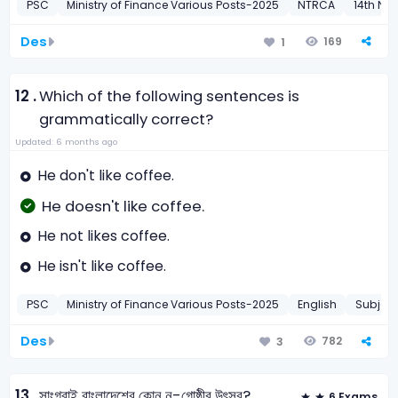
PSC
Ministry of Finance Various Posts-2025
NTRCA
14th NT
Des
169
1
12 .
Which of the following sentences is
grammatically correct?
Updated: 6 months ago
He don't like coffee.
He doesn't like coffee.
He not likes coffee.
He isn't like coffee.
PSC
Ministry of Finance Various Posts-2025
English
Subjec
Des
782
3
13 .
সাংগ্রাই বাংলাদেশের কোন নৃ-গোষ্ঠীর উৎসব?
6 Exams