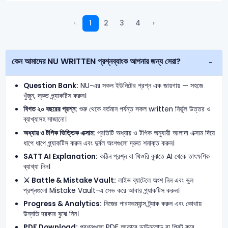
‹
1
2
3
4
›
কেন আমাদের NU WRITTEN প্রশ্নব্যাংক আপনার জন্য সেরা?
Question Bank:
NU-এর সকল ইউনিটের প্রশ্ন এক জায়গায় — সহজে
খুঁজুন, দ্রুত প্র্যাকটিস করুন।
বিগত ২০ বছরের প্রশ্ন:
শুরু থেকে বর্তমান পর্যন্ত সকল written নির্ভুল উত্তর ও
ব্যাখ্যাসহ সাজানো।
অধ্যায় ও টপিক ভিত্তিক এক্সাম:
প্রতিটি অধ্যায় ও টপিক অনুযায়ী আলাদা এক্সাম দিয়ে
ধাপে ধাপে প্র্যাকটিস করুন এবং দুর্বল অংশগুলো দ্রুত শনাক্ত করুন।
SATT AI Explanation:
কঠিন প্রশ্ন বা থিওরি বুঝতে AI থেকে তাৎক্ষণিক
ব্যাখ্যা নিন।
⚔️ Battle & Mistake Vault:
লাইভ ব্যাটেলে অংশ নিন এবং ভুল
প্রশ্নগুলো Mistake Vault-এ সেভ করে আবার প্র্যাকটিস করুন।
Progress & Analytics:
নিজের পারফরম্যান্স ট্র্যাক করুন এবং কোথায়
উন্নতি দরকার বুঝে নিন।
PDF Download:
প্রশ্নগুলো PDF আকারে ডাউনলোড বা প্রিন্ট করে