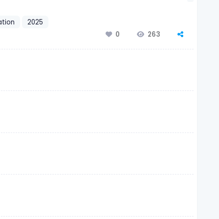
ation
2025
263
0