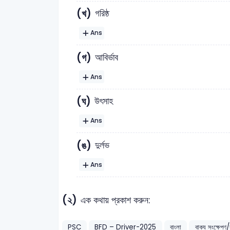
(খ)
গরিষ্ঠ
Ans
(গ)
আবির্ভাব
Ans
(ঘ)
উৎসাহ
Ans
(ঙ)
দুর্লভ
Ans
(২)
এক কথায় প্রকাশ করুন:
PSC
BFD – Driver-2025
বাংলা
বাক্য সংক্ষেপ