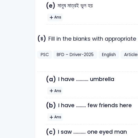
(e)
মানুষ মাত্রই ভুল হয়
Ans
(৪)
Fill in the blanks with appropriate 
PSC
BFD – Driver-2025
English
Article
(a)
I have .......... umbrella
Ans
(b)
I have ........ few friends here
Ans
(c)
I saw .......... one eyed man