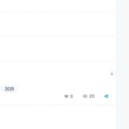
৫
2025
211
0