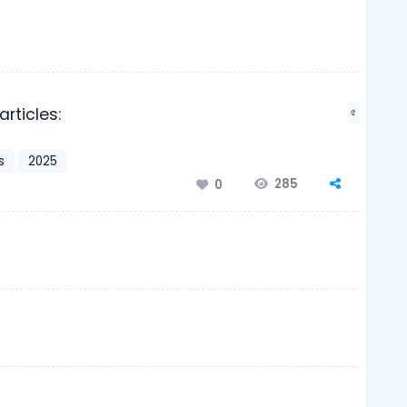
articles:
৫
s
2025
285
0