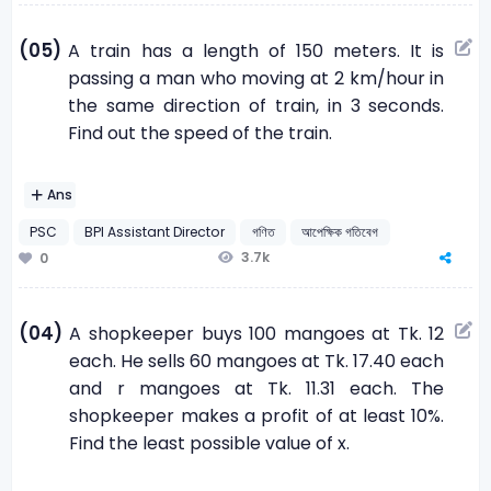
(05)
A train has a length of 150 meters. It is
passing a man who moving at 2 km/hour in
the same direction of train, in 3 seconds.
Find out the speed of the train.
Ans
PSC
BPI Assistant Director
গণিত
আপেক্ষিক গতিবেগ
3.7k
0
(04)
A shopkeeper buys 100 mangoes at Tk. 12
each. He sells 60 mangoes at Tk. 17.40 each
and r mangoes at Tk. 11.31 each. The
shopkeeper makes a profit of at least 10%.
Find the least possible value of x.