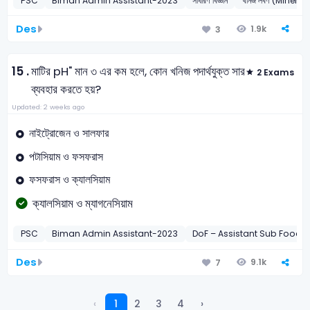
PSC
Biman Admin Assistant-2023
সাধারণ বিজ্ঞান
খনিজ লবণ (Mineral
Des
1.9k
3
15 .
মাটির pH" মান ৩ এর কম হলে, কোন খনিজ পদার্থযুক্ত সার
2 Exams
ব্যবহার করতে হয়?
Updated: 2 weeks ago
নাইট্রোজেন ও সালফার
পটাসিয়াম ও ফসফরাস
ফসফরাস ও ক্যালসিয়াম
ক্যালসিয়াম ও ম্যাগনেসিয়াম
PSC
Biman Admin Assistant-2023
DoF – Assistant Sub Food 
Des
9.1k
7
‹
1
2
3
4
›