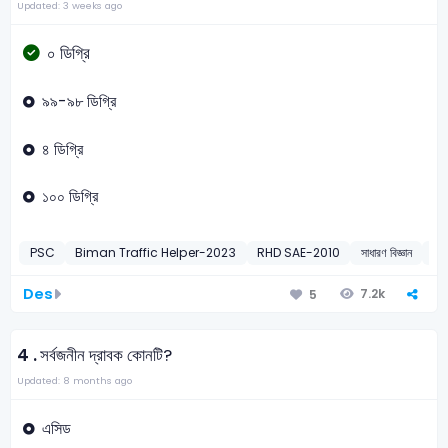
Updated: 3 weeks ago
০ ডিগ্রি
৯৯-৯৮ ডিগ্রি
৪ ডিগ্রি
১০০ ডিগ্রি
PSC
Biman Traffic Helper-2023
RHD SAE-2010
সাধারণ বিজ্ঞান
গল
Des
7.2k
5
4 .
সর্বজনীন দ্রাবক কোনটি?
Updated: 8 months ago
এসিড