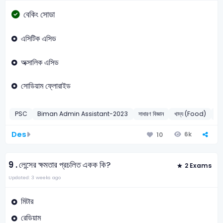
বেকিং সোডা
এসিটিক এসিড
অক্সালিক এসিড
সোডিয়াম ফ্লোরাইড
PSC
Biman Admin Assistant-2023
সাধারণ বিজ্ঞান
খাদ্য (Food)
2
Des
6k
10
9 .
লেন্সের ক্ষমতার প্রচলিত একক কি?
2 Exams
Updated: 3 weeks ago
মিটার
রেডিয়াম