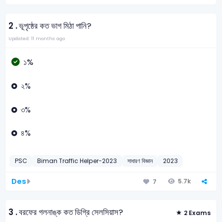
2 .
ভূপৃষ্ঠের কত ভাগ মিঠা পানি?
Updated: 11 months ago
১%
২%
৩%
৪%
PSC
Biman Traffic Helper-2023
সাধারণ বিজ্ঞান
2023
Des
5.7k
7
3 .
বরফের গলনাঙ্ক কত ডিগ্রি সেলসিয়াস?
2 Exams