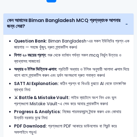
কেন আমাদের Biman Bangladesh MCQ প্রশ্নব্যাংক আপনার
জন্য সেরা?
Question Bank:
Biman Bangladesh-এর সকল ইউনিটের প্রশ্ন এক
জায়গায় — সহজে খুঁজুন, দ্রুত প্র্যাকটিস করুন।
বিগত ২০ বছরের প্রশ্ন:
শুরু থেকে বর্তমান পর্যন্ত সকল mcq নির্ভুল উত্তর ও
ব্যাখ্যাসহ সাজানো।
অধ্যায় ও টপিক ভিত্তিক এক্সাম:
প্রতিটি অধ্যায় ও টপিক অনুযায়ী আলাদা এক্সাম দিয়ে
ধাপে ধাপে প্র্যাকটিস করুন এবং দুর্বল অংশগুলো দ্রুত শনাক্ত করুন।
SATT AI Explanation:
কঠিন প্রশ্ন বা থিওরি বুঝতে AI থেকে তাৎক্ষণিক
ব্যাখ্যা নিন।
⚔️ Battle & Mistake Vault:
লাইভ ব্যাটেলে অংশ নিন এবং ভুল
প্রশ্নগুলো Mistake Vault-এ সেভ করে আবার প্র্যাকটিস করুন।
Progress & Analytics:
নিজের পারফরম্যান্স ট্র্যাক করুন এবং কোথায়
উন্নতি দরকার বুঝে নিন।
PDF Download:
প্রশ্নগুলো PDF আকারে ডাউনলোড বা প্রিন্ট করে
অফলাইনে পড়ুন।