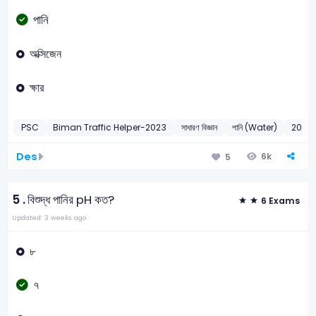
পানি
অক্সিজেন
ক্ষার
PSC
Biman Traffic Helper-2023
সাধারণ বিজ্ঞান
পানি (Water)
2023
Des
6k
5
5 .
বিশুদ্ধ পানির pH কত?
6 Exams
Updated: 3 weeks ago
৮
৭