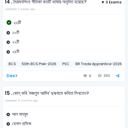
14 .
মৈয়মনসিংহ গীতিকা কতটি ভাষায় অনূদিত হয়েছে?
3 Exams
Updated: 2 weeks ago
২৩টি
২০টি
২২টি
২৫টি
BCS
50th BCS Preli-2026
PSC
BR Trade Apprentice-2026
Des
293
9
15 .
কোন্ কবি 'মজলুম আদিব' ছদ্মনামে কবিতা লিখতেন?
Updated: 6 months ago
আল মাহমুদ
হেলাল হাফিজ