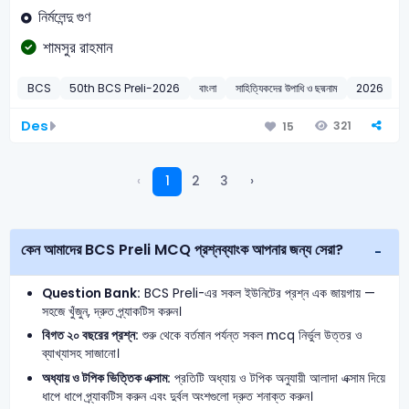
নির্মলেন্দু গুণ
শামসুর রাহমান
BCS
50th BCS Preli-2026
বাংলা
সাহিত্যিকদের উপাধি ও ছদ্মনাম
2026
Des
321
15
‹
1
2
3
›
কেন আমাদের BCS Preli MCQ প্রশ্নব্যাংক আপনার জন্য সেরা?
Question Bank:
BCS Preli-এর সকল ইউনিটের প্রশ্ন এক জায়গায় —
সহজে খুঁজুন, দ্রুত প্র্যাকটিস করুন।
বিগত ২০ বছরের প্রশ্ন:
শুরু থেকে বর্তমান পর্যন্ত সকল mcq নির্ভুল উত্তর ও
ব্যাখ্যাসহ সাজানো।
অধ্যায় ও টপিক ভিত্তিক এক্সাম:
প্রতিটি অধ্যায় ও টপিক অনুযায়ী আলাদা এক্সাম দিয়ে
ধাপে ধাপে প্র্যাকটিস করুন এবং দুর্বল অংশগুলো দ্রুত শনাক্ত করুন।