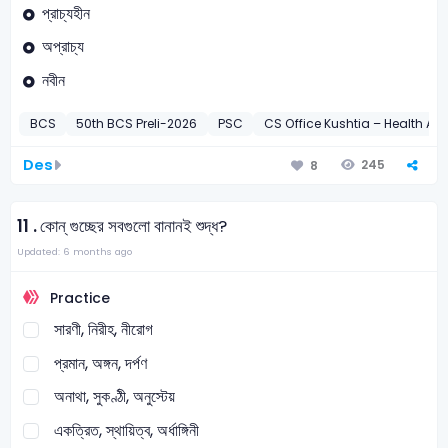
প্রাচ্যহীন
অপ্রাচ্য
নবীন
BCS
50th BCS Preli-2026
PSC
CS Office Kushtia – Health As
Des
245
8
11 .
কোন্ গুচ্ছের সবগুলো বানানই শুদ্ধ?
Updated: 6 months ago
Practice
সারণী, নিরীহ, নীরোগ
প্রমান, অঙ্গন, দর্পণ
অনাথা, সুকণ্ঠী, অনুস্টেয়
একত্রিত, স্থায়িত্ব, অর্ধাঙ্গিনী