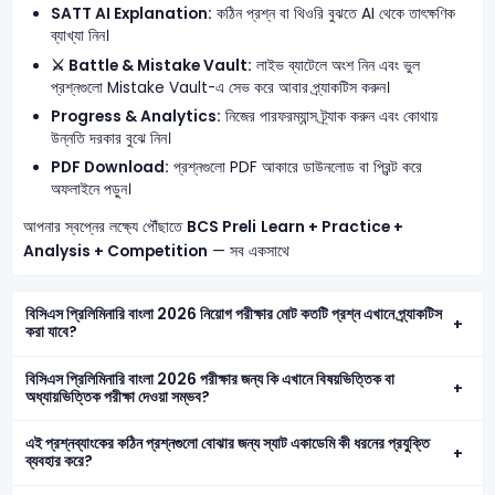
SATT AI Explanation:
কঠিন প্রশ্ন বা থিওরি বুঝতে AI থেকে তাৎক্ষণিক
ব্যাখ্যা নিন।
⚔️ Battle & Mistake Vault:
লাইভ ব্যাটেলে অংশ নিন এবং ভুল
প্রশ্নগুলো Mistake Vault-এ সেভ করে আবার প্র্যাকটিস করুন।
Progress & Analytics:
নিজের পারফরম্যান্স ট্র্যাক করুন এবং কোথায়
উন্নতি দরকার বুঝে নিন।
PDF Download:
প্রশ্নগুলো PDF আকারে ডাউনলোড বা প্রিন্ট করে
অফলাইনে পড়ুন।
আপনার স্বপ্নের লক্ষ্যে পৌঁছাতে
BCS Preli
Learn + Practice +
Analysis + Competition
— সব একসাথে
বিসিএস প্রিলিমিনারি বাংলা 2026 নিয়োগ পরীক্ষার মোট কতটি প্রশ্ন এখানে প্র্যাকটিস
করা যাবে?
বিসিএস প্রিলিমিনারি বাংলা 2026 পরীক্ষার জন্য কি এখানে বিষয়ভিত্তিক বা
অধ্যায়ভিত্তিক পরীক্ষা দেওয়া সম্ভব?
এই প্রশ্নব্যাংকের কঠিন প্রশ্নগুলো বোঝার জন্য স্যাট একাডেমি কী ধরনের প্রযুক্তি
ব্যবহার করে?