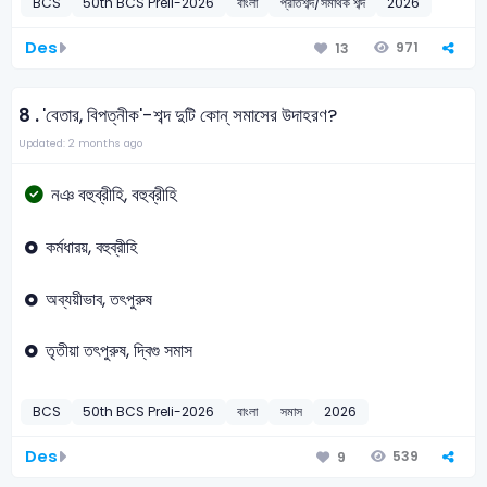
BCS
50th BCS Preli-2026
বাংলা
প্রতিশব্দ/সমার্থক শব্দ
2026
Des
971
13
8 .
'বেতার, বিপত্নীক'-শব্দ দুটি কোন্ সমাসের উদাহরণ?
Updated: 2 months ago
নঞ বহুব্রীহি, বহুব্রীহি
কর্মধারয়, বহুব্রীহি
অব্যয়ীভাব, তৎপুরুষ
তৃতীয়া তৎপুরুষ, দ্বিগু সমাস
BCS
50th BCS Preli-2026
বাংলা
সমাস
2026
Des
539
9