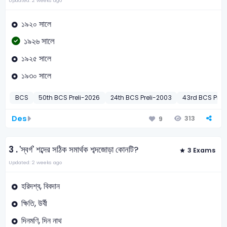
Updated: 2 weeks ago
১৯২০ সালে
১৯২৬ সালে
১৯২৫ সালে
১৯৩০ সালে
BCS
50th BCS Preli-2026
24th BCS Preli-2003
43rd BCS Preli
Des
313
9
3 .
'স্বর্গ' শব্দের সঠিক সমার্থক শব্দজোড়া কোনটি?
3 Exams
Updated: 2 weeks ago
হরিদশ্ব, বিবদান
ক্ষিতি, উর্বী
দিনমণি, দিন নাথ