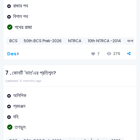
রাজার পথ
বিশাল পথ
পথের রাজা
BCS
50th BCS Preli-2026
NTRCA
10th NTRCA -2014
বাংলা
Des
275
7
7 .
কোনটি 'ভাত'এর প্রতিশব্দ?
Updated: 6 months ago
অলিপিক
প্রভঞ্জন
মহি
তণডুল