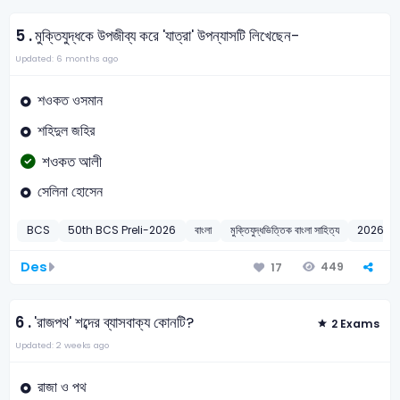
5 .
মুক্তিযুদ্ধকে উপজীব্য করে 'যাত্রা' উপন্যাসটি লিখেছেন-
Updated: 6 months ago
শওকত ওসমান
শহিদুল জহির
শওকত আলী
সেলিনা হোসেন
BCS
50th BCS Preli-2026
বাংলা
মুক্তিযুদ্ধভিত্তিক বাংলা সাহিত্য
2026
Des
449
17
6 .
'রাজপথ' শব্দের ব্যাসবাক্য কোনটি?
2 Exams
Updated: 2 weeks ago
রাজা ও পথ