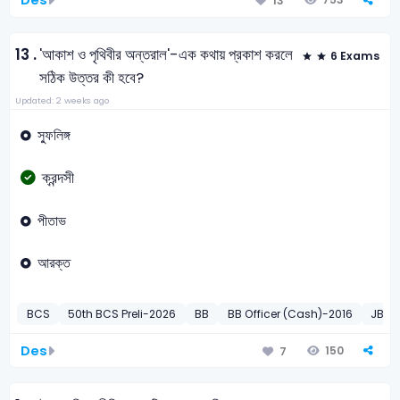
Des
13
13 .
'আকাশ ও পৃথিবীর অন্তরাল'-এক কথায় প্রকাশ করলে
6 Exams
সঠিক উত্তর কী হবে?
Updated: 2 weeks ago
স্ফুলিঙ্গ
ক্রন্দসী
পীতাভ
আরক্ত
BCS
50th BCS Preli-2026
BB
BB Officer (Cash)-2016
JB P
Des
150
7