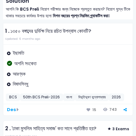
Solution
আপনি কি
BCS Preli
নিয়োগ পরীক্ষার জন্য নিজেকে প্রস্তুত করছেন? নিয়োগ যুদ্ধে টিকে
থাকার সবচেয়ে কার্যকর উপায় হলো
বিগত বছরের প্রশ্ন নিয়মিত প্র্যাকটিস করা
।
1 .
১৩৫০ বঙ্গাব্দের দুর্ভিক্ষ নিয়ে রচিত উপন্যাস কোনটি?
Updated: 6 months ago
ইছামতি
অশনি সংকেত
আরণ্যক
বিষাদসিন্ধু
BCS
50th BCS Preli-2026
বাংলা
বিভূতিভূষণ বন্দ্যোপাধ্যায়
2026
Des
743
15
2 .
'ঢাকা মুসলিম সাহিত্য সমাজ' কত সালে প্রতিষ্ঠিত হয়?
3 Exams