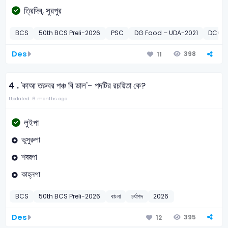
ত্রিদিব, সুরপুর
BCS
50th BCS Preli-2026
PSC
DG Food – UDA-2021
DCO – 
Des
398
11
4 .
'কাআ তরুবর পঞ্চ বি ডাল'- পদটির রচয়িতা কে?
Updated: 6 months ago
লুইপা
ভুসুরুপা
শবরপা
কাহ্নপা
BCS
50th BCS Preli-2026
বাংলা
চর্যাপদ
2026
Des
395
12