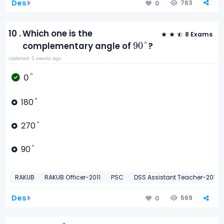
Des
763
0
10 .
Which one is the
8 Exams
90
°
90
°
complementary angle of
?
Updated: 3 weeks ago
°
°
0
°
°
180
°
°
270
°
°
90
RAKUB
RAKUB Officer-2011
PSC
DSS Assistant Teacher-2017
Des
569
0
i
f
)
x
-
y
)
2
=
12