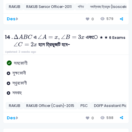
RAKUB
RAKUB Senior Officer-2011
গণিত
সমদ্বিবাহু ত্রিভুজ (Isosceles
Des
579
0
∆
A
B
C
∠
A
=
x
,
∠
B
=
3
x
Δ
∠
=
,
∠
=
3
14 .
এ
এবংে
A
B
C
A
x
B
x
6 Exams
∠
C
=
2
x
∠
=
2
হলে ত্রিভুজটি হবে-
C
x
Updated: 3 weeks ago
সমকোণী
সুক্ষকোনী
স্থুরকোণী
সমবাহু
RAKUB
RAKUB Officer (Cash)-2015
PSC
DGFP Assistant Plann
Des
598
0