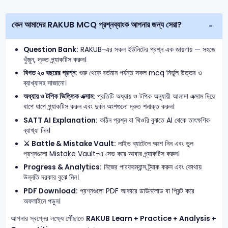
কেন আমাদের RAKUB MCQ প্রশ্নব্যাংক আপনার জন্য সেরা?
Question Bank:
RAKUB-এর সকল ইউনিটের প্রশ্ন এক জায়গায় — সহজে
খুঁজুন, দ্রুত প্র্যাকটিস করুন।
বিগত ২০ বছরের প্রশ্ন:
শুরু থেকে বর্তমান পর্যন্ত সকল mcq নির্ভুল উত্তর ও
ব্যাখ্যাসহ সাজানো।
অধ্যায় ও টপিক ভিত্তিক এক্সাম:
প্রতিটি অধ্যায় ও টপিক অনুযায়ী আলাদা এক্সাম দিয়ে
ধাপে ধাপে প্র্যাকটিস করুন এবং দুর্বল অংশগুলো দ্রুত শনাক্ত করুন।
SATT AI Explanation:
কঠিন প্রশ্ন বা থিওরি বুঝতে AI থেকে তাৎক্ষণিক
ব্যাখ্যা নিন।
⚔️ Battle & Mistake Vault:
লাইভ ব্যাটেলে অংশ নিন এবং ভুল
প্রশ্নগুলো Mistake Vault-এ সেভ করে আবার প্র্যাকটিস করুন।
Progress & Analytics:
নিজের পারফরম্যান্স ট্র্যাক করুন এবং কোথায়
উন্নতি দরকার বুঝে নিন।
PDF Download:
প্রশ্নগুলো PDF আকারে ডাউনলোড বা প্রিন্ট করে
অফলাইনে পড়ুন।
আপনার স্বপ্নের লক্ষ্যে পৌঁছাতে
RAKUB
Learn + Practice + Analysis +