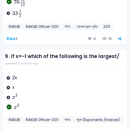
76
13
33
1
3
1
33
3
RAKUB
RAKUB Officer-2011
গণিত
শতকরা হ্রাস-বৃদ্ধি
2011
Des
1k
0
9 .
If x=-1 which of the following is the largest/
Updated: 6 months ago
2x
x
x
3
3
x
x
2
2
x
RAKUB
RAKUB Officer-2011
গণিত
সূচক (Exponents /Indices)
20