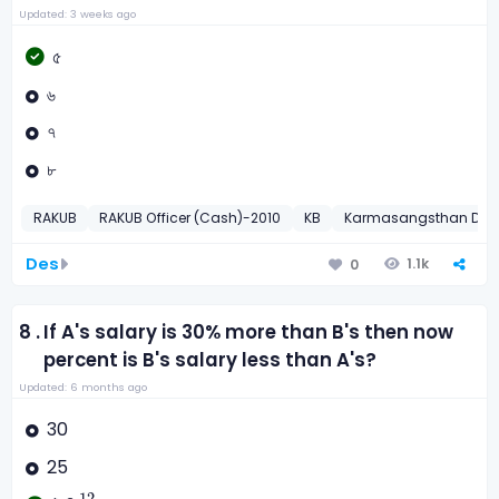
Updated: 3 weeks ago
৫
৬
৭
৮
RAKUB
RAKUB Officer (Cash)-2010
KB
Karmasangsthan Data 
Des
1.1k
0
8 .
If A's salary is 30% more than B's then now
percent is B's salary less than A's?
Updated: 6 months ago
30
25
76
12
13
12