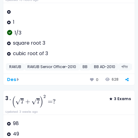
1
1/3
square root 3
cubic root of 3
RAKUB
RAKUB Senior Officer-2010
BB
BB AD-2010
গণিত
সূ
Des
628
0
(
7
+
7
)
2
=
?
2
3 .
(
)
3 Exams
√
√
7
+
7
=
?
Updated: 3 weeks ago
98
49