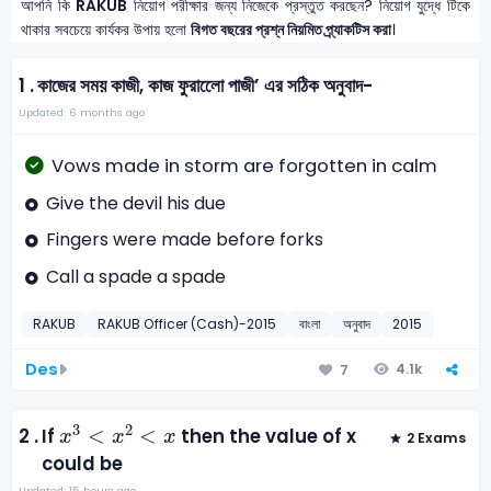
আপনি কি
RAKUB
নিয়োগ পরীক্ষার জন্য নিজেকে প্রস্তুত করছেন? নিয়োগ যুদ্ধে টিকে
থাকার সবচেয়ে কার্যকর উপায় হলো
বিগত বছরের প্রশ্ন নিয়মিত প্র্যাকটিস করা
।
1 .
কাজের সময় কাজী, কাজ ফুরালেো পাজী’ এর সঠিক অনুবাদ-
Updated: 6 months ago
Vows made in storm are forgotten in calm
Give the devil his due
Fingers were made before forks
Call a spade a spade
RAKUB
RAKUB Officer (Cash)-2015
বাংলা
অনুবাদ
2015
Des
4.1k
7
x
3
<
x
2
<
x
3
2
<
<
2 .
If
then the value of x
x
x
x
2 Exams
could be
Updated: 15 hours ago