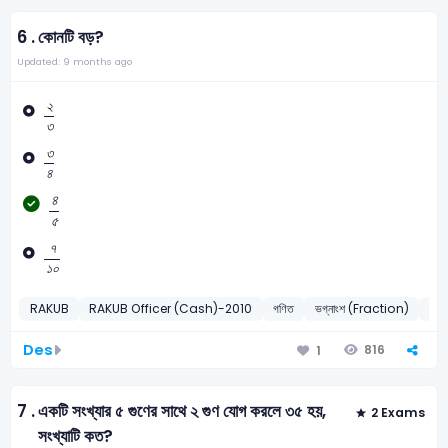
6 .
কোনটি বড়?
Updated: 9 months ago
২
৩
২
৩
৩
৪
৩
৪
৪
৫
৪
৫
৭
১
০
৭
১
০
RAKUB
RAKUB Officer (Cash)-2010
গণিত
ভগ্নাংশ (Fraction)
20
Des
816
1
7 .
একটি সংখ্যার ৫ গুণের সাথে ২ গুণ যোগ করলে ৩৫ হয়,
2 Exams
সংখ্যাটি কত?