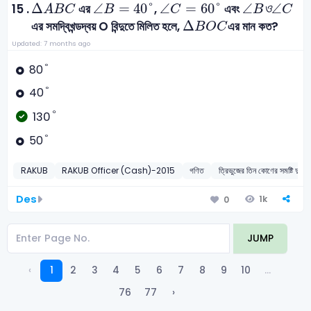
∠
B
ও
∠
C
∆
A
B
C
∠
B
=
40
°
∠
C
=
60
°
Δ
∠
=
40
°
∠
=
60
°
∠
ও
∠
15 .
এর
,
এবং
A
B
C
B
C
B
C
∆
B
O
C
Δ
এর সমদ্বিখন্ডদ্বয় O বিন্দুতে মিলিত হলে,
এর মান কত?
B
O
C
Updated: 7 months ago
°
°
80
°
°
40
°
°
130
°
°
50
RAKUB
RAKUB Officer (Cash)-2015
গণিত
ত্রিভুজের তিন কোণের সমষ্টি দুই
Des
1k
0
JUMP
‹
1
2
3
4
5
6
7
8
9
10
...
76
77
›