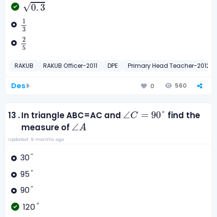
0
.
3
√
0
.
3
1
3
1
3
2
5
2
5
RAKUB
RAKUB Officer-2011
DPE
Primary Head Teacher-2012
Des
560
0
∠
C
=
90
°
∠
=
90
°
13 .
In triangle ABC=AC and
find the
C
∠
A
∠
measure of
A
Updated: 9 months ago
°
°
30
°
°
95
°
°
90
°
°
120