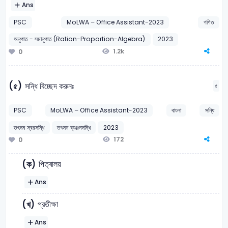
Ans
PSC
MoLWA – Office Assistant-2023
গণিত
অনুপাত - সমানুপাত (Ration-Proportion-Algebra)
2023
1.2k
0
(৫)
সন্ধি বিচ্ছেদ করুনঃ
৫
PSC
MoLWA – Office Assistant-2023
বাংলা
সন্ধি
তৎসম স্বরসন্ধি
তৎসম ব্যঞ্জনসন্ধি
2023
172
0
পিত্ৰালয়
(ক)
Ans
প্রতীক্ষা
(খ)
Ans