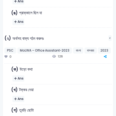
Ans
প্রাক্কালে ছিল যা
(ঙ)
Ans
(২)
অর্থসহ বাক্য গঠন করুনঃ
৫
PSC
MoLWA – Office Assistant-2023
বাংলা
বাগধারা
2023
126
0
উড়ো কথা
(ক)
Ans
টক্কর দেয়া
(খ)
Ans
তুবড়ি ছোটা
(গ)