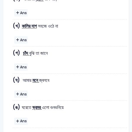
Ans
(খ)
কালির দাগ
সহজে ওঠে না
Ans
(গ)
চাঁদ
বুঝি তা জানে
Ans
(ঘ)
আমার
মনে
জ্বলবে
Ans
(ঙ)
ঘরেতে
ভ্রমর
এলো গুনগুনিয়ে
Ans