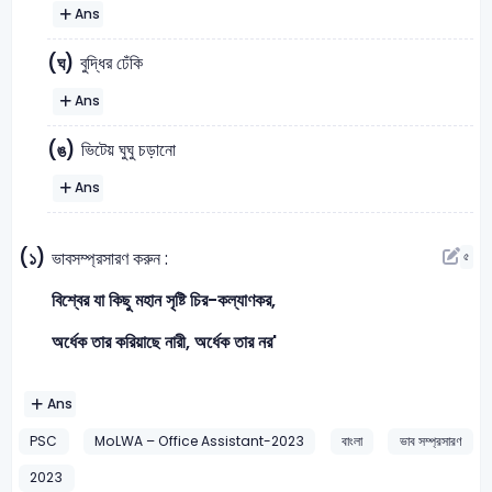
Ans
বুদ্ধির ঢেঁকি
(ঘ)
Ans
ভিটেয় ঘুঘু চড়ানো
(ঙ)
Ans
(১)
ভাবসম্প্রসারণ করুন :
৫
বিশ্বের যা কিছু মহান সৃষ্টি চির-কল্যাণকর,
অর্ধেক তার করিয়াছে নারী, অর্ধেক তার নর'
Ans
PSC
MoLWA – Office Assistant-2023
বাংলা
ভাব সম্প্রসারণ
2023