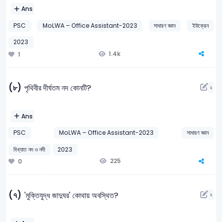
Ans
PSC
MoLWA – Office Assistant-2023
সাধারণ জ্ঞান
ইউক্রেন
2023
1.4k
1
(৮)
পৃথিবীর দীর্ঘতম নদ কোনটি?
২
Ans
PSC
MoLWA – Office Assistant-2023
সাধারণ জ্ঞান
বিখ্যাত নদ ও নদী
2023
225
0
(৭)
'মুক্তিযুদ্ধ জাদুঘর' কোথায় অবস্থিত?
২