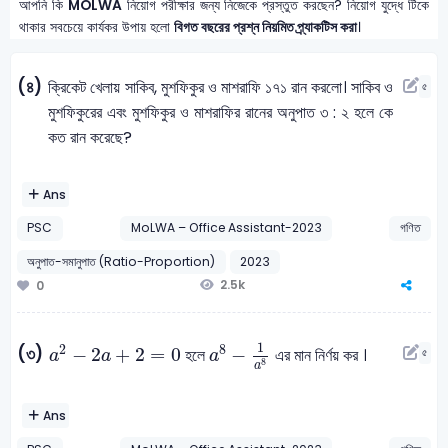
আপনি কি
MOLWA
নিয়োগ পরীক্ষার জন্য নিজেকে প্রস্তুত করছেন? নিয়োগ যুদ্ধে টিকে
থাকার সবচেয়ে কার্যকর উপায় হলো
বিগত বছরের প্রশ্ন নিয়মিত প্র্যাকটিস করা
।
(৪)
ক্রিকেট খেলায় সাকিব, মুশফিকুর ও মাশরাফি ১৭১ রান করলো। সাকিব ও
৫
মুশফিকুরের এবং মুশফিকুর ও মাশরাফির রানের অনুপাত ৩ : ২ হলে কে
কত রান করেছে?
Ans
PSC
MoLWA – Office Assistant-2023
গণিত
অনুপাত-সমানুপাত (Ratio-Proportion)
2023
2.5k
0
a
8
-
1
a
8
a
2
-
2
a
+
2
=
0
1
2
8
−
2
+
2
=
0
−
(৩)
হলে
এর মান নির্ণয় কর ।
৫
a
a
a
8
a
Ans