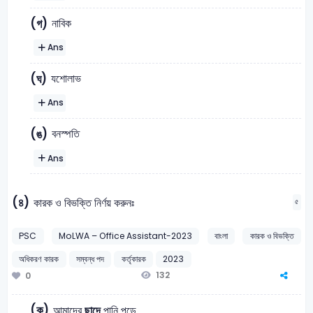
নাবিক
(গ)
Ans
যশোলাভ
(ঘ)
Ans
বনস্পতি
(ঙ)
Ans
(৪)
কারক ও বিভক্তি নির্ণয় করুনঃ
৫
PSC
MoLWA – Office Assistant-2023
বাংলা
কারক ও বিভক্তি
অধিকরণ কারক
সম্বন্ধ পদ
কর্তৃকারক
2023
132
0
(ক)
আমাদের
ছাদে
পানি পড়ে