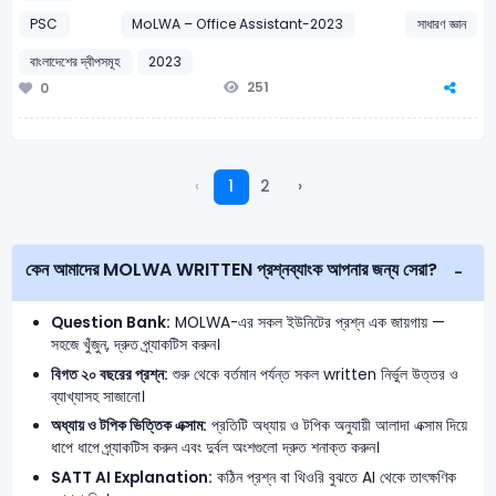
PSC
MoLWA – Office Assistant-2023
সাধারণ জ্ঞান
বাংলাদেশের দ্বীপসমূহ
2023
251
0
‹
1
2
›
কেন আমাদের MOLWA WRITTEN প্রশ্নব্যাংক আপনার জন্য সেরা?
Question Bank:
MOLWA-এর সকল ইউনিটের প্রশ্ন এক জায়গায় —
সহজে খুঁজুন, দ্রুত প্র্যাকটিস করুন।
বিগত ২০ বছরের প্রশ্ন:
শুরু থেকে বর্তমান পর্যন্ত সকল written নির্ভুল উত্তর ও
ব্যাখ্যাসহ সাজানো।
অধ্যায় ও টপিক ভিত্তিক এক্সাম:
প্রতিটি অধ্যায় ও টপিক অনুযায়ী আলাদা এক্সাম দিয়ে
ধাপে ধাপে প্র্যাকটিস করুন এবং দুর্বল অংশগুলো দ্রুত শনাক্ত করুন।
SATT AI Explanation:
কঠিন প্রশ্ন বা থিওরি বুঝতে AI থেকে তাৎক্ষণিক