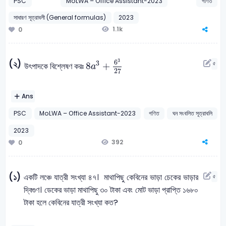
PSC
MoLWA – Office Assistant-2023
গণিত
সাধারণ সূত্রাবলী (General formulas)
2023
1.1k
0
8
a
3
+
6
3
27
3
6
(২)
3
৫
8
+
উৎপাদকে বিশ্লেষণ করঃ
a
27
Ans
PSC
MoLWA – Office Assistant-2023
গণিত
ঘন সংবলিত সূত্রাবলি
2023
392
0
(১)
একটি লঞ্চে যাত্রী সংখ্যা ৪৭। মাথাপিছু কেবিনের ভাড়া চেকের ভাড়ার
৫
দ্বিগুণ। ডেকের ভাড়া মাথাপিছু ৩০ টাকা এবং মোট ভাড়া প্রাপ্তি ১৬৮০
টাকা হলে কেবিনের যাত্রী সংখ্যা কত?