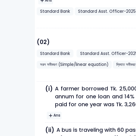
Ans
Standard Bank
Standard Asst. Officer-2025
(02)
Standard Bank
Standard Asst. Officer-202
সরল সমীকরণ (Simple/linear equation)
দ্বিঘাত সমী
(i)
A farmer borrowed Tk. 25,00
annum for one loan and 14% p
paid for one year was Tk. 3,2
Ans
(ii)
A bus is traveling with 60 pa