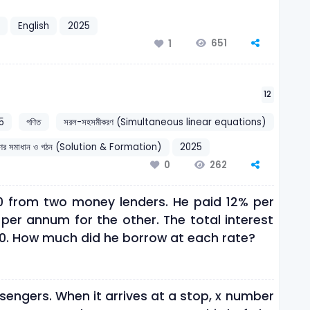
English
2025
651
1
12
5
গণিত
সরল-সহসমীকরণ (Simultaneous linear equations)
করণের সমাধান ও গঠন (Solution & Formation)
2025
262
0
0 from two money lenders. He paid 12% per
er annum for the other. The total interest
60. How much did he borrow at each rate?
ssengers. When it arrives at a stop, x number