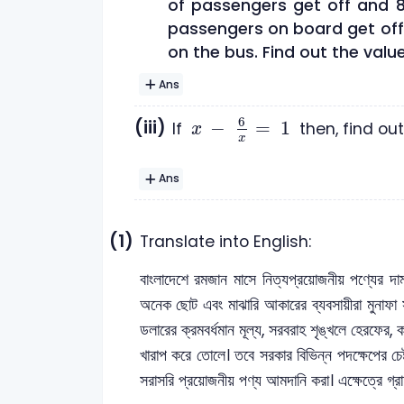
of passengers get off and 8
passengers on board get off
on the bus. Find out the value
Ans
x
-
6
x
=
1
6
(iii)
−
=
1
If
then, find ou
x
x
Ans
(1)
Translate into English:
বাংলাদেশে রমজান মাসে নিত্যপ্রয়োজনীয় পণ্যের দ
অনেক ছোট এবং মাঝারি আকারের ব্যবসায়ীরা মুনাফা সর
ডলারের ক্রমবর্ধমান মূল্য, সরবরাহ শৃঙ্খলে হেরফের,
খারাপ করে তোলে। তবে সরকার বিভিন্ন পদক্ষেপের চেষ
সরাসরি প্রয়োজনীয় পণ্য আমদানি করা। এক্ষেত্রে গ্