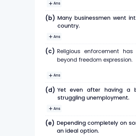
Ans
(b)
Many businessmen went into 
country.
Ans
(c)
Religious enforcement has 
beyond freedom expression.
Ans
(d)
Yet even after having a 
struggling unemployment.
Ans
(e)
Depending completely on som
an ideal option.