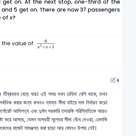
 get on. At the next stop, one-third of the
 and 5 get on. There are now 37 passengers
 of x?
6
x
2
+
x
+
1
6
t the value of
2
+
+
1
x
x
8
াম তীব্রভাবে বেড়ে যায়। এই সময় যখন চাহিদা বেশি থাকে, তখন
্বাধিক করার জন্য কখনও ন্যায্য সীমা বাইরে দাম নির্ধারন করে।
 কর্পোরেট আধিপত্য এবং দুর্বল সরকারি তদারকি পরিস্থিতিকে আরও
্টা করে আসছে, যেমন অস্থয়ী মূল্যের সীমা বেঁধে দেওয়া, এমনকি
রাহকদের বাজেট সামঞ্জস্য করা ছাড়া আর কোনও উপায় নেই।