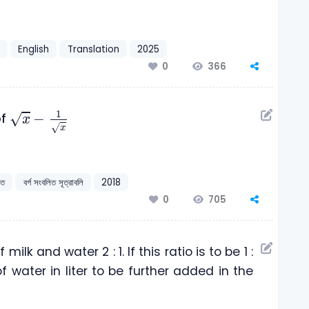
English
Translation
2025
366
0
x
-
1
x
1
−
√
of
x
√
x
িত
বর্গ সংবলিত সূত্রাবলি
2018
705
0
 milk and water 2 : 1. If this ratio is to be 1 :
f water in liter to be further added in the