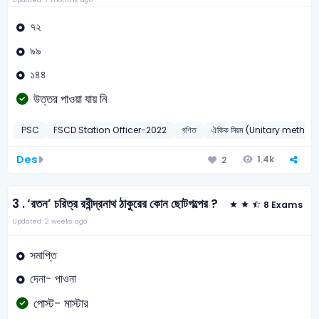
৭২
৯৯
১৪৪
উত্তর পাওয়া যায় নি
PSC
FSCD Station Officer-2022
গণিত
ঐকিক নিয়ম (Unitary method
Des
1.4k
2
3 .
‘রতন’ চরিত্র রবীন্দ্রনাথ ঠাকুরের কোন ছোটগল্পের ?
8 Exams
Updated: 2 weeks ago
সমাপ্তি
দেনা- পাওনা
পোস্ট- মাস্টার