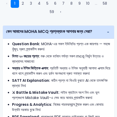
‹
1
2
3
4
5
6
7
8
9
10
...
58
59
›
কেন আমাদের MOHA MCQ প্রশ্নব্যাংক আপনার জন্য সেরা?
Question Bank:
MOHA-এর সকল ইউনিটের প্রশ্ন এক জায়গায় — সহজে
খুঁজুন, দ্রুত প্র্যাকটিস করুন।
বিগত ২০ বছরের প্রশ্ন:
শুরু থেকে বর্তমান পর্যন্ত সকল mcq নির্ভুল উত্তর ও
ব্যাখ্যাসহ সাজানো।
অধ্যায় ও টপিক ভিত্তিক এক্সাম:
প্রতিটি অধ্যায় ও টপিক অনুযায়ী আলাদা এক্সাম দিয়ে
ধাপে ধাপে প্র্যাকটিস করুন এবং দুর্বল অংশগুলো দ্রুত শনাক্ত করুন।
SATT AI Explanation:
কঠিন প্রশ্ন বা থিওরি বুঝতে AI থেকে তাৎক্ষণিক
ব্যাখ্যা নিন।
⚔️ Battle & Mistake Vault:
লাইভ ব্যাটেলে অংশ নিন এবং ভুল
প্রশ্নগুলো Mistake Vault-এ সেভ করে আবার প্র্যাকটিস করুন।
Progress & Analytics:
নিজের পারফরম্যান্স ট্র্যাক করুন এবং কোথায়
উন্নতি দরকার বুঝে নিন।
PDF Download:
প্রশ্নগুলো PDF আকারে ডাউনলোড বা প্রিন্ট করে