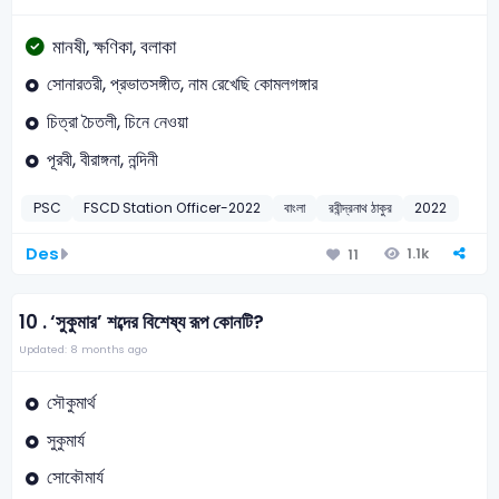
মানষী, ক্ষণিকা, বলাকা
সোনারতরী, প্রভাতসঙ্গীত, নাম রেখেছি কোমলগঙ্গার
চিত্রা চৈতলী, চিনে নেওয়া
পূরবী, বীরাঙ্গনা, নন্দিনী
PSC
FSCD Station Officer-2022
বাংলা
রবীন্দ্রনাথ ঠাকুর
2022
Des
1.1k
11
10 .
‘সুকুমার’ শব্দের বিশেষ্য রূপ কোনটি?
Updated: 8 months ago
সৌকুমার্থ
সুকুমার্য
সোকৌমার্য