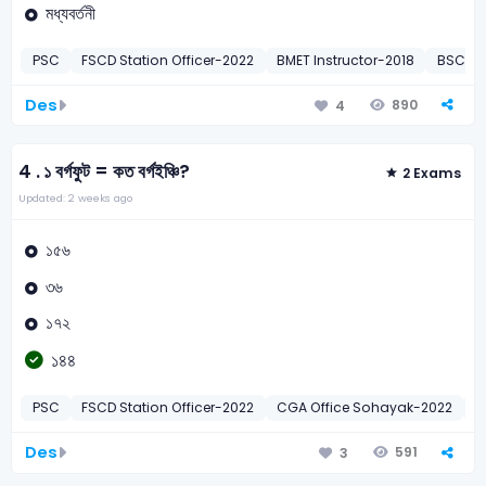
মধ্যবর্তনী
PSC
FSCD Station Officer-2022
BMET Instructor-2018
BSC – 
Des
890
4
4 .
১ বর্গফুট = কত বর্গইঞ্চি?
2 Exams
Updated: 2 weeks ago
১৫৬
৩৬
১৭২
১৪৪
PSC
FSCD Station Officer-2022
CGA Office Sohayak-2022
গ
Des
591
3