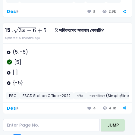
Des
2.9k
8
3
x
-
6
+
5
=
2
√
15 .
3
−
6
+
5
=
2
সমীকরণের সমাধান কোনটি?
x
Updated: 6 months ago
(5, -5)
[5]
[ ]
{-5}
PSC
FSCD Station Officer-2022
গণিত
সরল সমীকরণ (Simple/linear
Des
4.1k
4
JUMP