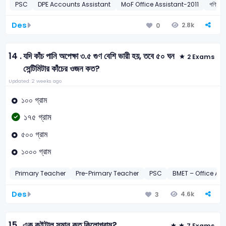
PSC
DPE Accounts Assistant
MoF Office Assistant-2011
গণিত
Des
2.8k
0
14 .
যদি কাঁচ পানি অপেক্ষা ৩.৫ গুণ বেশি ভারী হয়, তবে ৫০ ঘন
2 Exams
সেন্টিমিটার কাঁচের ওজন কত?
Updated: 2 weeks ago
১০০ গ্রাম
১৭৫ গ্রাম
৫০০ গ্রাম
১০০০ গ্রাম
Primary Teacher
Pre-Primary Teacher
PSC
BMET – Office As
Des
4.6k
3
15 .
এক কুইন্টাল সমান কত কিলোগ্রাম?
7 Exams