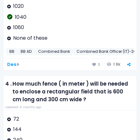
1020
1040
1060
None of these
BB
BB AD
Combined Bank
Combined Bank Officer (IT)-200
Des
1.9k
1
4 .
How much fence ( in meter ) will be needed
to enclose a rectangular field that is 600
cm long and 300 cm wide ?
Updated: 6 months ago
72
144
240