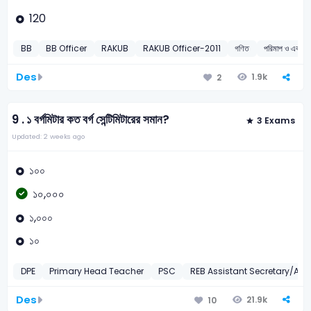
120
BB
BB Officer
RAKUB
RAKUB Officer-2011
গণিত
পরিমাপ ও এক
Des
1.9k
2
9 .
১ বর্গমিটার কত বর্গ সেন্টিমিটারের সমান?
3 Exams
Updated: 2 weeks ago
১০০
১০,০০০
১,০০০
১০
DPE
Primary Head Teacher
PSC
REB Assistant Secretary/Ass
Des
21.9k
10