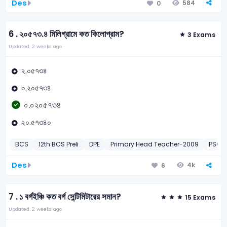
Des
584
0
6 .
২০৫৭৩.৪ মিলিগ্রামে কত কিলোগ্রাম?
3 Exams
Updated: 2 weeks ago
২.০৫৭৩৪
০.২০৫৭৩৪
০.০২০৫৭৩৪
২০.৫৭৩৪০
BCS
12th BCS Preli
DPE
Primary Head Teacher-2009
PSC
Des
4k
6
7 .
১ বর্গইঞ্চি কত বর্গ সেন্টিমিটারের সমান?
15 Exams
Updated: 2 weeks ago