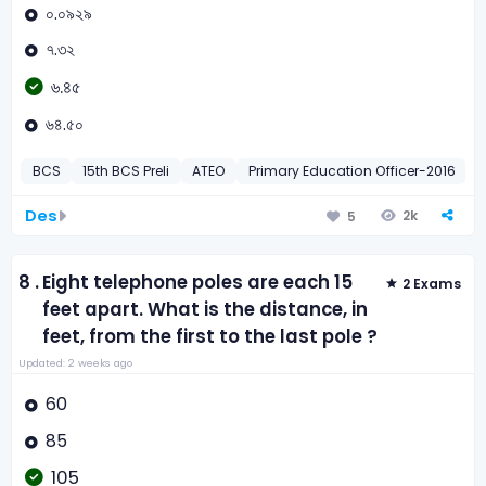
০.০৯২৯
৭.৩২
৬.৪৫
৬৪.৫০
BCS
15th BCS Preli
ATEO
Primary Education Officer-2016
Des
2k
5
8 .
Eight telephone poles are each 15
2 Exams
feet apart. What is the distance, in
feet, from the first to the last pole ?
Updated: 2 weeks ago
60
85
105