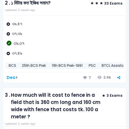
2 .
১ মিটার কত ইঞ্চির সমান?
33 Exams
Updated: 2 weeks ago
৩৯.৪৭
৩৭.৩৯
৩৯.৩৭
৩৭.৪৯
BCS
25th BCS Preli
11th BCS Preli-1991
PSC
BTCL Assistant
Des
2.4k
7
3 .
How much will it cost to fence in a
3 Exams
field that is 360 cm long and 160 cm
wide with fence that costs tk. 100 a
meter ?
Updated: 2 weeks ago