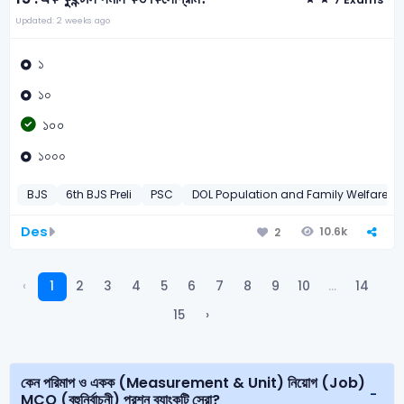
Updated: 2 weeks ago
১
১০
১০০
১০০০
BJS
6th BJS Preli
PSC
DOL Population and Family Welfare Of
Des
10.6k
2
‹
1
2
3
4
5
6
7
8
9
10
...
14
15
›
কেন পরিমাপ ও একক (Measurement & Unit) নিয়োগ (Job)
MCQ (বহুনির্বাচনী) প্রশ্ন ব্যাংকটি সেরা?