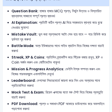
Question Bank:
হাজার হাজার MCQ প্রশ্ন, নির্ভুল উত্তর ও বিস্তারিত
ব্যাখ্যাসহ সাজানো সম্পূর্ণ প্রশ্ন ব্যাংক।
AI Explanation:
প্রতিটি কঠিন প্রশ্ন AI দিয়ে সহজভাবে ব্যাখ্যা করে বুঝে
নেওয়ার সুযোগ।
Mistake Vault:
ভুল করা প্রশ্নগুলো অটো সেভ হয়ে যাবে — পরে রিভিউ করে
দুর্বলতা দূর করুন।
Battle Mode:
অন্য ইউজারদের সাথে লাইভ ব্যাটেল দিয়ে নিজের দক্ষতা যাচাই
করুন।
Streak, XP & Coins:
প্রতিদিন প্র্যাকটিস করে স্ট্রিক বজায় রাখুন, XP ও
Coin অর্জন করুন এবং মোটিভেটেড থাকুন।
Mission & Progress Analytics:
ডেইলি টাস্ক সম্পন্ন করুন এবং
নিজের পারফরম্যান্স এনালাইসিস দেখুন।
Leaderboard:
দেশসেরা লিডারবোর্ডে জায়গা করে নিন এবং অন্যদের সাথে
প্রতিযোগিতা করুন।
Mock Test & Exam:
রিয়েল এক্সামের মতো মক টেস্ট দিয়ে নিজের প্রস্তুতি
যাচাই করুন।
PDF Download:
প্রশ্ন ও সমাধান PDF আকারে ডাউনলোড করে অফলাইনে
পড়াশোনা করুন।