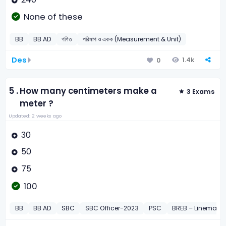
None of these
BB
BB AD
গণিত
পরিমাপ ও একক (Measurement & Unit)
Des
1.4k
0
5 .
How many centimeters make a
3 Exams
meter ?
Updated: 2 weeks ago
30
50
75
100
BB
BB AD
SBC
SBC Officer-2023
PSC
BREB – Lineman-