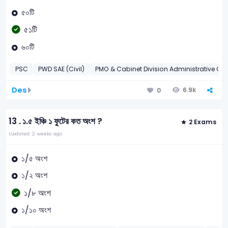
৫০টি
৫১টি
৬০টি
PSC
PWD SAE (Civil)
PMO & Cabinet Division Administrative Off
Des
6.9k
0
13 .
১.৫ ইঞ্চি ১ ফুটের কত অংশ ?
2 Exams
Updated: 2 weeks ago
১/৫ অংশ
১/২ অংশ
১/৮ অংশ
১/১০ অংশ