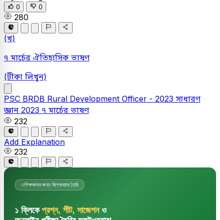
0
0
280
(খ)
৭ মার্চের ঐতিহাসিক ভাষণ
(টীকা লিখুন)
PSC
BRDB Rural Development Officer - 2023
সাধারণ
জ্ঞান
2023
৭ মার্চের ভাষণ
232
Add Explanation
232
শিক্ষকদের জন্য বিশেষভাবে তৈরি
১ ক্লিকে
প্রশ্ন, শীট, সাজেশন
ও