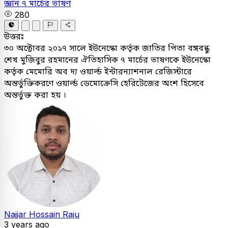
জ্ঞান
৭ মার্চের ভাষণ
280
উত্তরঃ
৩০ অক্টোবর ২০১৭ সালে ইউনেস্কো কর্তৃক জাতির পিতা বঙ্গবন্ধু
শেখ মুজিবুর রহমানের ঐতিহাসিক ৭ মার্চের ভাষণকে ইউনেস্কো
কর্তৃক মেমোরি অব দ্য ওয়ার্ল্ড ইন্টারন্যাশনাল রেজিস্টারে
অন্তর্ভুক্তিকরণে ওয়ার্ল্ড ডেমোক্রেসি হেরিটেজের অংশ হিসেবে
অন্তর্ভুক্ত করা হয় ।
Najjar Hossain Raju
3 years ago