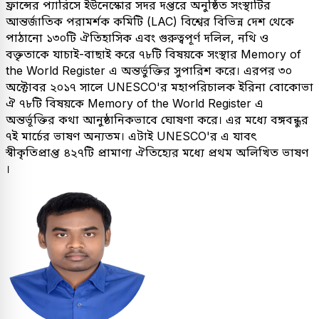
ফ্রান্সের প্যারিসে ইউনেস্কোর সদর দপ্তরে অনুষ্ঠিত সংস্থাটির
আন্তর্জাতিক পরামর্শক কমিটি (LAC) বিশ্বের বিভিন্ন দেশ থেকে
পাঠানো ১৩০টি ঐতিহাসিক এবং গুরুত্বপূর্ণ দলিল, নথি ও
বক্তৃতাকে যাচাই-বাছাই করে ৭৮টি বিষয়কে সংস্থার Memory of
the World Register এ অন্তর্ভুক্তির সুপারিশ করে। এরপর ৩০
অক্টোবর ২০১৭ সালে UNESCO'র মহাপরিচালক ইরিনা বোকোভা
ঐ ৭৮টি বিষয়কে Memory of the World Register এ
অন্তর্ভূক্তির কথা আনুষ্ঠানিকভাবে ঘোষণা করে। এর মধ্যে বঙ্গবন্ধুর
৭ই মার্চের ভাষণ অন্যতম। এটাই UNESCO'র এ যাবৎ
স্বীকৃতিপ্রাপ্ত ৪২৭টি প্রামাণ্য ঐতিহ্যের মধ্যে প্রথম অলিখিত ভাষণ
।