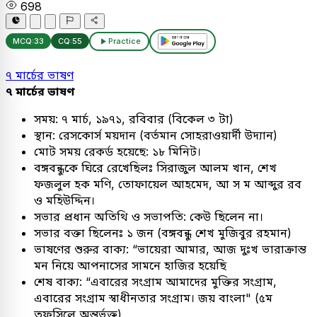
698
MCQ:
33
CQ:
55
Practice
৭ মার্চের ভাষণ
৭ মার্চের ভাষণ
সময়: ৭ মার্চ, ১৯৭১, রবিবার (বিকেল ৩ টা)
স্থান: রেসকোর্স ময়দান (বর্তমান সোহরাওয়ার্দী উদ্যান)
মোট সময় রেকর্ড হয়েছে: ১৮ মিনিট।
বঙ্গবন্ধুকে ঘিরে রেখেছিলঃ সিরাজুল আলম খান, শেখ
ফজলুল হক মণি, তোফায়েল আহমেদ, আ স ম আব্দুর রব
ও মহিউদ্দিন।
সভার প্রধান অতিথি ও সভাপতি: কেউ ছিলেন না।
সভার বক্তা ছিলেনঃ ১ জন (বঙ্গবন্ধু শেখ মুজিবুর রহমান)
ভাষণের শুরুর বাক্য: “ভায়েরা আমার, আজ দুঃখ ভারাক্রান্ত
মন নিয়ে আপনাসের সামনে হাজির হয়েছি
শেষ বাক্য: “এবারের সংগ্রাম আমাদের মুক্তির সংগ্রাম,
এবারের সংগ্রাম স্বাধীনতার সংগ্রাম। জয় বাংলা" (৫ম
তফসিলে অন্তর্ভুক্ত)