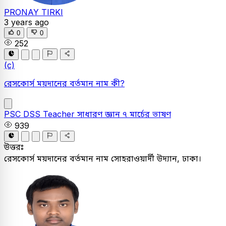
PRONAY TIRKI
3 years ago
0
0
252
(c)
রেসকোর্স ময়দানের বর্তমান নাম কী?
PSC
DSS Teacher
সাধারণ জ্ঞান
৭ মার্চের ভাষণ
939
উত্তরঃ
রেসকোর্স ময়দানের বর্তমান নাম সোহরাওয়ার্দী উদ্যান, ঢাকা।