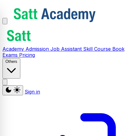
Academy
Admission
Job Assistant
Skill
Course
Book
Exams
Pricing
Others
Sign in