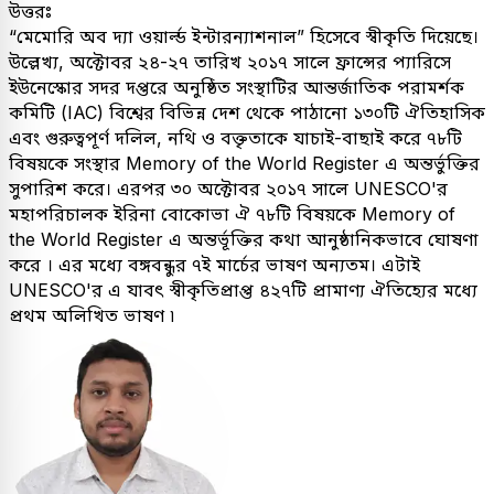
উত্তরঃ
“মেমোরি অব দ্যা ওয়ার্ল্ড ইন্টারন্যাশনাল” হিসেবে স্বীকৃতি দিয়েছে।
উল্লেখ্য, অক্টোবর ২৪-২৭ তারিখ ২০১৭ সালে ফ্রান্সের প্যারিসে
ইউনেস্কোর সদর দপ্তরে অনুষ্ঠিত সংস্থাটির আন্তর্জাতিক পরামর্শক
কমিটি (IAC) বিশ্বের বিভিন্ন দেশ থেকে পাঠানো ১৩০টি ঐতিহাসিক
এবং গুরুত্বপূর্ণ দলিল, নথি ও বক্তৃতাকে যাচাই-বাছাই করে ৭৮টি
বিষয়কে সংস্থার Memory of the World Register এ অন্তর্ভুক্তির
সুপারিশ করে। এরপর ৩০ অক্টোবর ২০১৭ সালে UNESCO'র
মহাপরিচালক ইরিনা বোকোভা ঐ ৭৮টি বিষয়কে Memory of
the World Register এ অন্তর্ভূক্তির কথা আনুষ্ঠানিকভাবে ঘোষণা
করে । এর মধ্যে বঙ্গবন্ধুর ৭ই মার্চের ভাষণ অন্যতম। এটাই
UNESCO'র এ যাবৎ স্বীকৃতিপ্রাপ্ত ৪২৭টি প্রামাণ্য ঐতিহ্যের মধ্যে
প্রথম অলিখিত ভাষণ ৷