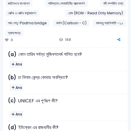
জাতিসংঘে বাংলাদেশ
পাকিস্তান সেনাবাহিনীর আত্মসমর্পণ
নদী সম্পর্কিত তথ্য
সেক্টর ও সেক্টর কমান্ডারগণ
রোম (ROM - Read Only Memory)
পদ্মা সেতু-Padma bridge
কার্বন (Carbon - C)
বঙ্গবন্ধু স্যাটেলাইট -১,২
গ্যাসক্ষেত্র
168
0
কোন তারিখ পর্যন্ত মুজিবশতবর্ষ পালিত হবে?
(a)
Ans
চা নিলাম কেন্দ্র কোথায় অবস্থিত?
(b)
Ans
(c)
UNICEF এর পূর্ণরূপ কী?
Ans
ইউক্রেন এর রাজধানীর কী?
(d)