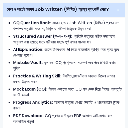
কেন ৭ মার্চের ভাষণ Job Written (লিখিত) প্রশ্ন ব্যাংকটি সেরা?
CQ Question Bank:
হাজার হাজার Job Written (লিখিত) প্রশ্ন ক-
খ-গ-ঘ অনুযায়ী সাজানো, নির্ভুল ও পরীক্ষাভিত্তিক উত্তরসহ।
Structured Answer (ক-খ-গ-ঘ):
প্রতিটি উত্তরে সঠিক স্ট্রাকচার
অনুসরণ করা হয়েছে যাতে পরীক্ষায় সহজে পূর্ণ নম্বর পাওয়া যায়।
AI Explanation:
জটিল টপিকগুলো AI দিয়ে সহজভাবে ব্যাখ্যা করে দ্রুত বুঝে
নেওয়ার সুযোগ।
Mistake Vault:
ভুল করা CQ প্রশ্নগুলো সংরক্ষণ করে পরে রিভিউ করার
সুবিধা।
Practice & Writing Skill:
নিয়মিত প্র্যাকটিসের মাধ্যমে নিজের লেখার
দক্ষতা উন্নত করুন।
Mock Exam (CQ):
রিয়েল এক্সামের মতো CQ মক টেস্ট দিয়ে নিজের প্রস্তুতি
যাচাই করুন।
Progress Analytics:
আপনার উত্তর লেখার উন্নতি ও পারফরম্যান্স ট্র্যাক
করুন।
PDF Download:
CQ প্রশ্ন ও উত্তর PDF আকারে ডাউনলোড করে
অফলাইনে পড়ুন।