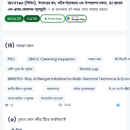
Written (লিখিত), উত্তরের মান, সঠিক স্ট্রাকচার এবং উপস্থাপন দক্ষতা, AI ব্যাখ্যা
এবং এক্সাম ফোকাসড প্রস্তুতি
— যা আপনাকে পূর্ণ নম্বর পেতে সাহায্য করবে।
MCQ:
33
CQ:
55
Practice
(16)
সাধারণ জ্ঞান
PSC
DNCC Cleaning Inspector
সাধারণ জ্ঞান
নদী তীরবর্তী 
মার্টিন লুথার কিং ‍জুনিয়র
World cup
BIMSTEC-Bay of Bengal Initiative for Multi-Sectoral Technical & E
জাতীয় জীবনে পুরস্কার
গ্যাসক্ষেত্র
মানিক বন্দ্যোপাধ্যায়
বি.কে.এস.পি-B
গানের রচয়িতা ও সুরকার
আন্তোনিও গুতেরেস
144
0
লন্ডন কোন নদীর তীরে অবস্থিত?
(a)
Ans