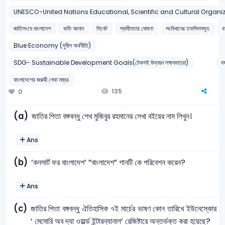
UNESCO-United Nations Educational, Scientific and Cultural Organiza
জাতিসংঘে বাংলাদেশ
কফি আনান
সিনেট
স্বাধীনতার ঘোষণা
সংবিধানের তফসিলসমূহ
ব
Blue Economy (সুনীল অর্থনীতি)
SDG- Sustainable Development Goals(টেকসই উন্নয়ন লক্ষ্যমাত্রা)
ব
বাংলাদেশের জরুরী সেবা নম্বর
135
0
(a)
জাতির পিতা বঙ্গবন্ধু শেখ মুজিবুর রহমানের লেখা বইয়ের নাম লিখুন।
Ans
(b)
‘কনসার্ট ফর বাংলাদেশ’ ”বাংলাদেশ” গানটি কে পরিবেশন করেন?
Ans
(c)
জাতির পিতা বঙ্গবন্ধু ঐতিহাসিক ৭ই মার্চের ভাষণ কোন তারিখে ইউনেস্কোর
‘ মেমোরি অব দ্যা ওয়ার্ল্ড ইন্টারন্যানাল’ রেজিষ্টারে অন্তর্ভক্ত করা হয়েছে?