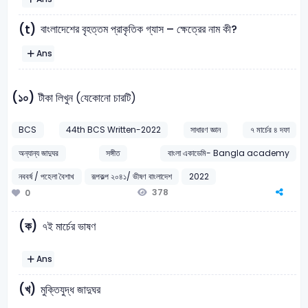
বাংলাদেশের বৃহত্তম প্রাকৃতিক গ্যাস – ক্ষেত্রের নাম কী?
(t)
Ans
(১০)
টীকা লিখুন (যেকোনো চারটি)
BCS
44th BCS Written-2022
সাধারণ জ্ঞান
৭ মার্চের ৪ দফা
অন্যান্য জাদুঘর
সঙ্গীত
বাংলা একাডেমি- Bangla academy
নববর্ষ / পহেলা বৈশাখ
রূপকল্প ২০৪১/ ভীষণ বাংলাদেশ
2022
378
0
(ক)
৭ই মার্চের ভাষণ
Ans
(খ)
মুক্তিযুদ্ধ জাদুঘর