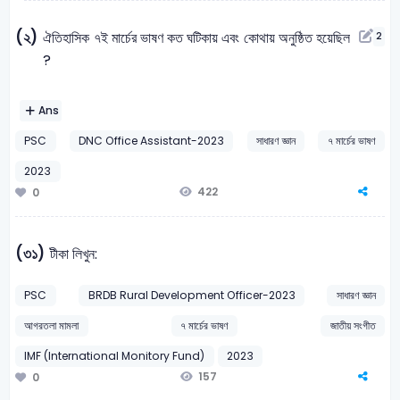
(২)
ঐতিহাসিক ৭ই মার্চের ভাষণ কত ঘটিকায় এবং কোথায় অনুষ্ঠিত হয়েছিল
2
?
Ans
PSC
DNC Office Assistant-2023
সাধারণ জ্ঞান
৭ মার্চের ভাষণ
2023
422
0
(৩১)
টীকা লিখুন:
PSC
BRDB Rural Development Officer-2023
সাধারণ জ্ঞান
আগরতলা মামলা
৭ মার্চের ভাষণ
জাতীয় সংগীত
IMF (International Monitory Fund)
2023
157
0