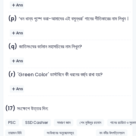
Ans
(p)
‘ধন ধান্য পুষ্পে ভরা-আমাদের এই বসুন্ধরা' গানের গীতিকারের নাম লিখুন ।
Ans
(q)
জাতিসংঘের বর্তমান মহাসচিবের নাম লিখুন?
Ans
(r)
'Green Color' ডাস্টবিনে কী ধরনের বর্জ্য রাখা হয়?
Ans
(17)
সংক্ষেপে উত্তর দিন:
PSC
SSD Cashier
সাধারণ জ্ঞান
শেখ মুজিবুর রহমান
গানের রচয়িতা ও সুরকা
তারামন বিবি
সংবিধানের অনুচ্ছেদসমূহ
নদ নদীর উৎপত্তিস্থল