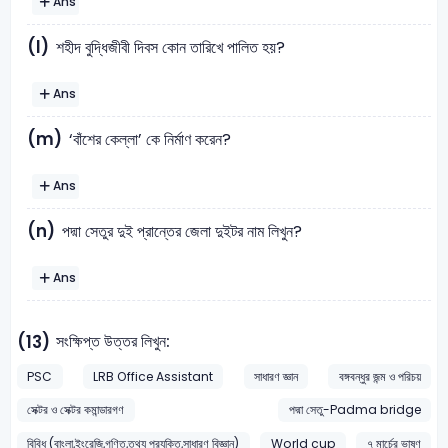
Ans
(l)
শহীদ বুদ্ধিজীবী দিবস কোন তারিখে পালিত হয়?
Ans
(m)
‘বাঁশের কেল্লা’ কে নির্মাণ করেন?
Ans
(n)
পদ্মা সেতুর দুই প্রান্তের জেলা দুইটর নাম লিখুন?
Ans
সংক্ষিপ্ত উত্তর লিখুন:
(13)
PSC
LRB Office Assistant
সাধারণ জ্ঞান
বঙ্গবন্ধুর জন্ম ও পরিচয়
সেক্টর ও সেক্টর কমান্ডারগণ
পদ্মা সেতু-Padma bridge
বিবিধ (বাংলা,ইংরেজি,গণিত,তথ্য প্রযুক্তি,সাধারণ বিজ্ঞান)
World cup
৭ মার্চের ভাষণ