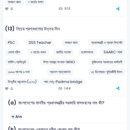
সাধারণ জ্ঞান
৭ মার্চের ভাষণ
513
0
(13)
নিচের প্রশ্নগুলোর উত্তর দিন:
PSC
DSS Teacher
সাধারণ জ্ঞান
প্রধানমন্ত্রী ও প্রধান উপদেষ্টা
ভোলা দ্বীপ
৭ মার্চের ভাষণ
জাতীয় পতাকা
বঙ্গোপসাগর
SAARC-সার্ক
মার্কিন প্রেসিডেন্ট
বিশ্ব স্বাস্থ্য সংস্থা-WHO
মুজিবনগর সরকারের কার্যাবলী
১৯৬৬ সালের ৬ দফা
স্বদেশ প্রত্যাবর্তন
১৪ ডিসেম্বর-বুদ্ধিজীবী দিবস
তিতুমীর আন্দোলন (১৮৩১)
পদ্মা সেতু-Padma bridge
144
0
(a)
বাংলাদেশের মাননীয় প্রধানমন্ত্রীর সরকারি বাসভবনের নাম কী?
Ans
(b)
বাংলাদেশের একমাত্র দ্বীপ জেলার নাম কী?