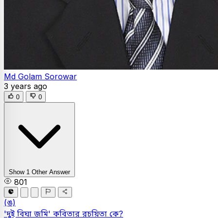
Md Golam Sorowar
3 years ago
0
0
Show 1 Other Answer
801
(ঙ)
'দুই বিঘা জমি' কবিতার রচয়িতা কে?