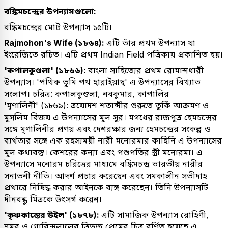
বঙ্কিমচন্দ্রের উপন্যাসগুলো:
বঙ্কিমচন্দ্রের মোট উপন্যাস ১৫টি।
Rajmohon's Wife (১৮৬৪):
এটি তাঁর প্রথম উপন্যাস যা
ইংরেজিতে রচিত। এটি প্রথম Indian Field পত্রিকায় প্রকাশিত হয়।
'কপালকুণ্ডলা' (১৮৬৬):
বাংলা সাহিত্যের প্রথম রোমান্সধারী
উপন্যাস। 'পথিক তুমি পথ হারাইয়াছ' এ উপন্যাসের বিখ্যাত
সংলাপ। চরিত্র: কপালকুণ্ডলা, নবকুমার, কাপালির
'মৃণালিনী' (১৮৬৯): ত্রয়োদশ শতাব্দীর শুরুতে তুর্কি আক্রমণ ও
মুসলিম বিজয় এ উপন্যাসের মূল সুর। মগধের রাজপুত্র হেমচন্দ্রের
সঙ্গে মৃণালিনীর প্রণয় এবং দেশরক্ষার জন্য হেমচন্দ্রের সংকল্প ও
ব্যর্থতার সঙ্গে এক রহস্যময়ী নারী মনোরমার কাহিনি এ উপন্যাসের
মূল কথাবস্তু। কেশরের কন্যা এবং পশুপতির স্ত্রী মনোরমা। এ
উপন্যাসে মনোরম চরিত্রের মাধ্যমে বঙ্কিমচন্দ্র ভারতীয় নারীর
সনাতনী নীতি। আদর্শ প্রচার করেছেন এবং সমকালীন সতীদাহ
প্রথারে নিষিদ্ধ করার আইনকে ব্যঙ্গ করেছেন। তিনি উপন্যাসটি
দীনবন্ধু মিত্রকে উৎসর্গ করেন।
'কৃষ্ণকান্তের উইল' (১৮৭৮):
এটি সামাজিক উপন্যাস রোহিণী,
ভ্রমর ও গোবিন্দলালের ত্রিভুজ প্রেমের চিত্র বর্ণিত হয়েছে এ