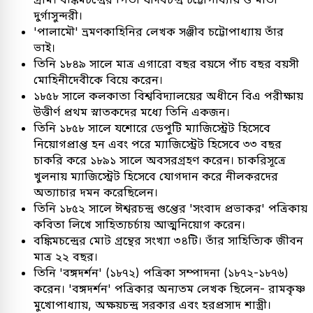
দুর্গাসুন্দরী।
'পালামৌ' ভ্রমণকাহিনির লেখক সঞ্জীব চট্টোপাধ্যায় তাঁর
ভাই।
তিনি ১৮৪৯ সালে মাত্র এগারো বছর বয়সে পাঁচ বছর বয়সী
মোহিনীদেবীকে বিয়ে করেন।
১৮৫৮ সালে কলকাতা বিশ্ববিদ্যালয়ের অধীনে বিএ পরীক্ষায়
উত্তীর্ণ প্রথম স্নাতকদের মধ্যে তিনি একজন।
তিনি ১৮৫৮ সালে যশোরে ডেপুটি ম্যাজিস্ট্রেট হিসেবে
নিয়োগপ্রাপ্ত হন এবং পরে ম্যাজিস্ট্রেট হিসেবে ৩৩ বছর
চাকরি করে ১৮৯১ সালে অবসরগ্রহণ করেন। চাকরিসূত্রে
খুলনায় ম্যাজিস্ট্রেট হিসেবে যোগদান করে নীলকরদের
অত্যাচার দমন করেছিলেন।
তিনি ১৮৫২ সালে ঈশ্বরচন্দ্র গুপ্তের 'সংবাদ প্রভাকর' পত্রিকায়
কবিতা লিখে সাহিত্যচর্চায় আত্মনিয়োগ করেন।
বঙ্কিমচন্দ্রের মোট গ্রন্থের সংখ্যা ৩৪টি। তাঁর সাহিত্যিক জীবন
মাত্র ২২ বছর।
তিনি 'বঙ্গদর্শন' (১৮৭২) পত্রিকা সম্পাদনা (১৮৭২-১৮৭৬)
করেন। 'বঙ্গদর্শন' পত্রিকার অন্যতম লেখক ছিলেন- রামকৃষ্ণ
মুখোপাধ্যায়, অক্ষয়চন্দ্র সরকার এবং হরপ্রসাদ শাস্ত্রী।