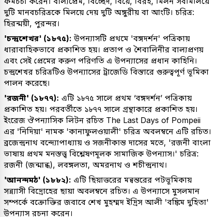
ফর্মচর্চা করেন। বাল্যপ্রেম, বিচ্ছেদ, বিয়ে, বিরহ, মিলন সবমিলিয়ে
দুটি মানবচরিত্রকে মিলয়ে দেয় দুটি অঙ্গুরীয় বা আংটি। চরিত্র:
হিরন্ময়ী, পুরন্দর।
'চন্দ্রশেখর' (১৮৭৫):
উপন্যাসটি প্রথমে 'বঙ্গদর্শন' পত্রিকায়
ধারাবাহিকভাবে প্রকাশিত হয়। প্রতাপ ও শৈবালিনীর বাল্যপ্রণয়
এবং সেই প্রেমের করুণ পরিণতি এ উপন্যাসের প্রধান কাহিনি।
চন্দ্রশেখর চরিত্রটিও উপন্যাসের ট্রাজেডি বিস্তারে গুরুত্বপূর্ণ ভূমিকা
পালন করেছে।
'রজনী' (১৮৭৭):
এটি ১৮৭৫ সালে প্রথম ‘বঙ্গদর্শন’ পত্রিকায়
প্রকাশিত হয়। পরবর্তীতে ১৮৭৭ সালে গ্রন্থাকারে প্রকাশিত হয়।
ইংরেজ ঔপন্যাসিক লিটন রচিত The Last Days of Pompeii
এর 'নিদিয়া' নামক 'কানাফুলওয়ালী' চরিত্র অবলম্বনে এটি রচিত।
ব্রজেন্দ্রনাথ বন্দ্যোপাধ্যায় ও সজনীকান্ত দাসের মতে, 'রজনী বাংলা
ভাষায় প্রথম মনস্তত্ত্ব বিশ্লেষণমূলক সামাজিক উপন্যাস।' চরিত্র:
রজনী (জন্মান্ধ), লবঙ্গলতা, অমরনাথ ও শচীন্দ্রনাথ।
'আনন্দমঠ' (১৮৮২):
এটি ছিয়াত্তরের মন্বন্তরের পটভূমিকায়
সন্ন্যাসী বিদ্রোহের ছায়া অবলম্বনে রচিত। এ উপন্যাসে মুসলমান
সম্পর্কে বক্রোক্তির জবাবে শেখ মুহম্মদ ইদ্রিস আলী 'বঙ্কিম দুহিতা'
উপন্যাস রচনা করেন।