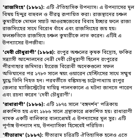
'রাজসিংহ' (১৮৮২):
এটি ঐতিহাসিক উপন্যাস। এ উপন্যাসের মূল
বিষয় হিন্দুর বাহুবল ও বীরত্ব রূপায়িত করা। রাজস্থানের চঞ্চল
কুমারীকে মোঘল সম্রাট আওরঙ্গজেবের বিবাহ ইচ্ছার ফলে রাজা
রাজসিংহের সাথে বিরোধ বাঁধে এবং রাজসিংহের জয় হয়।
ফলশ্রুতিতে রাজসিংহ চঞ্চল কুমারীকে লাভ করেন। এটিই এ
উপন্যাসের উপজীব্য।
'দেবী চৌধুরাণী' (১৮৮৪):
রংপুর অঞ্চলের কৃষক বিদ্রোহ, ফকির
সন্ন্যাসী আন্দোলনের নেত্রী দেবী চৌধুরাণী ছিলেন রংপুরের
পীরগাছার জমিদার। ইংরেজ বিরোধী অনেকগুলো সফল
অভিযানের পর ১৭৮৩ সালে স্বয়ং ওয়ারেন হেস্টিংসের সাথে সম্মুখ
যুদ্ধে তিনি নিহত হন। পরবর্তীতে বঙ্কিমচন্দ্র চট্টোপাধ্যায় রংপুর
জেলার ম্যাজিস্ট্রেটের দায়িত্ব পালনকালে এ ঘটনা জানতে পারেন
এবং রচনা করেন 'দেবী চৌধুরাণী'।
'রাধারাণী' (১৮৮৬):
এটি ১৮৭৫ সালে 'বঙ্গদর্শন' পত্রিকায়
প্রকাশিত হয় এবং ১৮৮৬ সালে গ্রন্থাকারে প্রকাশিত হয়। রাধারাণী
নামক একটি বালিকার বাল্যপ্রেমই এ উপন্যাসের মূল সুর। এটি
পূর্ণাঙ্গ উপন্যাস নয়, উপন্যাসিকা হিসেবেই পরিচিত।
'সীতারাম' (১৮৮৭):
সীতারাম চরিত্রটি ঐতিহাসিক হলেও এতে