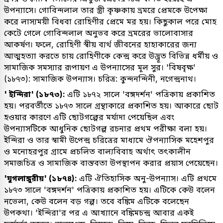
উপন্যাসে। গোবিন্দলাল তার স্ত্রী কৃষ্ণকায় ভ্রমরে প্রেমকে উপেক্ষা
করে লাস্যময়ী বিধবা রোহিণীর প্রেমে মর হয়। কিছুকাল পরে মোহ
কেটে গেলে গোবিন্দলাল অনুভব করে ভ্রমরের ভালোবাসার
আকর্ষণ। ফলে, রোহিণী স্বীয় ব্যর্থ জীবনের হাহাকারের জন্য
আত্মহত্যা করতে চায় রোহিণীকে কেন্দ্র করে উদ্ভূত বিভিন্ন ধর্মীয় ও
সামাজিক সমস্যার রূপায়ণ এ উপন্যাসের মূল সুর। 'বিষবৃক্ষ'
(১৮৭৩): সামাজিক উপন্যাস। চরিত্র: কুন্দনন্দিনী, নগেন্দ্রনাথ।
' ইন্দিরা' (১৮৭৩):
এটি ১৮৭২ সালে 'বঙ্গদর্শন' পত্রিকায় প্রকাশিত
হয়। পরবর্তীতে ১৮৭৩ সালে গ্রন্থাকারে প্রকাশিত হয়। আকারে ছোট
হওয়ার কারণে এটি ছোটগল্পের মর্যাদা পেয়েছিল এবং
উপন্যাসটিকে আধুনিক ছোটগল্প রচনার প্রথম পরীক্ষা বলা হয়।
ইন্দিরা ও তার স্বামী উপেন্দ্র চরিত্রের মাধ্যমে ঔপন্যাসিক মহেশপুর
ও মনোহরপুর গ্রামে প্রচলিত বাল্যবিবাহ অর্থাৎ তৎকালীন
সমাজচিত্র ও সামাজিক বাস্তবতা উপস্থাপন করার প্রয়াস পেয়েছেন।
'যুগলাঙ্গুরীয়' (১৮৭৪):
এটি ঐতিহাসিক অনু-উপন্যাস। এটি প্রথমে
১৮৭৩ সালে 'বঙ্গদর্শন' পত্রিকায় প্রকাশিত হয়। এটিকে কেউ বলেন
নভেলা, কেউ বলেন বড় গল্প। তবে বঙ্কিম এটিকে বলেছেন
উপকথা। 'ইন্দিরা'র পর এ আখ্যানে বঙ্কিমচন্দ্র আবার একই