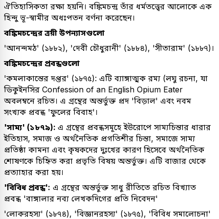
ঐতিহাসিকতা রক্ষা হয়নি। বঙ্কিমচন্দ্র তাঁর ধর্মতত্ত্বের আলোকে এক
হিন্দু ভূ-স্বামীর অধঃপতন বর্ণনা করেছেন।
বঙ্কিমচন্দ্রের ত্রয়ী উপন্যাসগুলো
'আনন্দমঠ' (১৮৮২), 'দেবী চৌধুরানী' (১৮৮৪), 'সীতারাম' (১৮৮৭)।
বঙ্কিমচন্দ্রের প্রবন্ধগুলো
'কমলাকান্তের দপ্তর' (১৮৭৫): এটি ব্যাঙ্গাত্মক রম্য (লঘু রচনা, যা
ডিকুইনসির Confession of an English Opium Eater
অবলম্বনে রচিত। এ গ্রন্থের অন্তর্ভুক্ত প্রদ 'বিড়াল' এবং নবম
সংখ্যক প্রবন্ধ 'ফুলের বিবাহ'।
'সাম্য' (১৮৭৯):
এ গ্রন্থের প্রবন্ধসমূহে ইউরোপে সাম্যচিন্তার ধারার
ইতিহাস, সমাজ ও অর্থনৈতিক প্রগতিশীর চিন্তা, সমাজে সাম্য
প্রতিষ্ঠা কামনা এবং কৃষকদের দুঃখের কারণ হিসেবে অর্থনৈতিক
শোষণকে চিহ্নিত করা প্রভৃতি বিষয় অন্তর্ভুক্ত। এটি বাজার থেকে
প্রত্যাহার করা হয়।
'বিবিধ প্রবন্ধ':
এ গ্রন্থের অন্তর্ভুক্ত সাধু রীতিতে রচিত বিখ্যাত
প্রবন্ধ 'বাঙ্গালার নব্য লেখকদিগের প্রতি নিবেদন'
'লোকরহস্য' (১৮৭৪), 'বিজ্ঞানরহস্য' (১৮৭৫), 'বিবিধ সমালোচনা'