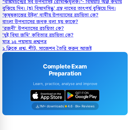
“বঙ্কিমচন্দ্রের সব উপন্যাসই রােমাঞ্চমূলক।”- বিষয়টি অল্প কথায়
বুঝিয়ে দিন। (ছ) বিষাদসিন্ধু’ গ্রন্থ নামের তাৎপর্য বুঝিয়ে দিন।
‘কৃষ্ষকান্তের উইল’ নামীয় উপন্যাসের রচয়িতা কে?
বাংলা উপন্যাসের জনক বলা হয় কাকে?
'রজনী' উপন্যাসের রচয়িতা কে?
'দুই বিঘা জমি' কবিতার রচয়িতা কে?
মাত্র ১৫ পয়সায় প্রশ্নপত্র
১ ক্লিকে প্রশ্ন, শীট, সাজেশন তৈরি করুন আজই
Complete Exam
Preparation
Learn, practice, analyse and improve
1M+ downloads
4.6 · 8k+ Reviews