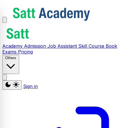
Academy
Admission
Job Assistant
Skill
Course
Book
Exams
Pricing
Others
Sign in