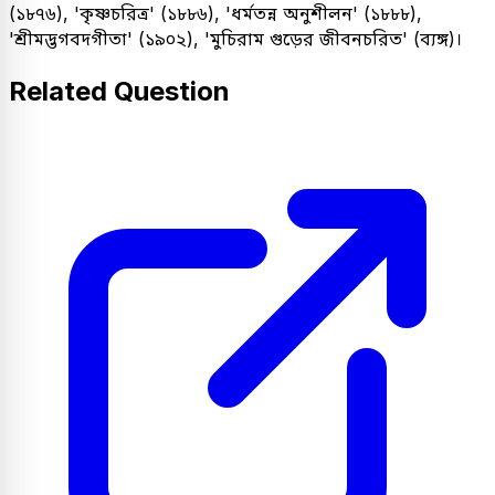
(১৮৭৬), 'কৃষ্ণচরিত্র' (১৮৮৬), 'ধর্মতন্ন অনুশীলন' (১৮৮৮),
'শ্রীমদ্ভগবদগীতা' (১৯০২), 'মুচিরাম গুড়ের জীবনচরিত' (ব্যঙ্গ)।
Related Question