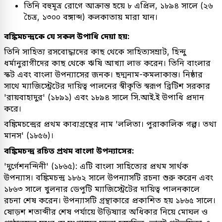
তিনি বহুমূত্র রোগে আক্রান্ত হয়ে ৮ এপ্রিল, ১৮৯৪ সালে (২৬
চৈত্র, ১৩০০ বঙ্গাব্দ) কলকাতায় মারা যান।
বঙ্কিমচন্দ্রকে যে সকল উপাধি দেয়া হয়:
তিনি সাহিত্য রসবোদ্ধাদের কাছ থেকে সাহিত্যসম্রাট, হিন্দু
ধর্মানুরাগীদের কাছ থেকে ঋষি আখ্যা লাভ করেন। তিনি বাংলার
স্কট এবং বাংলা উপন্যাসের জনক। ছদ্মনাম-কমলাকান্ত। নিষ্ঠার
সাথে ম্যাজিস্ট্রেটের দায়িত্ব পালনের স্বীকৃতি স্বরূপ ব্রিটিশ সরকার
'রায়বাহাদুর' (১৮৯১) এবং ১৮৯৪ সালে সি.আই.ই উপাধি প্রদান
করে।
বঙ্কিমচন্দ্রের প্রথম কাব্যগ্রন্থের নাম 'ললিতা। পুরাকালিক গল্প। তথা
মানস' (১৮৫৬)।
বঙ্কিমচন্দ্র রচিত প্রথম বাংলা উপন্যাসের:
'দুর্গেশনন্দিনী' (১৮৬৫): এটি বাংলা সাহিত্যের প্রথম সার্থক
উপন্যাস। বঙ্কিমচন্দ্র ১৮৬২ সালে উপন্যাসটি রচনা শুরু করেন এবং
১৮৬৩ সালে খুলনার ডেপুটি ম্যাজিস্ট্রেটের দায়িত্ব পালনকালে
রচনা শেষ করেন। উপন্যাসটি গ্রন্থাকারে প্রকাশিত হয় ১৮৬৫ সালে।
ষোড়শ শতাব্দীর শেষ পর্যায়ে উড়িষ্যার অধিকার নিয়ে মোঘল ও