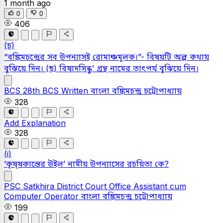
1 month ago
0
0
406
(চ)
“বঙ্কিমচন্দ্রের সব উপন্যাসই রােমাঞ্চমূলক।”- বিষয়টি অল্প কথায়
বুঝিয়ে দিন। (ছ) বিষাদসিন্ধু’ গ্রন্থ নামের তাৎপর্য বুঝিয়ে দিন।
BCS
28th BCS Written
বাংলা
বঙ্কিমচন্দ্র চট্টোপাধ্যায়
328
Add Explanation
328
(i)
‘কৃষ্ষকান্তের উইল’ নামীয় উপন্যাসের রচয়িতা কে?
PSC
Satkhira District Court Office Assistant cum
Computer Operator
বাংলা
বঙ্কিমচন্দ্র চট্টোপাধ্যায়
199