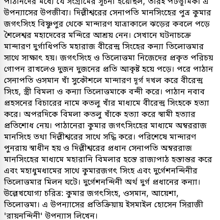
পাঠানদের মধ্যে যে সংগ্রামের সূচনা হয়েছিল, তারই পটভূমিকা এ
উপন্যাসের উপজীব্য। দিল্লীশ্বরের সেনাপতি মানসিংহের পুত্র কুমার
জগৎসিংহ বিষ্ণুপুর থেকে মান্দারণ যাত্রাকালে ঝড়ের কবলে পড়ে
শৈলেশ্বর মহাদেবের মন্দিরে আশ্রয় নেন। সেখানে ঘটনাচক্রে
মান্দারণ দুর্গাধিপতি মহারাজ বীরেন্দ্র সিংহের কন্যা তিলোত্তমার
সাথে সাক্ষাৎ হয়। জগৎসিংহ ও তিলোত্তমা নিজেদের প্রকৃত পরিচয়
গোপন রাখলেও দুজন দুজনের প্রতি আকৃষ্ট হয়ে পড়ে। পরে পাঠান
সেনাপতি ওসমান খাঁ সুকৌশলে মান্দারণ দূর্গ দখল করে বীরেন্দ্র
সিংহ, স্ত্রী বিমলা ও কন্যা তিলোত্তমাকে বন্দী করে। পাঠান নবাব
প্রহসনের বিচারের নামে কতলু খাঁর মাধ্যমে বীরেন্দ্র সিংহকে হত্যা
করে। অপরদিকে বিমলা কতলু খাঁকে হত্যা করে স্বামী হত্যার
প্রতিশোধ নেয়। পাঠানেরা কুমার জগৎসিংহের মাধ্যমে অম্বররাজ
মানসিংহ তথা দিল্লীশ্বরের সাথে সদ্ধি করে। পরিশেষে মান্দারণ
পুনরায় স্বাধীন হয় ও দিল্লীশ্বরের প্রধান সেনাপতি অম্বররাজ
মানসিংহের মাধ্যমে মহারানি বিমলার হস্তে রাজ্যপাঠ হস্তান্তর করে
এবং মহাধুমধামের সাথে কুমারজগৎ সিংহ এবং দুর্গেশনন্দিনীর
তিলোত্তমার মিলন ঘটে। দুর্গেশনন্দিনী অর্থ দুর্গ প্রধানের কন্যা।
উল্লেখযোগ্য চরিত্র: কুমার জগৎসিংহ, ওসমান, আয়েশা,
তিলোত্তমা। এ উপন্যাসের প্রতিক্রিয়ায় ইসমাইল হোসেন সিরাজী
'রায়নন্দিনী' উপন্যাস লিখেন।