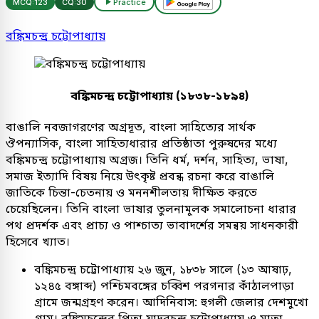
MCQ:
123
CQ:
30
Practice
বঙ্কিমচন্দ্র চট্টোপাধ্যায়
বঙ্কিমচন্দ্র চট্টোপাধ্যায় (১৮৩৮-১৮৯৪)
বাঙালি নবজাগরণের অগ্রদূত, বাংলা সাহিত্যের সার্থক
ঔপন্যাসিক, বাংলা সাহিত্যধারার প্রতিষ্ঠাতা পুরুষদের মধ্যে
বঙ্কিমচন্দ্র চট্টোপাধ্যায় অগ্রজ। তিনি ধর্ম, দর্শন, সাহিত্য, ভাষা,
সমাজ ইত্যাদি বিষয় নিয়ে উৎকৃষ্ট প্রবন্ধ রচনা করে বাঙালি
জাতিকে চিন্তা-চেতনায় ও মননশীলতায় দীক্ষিত করতে
চেয়েছিলেন। তিনি বাংলা ভাষার তুলনামূলক সমালোচনা ধারার
পথ প্রদর্শক এবং প্রাচ্য ও পাশ্চাত্য ভাবাদর্শের সমন্বয় সাধনকারী
হিসেবে খ্যাত।
বঙ্কিমচন্দ্র চট্টোপাধ্যায় ২৬ জুন, ১৮৩৮ সালে (১৩ আষাঢ়,
১২৪৫ বঙ্গাব্দ) পশ্চিমবঙ্গের চব্বিশ পরগনার কাঁঠালপাড়া
গ্রামে জন্মগ্রহণ করেন। আদিনিবাস: হুগলী জেলার দেশমুখো
গ্রাম। বঙ্কিমচন্দ্রের পিতা যাদবচন্দ্র চট্টোপাধ্যায় ও মাতা