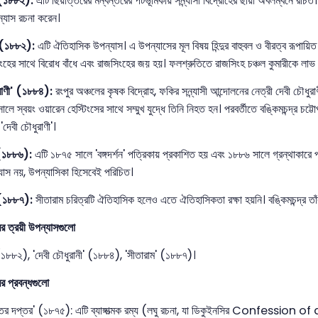
 (১৮৮২):
এটি ছিয়াত্তরের মন্বন্তরের পটভূমিকায় সন্ন্যাসী বিদ্রোহের ছায়া অবলম্বনে রচিত।
ন্যাস রচনা করেন।
 (১৮৮২):
এটি ঐতিহাসিক উপন্যাস। এ উপন্যাসের মূল বিষয় হিন্দুর বাহুবল ও বীরত্ব রূপায়ি
ংহের সাথে বিরোধ বাঁধে এবং রাজসিংহের জয় হয়। ফলশ্রুতিতে রাজসিংহ চঞ্চল কুমারীকে লা
রাণী' (১৮৮৪):
রংপুর অঞ্চলের কৃষক বিদ্রোহ, ফকির সন্ন্যাসী আন্দোলনের নেত্রী দেবী চৌ
লে স্বয়ং ওয়ারেন হেস্টিংসের সাথে সম্মুখ যুদ্ধে তিনি নিহত হন। পরবর্তীতে বঙ্কিমচন্দ্র চট্
'দেবী চৌধুরাণী'।
' (১৮৮৬):
এটি ১৮৭৫ সালে 'বঙ্গদর্শন' পত্রিকায় প্রকাশিত হয় এবং ১৮৮৬ সালে গ্রন্থাকারে 
পন্যাস নয়, উপন্যাসিকা হিসেবেই পরিচিত।
 (১৮৮৭):
সীতারাম চরিত্রটি ঐতিহাসিক হলেও এতে ঐতিহাসিকতা রক্ষা হয়নি। বঙ্কিমচন্দ্র তাঁ
রের ত্রয়ী উপন্যাসগুলো
(১৮৮২), 'দেবী চৌধুরানী' (১৮৮৪), 'সীতারাম' (১৮৮৭)।
রের প্রবন্ধগুলো
তের দপ্তর' (১৮৭৫): এটি ব্যাঙ্গাত্মক রম্য (লঘু রচনা, যা ডিকুইনসির Confession