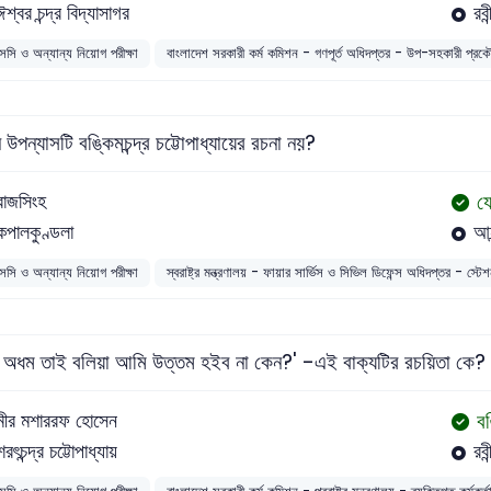
ঈশ্বর চন্দ্র বিদ্যাসাগর
রবী
সসি ও অন্যান্য নিয়োগ পরীক্ষা
বাংলাদেশ সরকারী কর্ম কমিশন - গণপূর্ত অধিদপ্তর - উপ-সহকারী প্
উপন্যাসটি বঙ্কিমচন্দ্র চট্টোপাধ্যায়ের রচনা নয়?
য
রাজসিংহ
কপালকুণ্ডলা
আন
সসি ও অন্যান্য নিয়োগ পরীক্ষা
স্বরাষ্ট্র মন্ত্রণালয় - ফায়ার সার্ভিস ও সিভিল ডিফেন্স অধিদপ্তর - স
ি অধম তাই বলিয়া আমি উত্তম হইব না কেন?' -এই বাক্যটির রচয়িতা কে?
বঙ
মীর মশাররফ হোসেন
শরৎচন্দ্র চট্টোপাধ্যায়
রবী