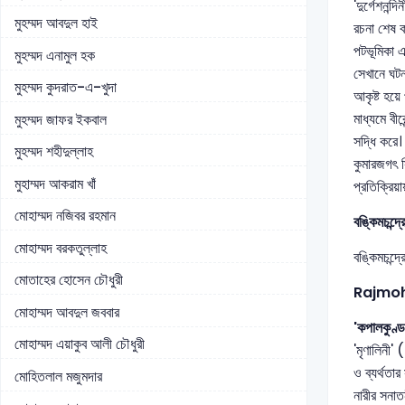
'দুর্গেশনন
মুহম্মদ আবদুল হাই
রচনা শেষ ক
পটভূমিকা এ
মুহম্মদ এনামুল হক
সেখানে ঘটন
মুহম্মদ কুদরাত-এ-খুদা
আকৃষ্ট হয়ে 
মাধ্যমে বী
মুহম্মদ জাফর ইকবাল
সদ্ধি করে।
মুহম্মদ শহীদুল্লাহ
কুমারজগৎ স
মুহাম্মদ আকরাম খাঁ
প্রতিক্রিয়
মোহাম্মদ নজিবর রহমান
বঙ্কিমচন্দ্
মোহাম্মদ বরকতুল্লাহ
বঙ্কিমচন্দ
মোতাহের হোসেন চৌধুরী
Rajmoh
মোহাম্মদ আবদুল জববার
'কপালকুণ্
মোহাম্মদ এয়াকুব আলী চৌধুরী
'মৃণালিনী' 
ও ব্যর্থতা
মোহিতলাল মজুমদার
নারীর সনাত