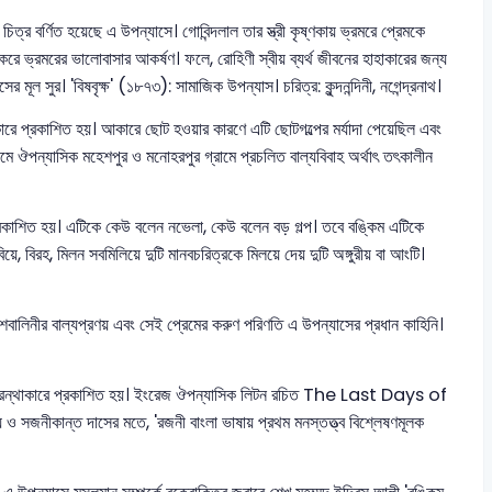
িত্র বর্ণিত হয়েছে এ উপন্যাসে। গোবিন্দলাল তার স্ত্রী কৃষ্ণকায় ভ্রমরে প্রেমকে
রে ভ্রমরের ভালোবাসার আকর্ষণ। ফলে, রোহিণী স্বীয় ব্যর্থ জীবনের হাহাকারের জন্য
মূল সুর। 'বিষবৃক্ষ' (১৮৭৩): সামাজিক উপন্যাস। চরিত্র: কুন্দনন্দিনী, নগেন্দ্রনাথ।
াকারে প্রকাশিত হয়। আকারে ছোট হওয়ার কারণে এটি ছোটগল্পের মর্যাদা পেয়েছিল এবং
ধ্যমে ঔপন্যাসিক মহেশপুর ও মনোহরপুর গ্রামে প্রচলিত বাল্যবিবাহ অর্থাৎ তৎকালীন
প্রকাশিত হয়। এটিকে কেউ বলেন নভেলা, কেউ বলেন বড় গল্প। তবে বঙ্কিম এটিকে
বিয়ে, বিরহ, মিলন সবমিলিয়ে দুটি মানবচরিত্রকে মিলয়ে দেয় দুটি অঙ্গুরীয় বা আংটি।
 শৈবালিনীর বাল্যপ্রণয় এবং সেই প্রেমের করুণ পরিণতি এ উপন্যাসের প্রধান কাহিনি।
লে গ্রন্থাকারে প্রকাশিত হয়। ইংরেজ ঔপন্যাসিক লিটন রচিত The Last Days of
য় ও সজনীকান্ত দাসের মতে, 'রজনী বাংলা ভাষায় প্রথম মনস্তত্ত্ব বিশ্লেষণমূলক