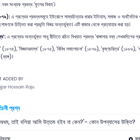
ং নবম সংখ্যক প্রবন্ধ 'ফুলের বিবাহ'।
১৮৭৯):
এ গ্রন্থের প্রবন্ধসমূহে ইউরোপে সাম্যচিন্তার ধারার ইতিহাস, সমাজ ও অর্থনৈতিক প
শোষণকে চিহ্নিত করা প্রভৃতি বিষয় অন্তর্ভুক্ত। এটি বাজার থেকে প্রত্যাহার করা হয়।
্ধ':
এ গ্রন্থের অন্তর্ভুক্ত সাধু রীতিতে রচিত বিখ্যাত প্রবন্ধ 'বাঙ্গালার নব্য লেখকদিগের প্
 (১৮৭৪), 'বিজ্ঞানরহস্য' (১৮৭৫), 'বিবিধ সমালোচনা' (১৮৭৬), 'কৃষ্ণচরিত্র' (১৮৮৬), 'ধ
(ব্যঙ্গ)।
T ADDED BY
jjar Hossain Raju
বাচনী প্রশ্ন
ি অধম, তাই বলিয়া আমি উত্তম হইব না কেন?'- কোন উপন্যাসের উক্তি?
বিষবৃক্ষ
কৃ