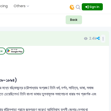
icing
Others
Sign In
Back
2.4k
ce
 (১৮৩৮-১৮৯৪)
মধ্যে বঙ্কিমচন্দ্র চট্টোপাধ্যায় অগ্রজ। তিনি ধর্ম, দর্শন, সাহিত্য, ভাষা, সমাজ
রতে চেয়েছিলেন। তিনি বাংলা ভাষার তুলনামূলক সমালোচনা ধারার পথ প্রদর্শক এবং
গনার কাঁঠালপাড়া গ্রামে জন্মগ্রহণ করেন। আদিনিবাস: হুগলী জেলার দেশমুখো