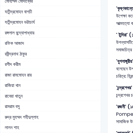
মোহাম্মদ মোদাব্বের
'কৃষ্ণকান
যতীন্দ্রমোহন বাগচী
উপেক্ষা কর
যতীন্দ্রমোহন ভট্টাচার্য
আত্মহত্যা ক
রঙ্গলাল বন্দ্যোপাধ্যায়
' ইন্দিরা'
উপন্যাসটিক
রফিক আজাদ
সমাজচিত্র
রবীন্দ্রনাথ ঠাকুর
'যুগলাঙ্গু
রশীদ করীম
বলেছেন উপকথ
রাজা রামমোহন রায়
চরিত্র: হিরন্
রাজিয়া খান
'চন্দ্রশেখ
চন্দ্রশেখর 
রাবেয়া খাতুন
রামরাম বসু
'রজনী' (
Pompeii এর
রুদ্র মুহম্মদ শহীদুল্লাহ
সামাজিক উপ
লালন শাহ