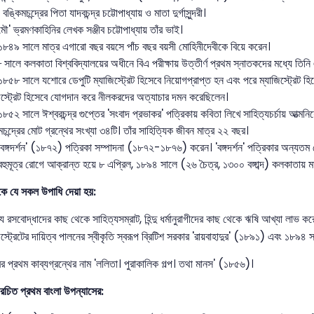
 বঙ্কিমচন্দ্রের পিতা যাদবচন্দ্র চট্টোপাধ্যায় ও মাতা দুর্গাসুন্দরী।
মৌ' ভ্রমণকাহিনির লেখক সঞ্জীব চট্টোপাধ্যায় তাঁর ভাই।
১৮৪৯ সালে মাত্র এগারো বছর বয়সে পাঁচ বছর বয়সী মোহিনীদেবীকে বিয়ে করেন।
সালে কলকাতা বিশ্ববিদ্যালয়ের অধীনে বিএ পরীক্ষায় উত্তীর্ণ প্রথম স্নাতকদের মধ্যে তি
১৮৫৮ সালে যশোরে ডেপুটি ম্যাজিস্ট্রেট হিসেবে নিয়োগপ্রাপ্ত হন এবং পরে ম্যাজিস্ট্রেট
িস্ট্রেট হিসেবে যোগদান করে নীলকরদের অত্যাচার দমন করেছিলেন।
১৮৫২ সালে ঈশ্বরচন্দ্র গুপ্তের 'সংবাদ প্রভাকর' পত্রিকায় কবিতা লিখে সাহিত্যচর্চায় আত্মন
মচন্দ্রের মোট গ্রন্থের সংখ্যা ৩৪টি। তাঁর সাহিত্যিক জীবন মাত্র ২২ বছর।
'বঙ্গদর্শন' (১৮৭২) পত্রিকা সম্পাদনা (১৮৭২-১৮৭৬) করেন। 'বঙ্গদর্শন' পত্রিকার অন্যতম লে
বহুমূত্র রোগে আক্রান্ত হয়ে ৮ এপ্রিল, ১৮৯৪ সালে (২৬ চৈত্র, ১৩০০ বঙ্গাব্দ) কলকাতায় মা
্রকে যে সকল উপাধি দেয়া হয়:
্য রসবোদ্ধাদের কাছ থেকে সাহিত্যসম্রাট, হিন্দু ধর্মানুরাগীদের কাছ থেকে ঋষি আখ্যা লাভ ক
িস্ট্রেটের দায়িত্ব পালনের স্বীকৃতি স্বরূপ ব্রিটিশ সরকার 'রায়বাহাদুর' (১৮৯১) এবং ১৮৯৪
্রের প্রথম কাব্যগ্রন্থের নাম 'ললিতা। পুরাকালিক গল্প। তথা মানস' (১৮৫৬)।
র রচিত প্রথম বাংলা উপন্যাসের: