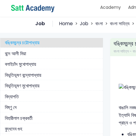
Academy
Adm
প্রেমেন্দ্র মিত্র
ফকির গরীবুল্লাহ
Job
Home
Job
বাংলা
বাংলা সাহিত্য
ফররুখ আহমদ
বঙ্কিমচন্দ্র চট্টোপাধ্যায়
বঙ্কিমচন্দ্র চ
বাংলা সাহিত্য - বা
বন্দে আলী মিয়া
বলাইচাঁদ মুখোপাধ্যায়
বিভূতিভূষণ বন্দ্যোপাধ্যায়
বিভূতিভূষণ মুখোপাধ্যায়
বিদ্যাপতি
বিষ্ণু দে
বাঙালি নবজা
ইত্যাদি বি
বিহারীলাল চক্রবর্তী
প্রাচ্য ও প
বুদ্ধদেব গুহ
বঙ্কি