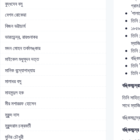
বুদ্ধদেব বসু
গ্রাম।
'পালা
বেগম রোকেয়া
তিনি 
বিজন ভট্টাচার্য
১৮৫৮ 
তিনি 
ভারতচন্দ্র, রায়গুনাকর
ম্যাজ
মদন মোহন তর্কালঙ্কার
তিনি 
বঙ্কি
মাইকেল মধুসূদন দত্ত
তিনি 
মানিক বন্দ্যোপাধ্যায়
তিনি 
মালাধর বসু
বঙ্কিমচন্দ
মাহমুদুল হক
তিনি সাহিত
মীর মশাররফ হোসেন
সাথে ম্যাজ
মুকুন্দ দাস
বঙ্কিমচন্দ
মুকুন্দরাম চক্রবর্তী
বঙ্কিমচন্দ্
মুনির চৌধুরী