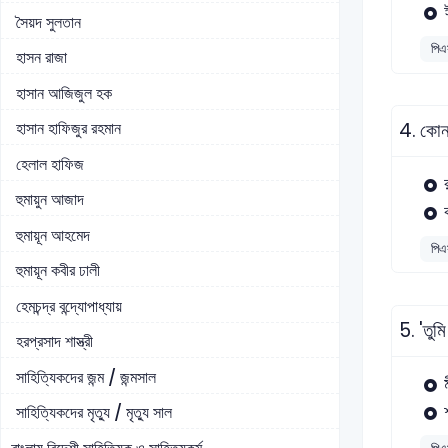
সৈয়দ সুলতান
পিএ
হাসন রাজা
হাসান আজিজুল হক
4.
কোন 
হাসান হাফিজুর রহমান
হেলাল হাফিজ
হুমায়ুন আজাদ
হুমায়ূন আহমেদ
পিএ
হুমায়ূন কবীর ঢালী
হেমচন্দ্র বন্দ্যোপাধ্যায়
5.
'তুম
হরপ্রসাদ শাস্ত্রী
সাহিত্যিকদের জন্ম / জন্মসাল
সাহিত্যিকদের মৃত্যু / মৃত্যু সাল