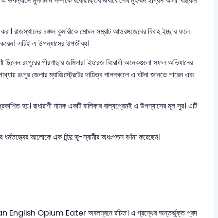
 এ উপন্যাসে মুসলমান সম্পর্কে বক্রোক্তির জবাবে শেখ মুহম্মদ ইদ্রিস আলী 'বঙ্কিম
ত করা। রাজস্থানের চঞ্চল কুমারীকে মোঘল সম্রাট আওরঙ্গজেবের বিবাহ ইচ্ছার ফলে
ভ করেন। এটিই এ উপন্যাসের উপজীব্য।
ধুরাণী ছিলেন রংপুরের পীরগাছার জমিদার। ইংরেজ বিরোধী অনেকগুলো সফল অভিযানের
টোপাধ্যায় রংপুর জেলার ম্যাজিস্ট্রেটের দায়িত্ব পালনকালে এ ঘটনা জানতে পারেন এবং
প্রকাশিত হয়। রাধারাণী নামক একটি বালিকার বাল্যপ্রেমই এ উপন্যাসের মূল সুর। এটি
র ধর্মতত্ত্বের আলোকে এক হিন্দু ভূ-স্বামীর অধঃপতন বর্ণনা করেছেন।
 of an English Opium Eater অবলম্বনে রচিত। এ গ্রন্থের অন্তর্ভুক্ত প্রদ