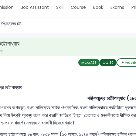
ission
Job Assistant
Skill
Course
Book
Exams
Pr
বঙ্কিমচন্দ্র চট...
ট্টোপাধ্যায়
ংলা -
MCQ:
123
CQ:
30
Practi
বঙ্কিমচন্দ্র চট্টোপাধ্যায়
গরণের অগ্রদূত, বাংলা সাহিত্যের সার্থক ঔপন্যাসিক, বাংলা সাহিত্যধারার প্রতিষ্ঠাতা পুরুষদের 
ষয় নিয়ে উৎকৃষ্ট প্রবন্ধ রচনা করে বাঙালি জাতিকে চিন্তা-চেতনায় ও মননশীলতায় দীক্ষিত ক
াশ্চাত্য ভাবাদর্শের সমন্বয় সাধনকারী হিসেবে খ্যাত।
মচন্দ্র চট্টোপাধ্যায় ২৬ জুন, ১৮৩৮ সালে (১৩ আষাঢ়, ১২৪৫ বঙ্গাব্দ) পশ্চিমবঙ্গের চব্বিশ পর