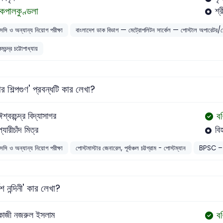
কপালকুণ্ডলা
শ্
সসি ও অন্যান্য নিয়োগ পরীক্ষা
বাংলাদেশ ডাক বিভাগ — মেট্রোপলিটন সার্কেল — পোস্টাল অপারেটর
িমচন্দ্র চট্টোপাধ্যায়
ার শিল্পগুণ' প্রবন্ধটি কার লেখা?
বঙ
ঈশ্বরচন্দ্র বিদ্যাসাগর
প্যারীচাঁদ মিত্র
বিহ
সসি ও অন্যান্য নিয়োগ পরীক্ষা
পোস্টমাস্টার জেনারেল, পূর্বাঞ্চল চট্টগ্রাম - পোস্টম্যান
BPSC – 
গেশ নন্দিনী' কার লেখা?
বঙ
কাজী নজরুল ইসলাম