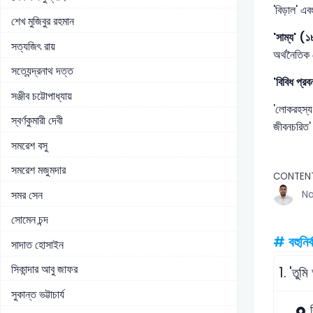
'বিড়াল' এব
শেখ মুজিবুর রহমান
'সাম্য' (
সত্যজিৎ রায়
অর্থনৈতিক 
সত্যেন্দ্রনাথ দত্ত
'বিবিধ প্রবন
সঞ্জীব চট্টোপাধ্যায়
'লোকরহস্য'
স্বর্ণকুমারী দেবী
জীবনচরিত' 
সমরেশ বসু
সমরেশ মজুমদার
CONTEN
সমর সেন
Na
সোমেন চন্দ
# বহুনির্
সাদাত হোসাইন
সিকান্দার আবু জাফর
1.
'তুম
সুকান্ত ভট্টাচার্য