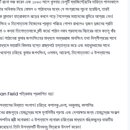
সটি রচনা শুরু করেন এবং ১৮৬৩ সালে খুলনার ডেপুটি ম্যাজিস্ট্রেটের দায়িত্ব পালনকালে
যার অধিকার নিয়ে মোঘল ও পাঠানদের মধ্যে যে সংগ্রামের সূচনা হয়েছিল, তারই
কে মান্দারণ যাত্রাকালে ঝড়ের কবলে পড়ে শৈলেশ্বর মহাদেবের মন্দিরে আশ্রয় নেন।
য়। জগৎসিংহ ও তিলোত্তমা নিজেদের প্রকৃত পরিচয় গোপন রাখলেও দুজন দুজনের প্রতি
িমলা ও কন্যা তিলোত্তমাকে বন্দী করে। পাঠান নবাব প্রহসনের বিচারের নামে কতলু খাঁর
নেয়। পাঠানেরা কুমার জগৎসিংহের মাধ্যমে অম্বররাজ মানসিংহ তথা দিল্লীশ্বরের সাথে
মাধ্যমে মহারানি বিমলার হস্তে রাজ্যপাঠ হস্তান্তর করে এবং মহাধুমধামের সাথে
 উল্লেখযোগ্য চরিত্র: কুমার জগৎসিংহ, ওসমান, আয়েশা, তিলোত্তমা। এ উপন্যাসের
dian Field পত্রিকায় প্রকাশিত হয়।
পন্যাসের বিখ্যাত সংলাপ। চরিত্র: কপালকুণ্ডলা, নবকুমার, কাপালির
রাজপুত্র হেমচন্দ্রের সঙ্গে মৃণালিনীর প্রণয় এবং দেশরক্ষার জন্য হেমচন্দ্রের সংকল্প
ুপতির স্ত্রী মনোরমা। এ উপন্যাসে মনোরম চরিত্রের মাধ্যমে বঙ্কিমচন্দ্র ভারতীয়
করেছেন। তিনি উপন্যাসটি দীনবন্ধু মিত্রকে উৎসর্গ করেন।