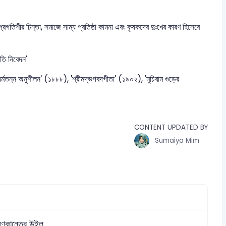
্রগতিশীর চিন্তা, সমাজে সাম্য প্রতিষ্ঠা কামনা এবং কৃষকদের দুঃখের কারণ হিসেবে
রতি নিবেদন'
র্মতন্ন অনুশীলন' (১৮৮৮), 'শ্রীমদ্ভগবদগীতা' (১৯০২), 'মুচিরাম গুড়ের
CONTENT UPDATED BY
Sumaiya Mim
ষ্ণকান্তের উইল