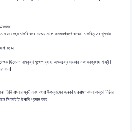
নি একজন।
 হিসেবে ৩৩ বছর চাকরি করে ১৮৯১ সালে অবসরগ্রহণ করেন। চাকরিসূত্রে খুলনায়
িয়োগ করেন।
খক ছিলেন- রামকৃষ্ণ মুখোপাধ্যায়, অক্ষয়চন্দ্র সরকার এবং হরপ্রসাদ শাস্ত্রী।
রা যান।
রেন। তিনি বাংলার স্কট এবং বাংলা উপন্যাসের জনক। ছদ্মনাম-কমলাকান্ত। নিষ্ঠার
 সালে সি.আই.ই উপাধি প্রদান করে।