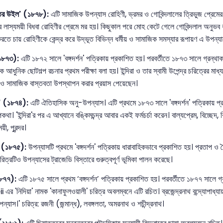
্তের উইল' (১৮৭৮):
এটি সামাজিক উপন্যাস রোহিণী, ভ্রমর ও গোবিন্দলালের ত্রিভুজ প্রেমের চ
ে লাস্যময়ী বিধবা রোহিণীর প্রেমে মর হয়। কিছুকাল পরে মোহ কেটে গেলে গোবিন্দলাল অনুভব ক
রতে চায় রোহিণীকে কেন্দ্র করে উদ্ভূত বিভিন্ন ধর্মীয় ও সামাজিক সমস্যার রূপায়ণ এ উপন্যাসের 
 (১৮৭৩):
এটি ১৮৭২ সালে 'বঙ্গদর্শন' পত্রিকায় প্রকাশিত হয়। পরবর্তীতে ১৮৭৩ সালে গ্রন্থ
ে আধুনিক ছোটগল্প রচনার প্রথম পরীক্ষা বলা হয়। ইন্দিরা ও তার স্বামী উপেন্দ্র চরিত্রের মা
 ও সামাজিক বাস্তবতা উপস্থাপন করার প্রয়াস পেয়েছেন।
রীয়' (১৮৭৪):
এটি ঐতিহাসিক অনু-উপন্যাস। এটি প্রথমে ১৮৭৩ সালে 'বঙ্গদর্শন' পত্রিকায় 
া। 'ইন্দিরা'র পর এ আখ্যানে বঙ্কিমচন্দ্র আবার একই ফর্মচর্চা করেন। বাল্যপ্রেম, বিচ্ছেদ, 
ময়ী, পুরন্দর।
র' (১৮৭৫):
উপন্যাসটি প্রথমে 'বঙ্গদর্শন' পত্রিকায় ধারাবাহিকভাবে প্রকাশিত হয়। প্রতাপ ও
চরিত্রটিও উপন্যাসের ট্রাজেডি বিস্তারে গুরুত্বপূর্ণ ভূমিকা পালন করেছে।
১৮৭৭):
এটি ১৮৭৫ সালে প্রথম ‘বঙ্গদর্শন’ পত্রিকায় প্রকাশিত হয়। পরবর্তীতে ১৮৭৭ সা
 'নিদিয়া' নামক 'কানাফুলওয়ালী' চরিত্র অবলম্বনে এটি রচিত। ব্রজেন্দ্রনাথ বন্দ্যোপাধ্যা
ন্যাস।' চরিত্র: রজনী (জন্মান্ধ), লবঙ্গলতা, অমরনাথ ও শচীন্দ্রনাথ।