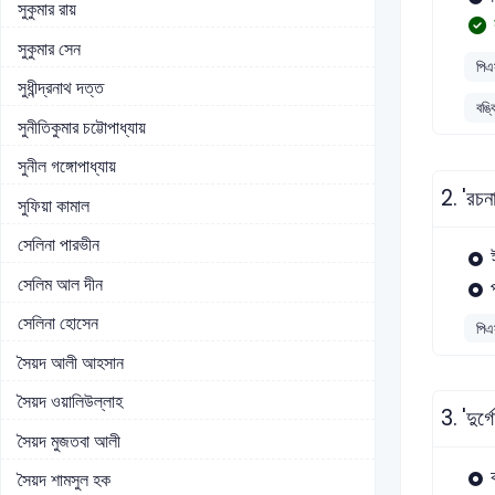
সুকুমার রায়
সুকুমার সেন
পিএ
সুধীন্দ্রনাথ দত্ত
বঙ্ক
সুনীতিকুমার চট্টোপাধ্যায়
সুনীল গঙ্গোপাধ্যায়
2.
'রচন
সুফিয়া কামাল
সেলিনা পারভীন
সেলিম আল দীন
সেলিনা হোসেন
পিএ
সৈয়দ আলী আহসান
সৈয়দ ওয়ালিউল্লাহ
3.
'দুর্
সৈয়দ মুজতবা আলী
সৈয়দ শামসুল হক