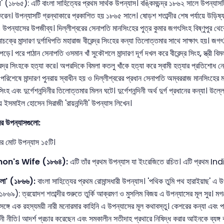
্দিনী' (১৮৬৫): এটি বাংলা সাহিত্যের প্রথম সার্থক উপন্যাস। বঙ্কিমচন্দ্র ১৮৬২ সালে উপন্যা
রেন। উপন্যাসটি গ্রন্থাকারে প্রকাশিত হয় ১৮৬৫ সালে। ষোড়শ শতাব্দীর শেষ পর্যায়ে উড়িষ্
 উপন্যাসের উপজীব্য। দিল্লীশ্বরের সেনাপতি মানসিংহের পুত্র কুমার জগৎসিংহ বিষ্ণুপুর থে
াচক্রে মান্দারণ দুর্গাধিপতি মহারাজ বীরেন্দ্র সিংহের কন্যা তিলোত্তমার সাথে সাক্ষাৎ হ
পড়ে। পরে পাঠান সেনাপতি ওসমান খাঁ সুকৌশলে মান্দারণ দূর্গ দখল করে বীরেন্দ্র সিংহ, স্ত্রী ব
রেন্দ্র সিংহকে হত্যা করে। অপরদিকে বিমলা কতলু খাঁকে হত্যা করে স্বামী হত্যার প্রতিশোধ 
 পরিশেষে মান্দারণ পুনরায় স্বাধীন হয় ও দিল্লীশ্বরের প্রধান সেনাপতি অম্বররাজ মানসিংহের 
িংহ এবং দুর্গেশনন্দিনীর তিলোত্তমার মিলন ঘটে। দুর্গেশনন্দিনী অর্থ দুর্গ প্রধানের কন্যা।
ায় ইসমাইল হোসেন সিরাজী 'রায়নন্দিনী' উপন্যাস লিখেন।
রের উপন্যাসগুলো:
্রের মোট উপন্যাস ১৫টি।
on's Wife (১৮৬৪):
এটি তাঁর প্রথম উপন্যাস যা ইংরেজিতে রচিত। এটি প্রথম In
ডলা' (১৮৬৬):
বাংলা সাহিত্যের প্রথম রোমান্সধারী উপন্যাস। 'পথিক তুমি পথ হারাইয়াছ' এ উ
(১৮৬৯): ত্রয়োদশ শতাব্দীর শুরুতে তুর্কি আক্রমণ ও মুসলিম বিজয় এ উপন্যাসের মূল সুর। মগধের 
র সঙ্গে এক রহস্যময়ী নারী মনোরমার কাহিনি এ উপন্যাসের মূল কথাবস্তু। কেশরের কন্যা এবং পশ
নী নীতি। আদর্শ প্রচার করেছেন এবং সমকালীন সতীদাহ প্রথারে নিষিদ্ধ করার আইনকে ব্যঙ্গ 