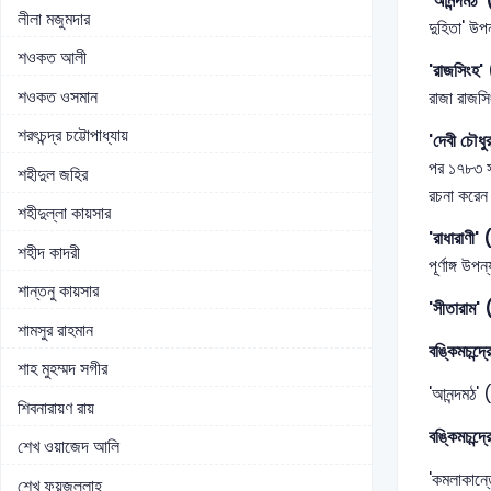
'আনন্দমঠ'
লীলা মজুমদার
দুহিতা' উপ
শওকত আলী
'রাজসিংহ'
শওকত ওসমান
রাজা রাজসি
শরৎচন্দ্র চট্টোপাধ্যায়
'দেবী চৌধু
পর ১৭৮৩ সা
শহীদুল জহির
রচনা করেন 
শহীদুল্লা কায়সার
'রাধারাণী
শহীদ কাদরী
পূর্ণাঙ্গ উ
শান্তনু কায়সার
'সীতারাম'
শামসুর রাহমান
বঙ্কিমচন্দ্
শাহ মুহম্মদ সগীর
'আনন্দমঠ' 
শিবনারায়ণ রায়
বঙ্কিমচন্দ্
শেখ ওয়াজেদ আলি
'কমলাকান্
শেখ ফয়জুল্লাহ