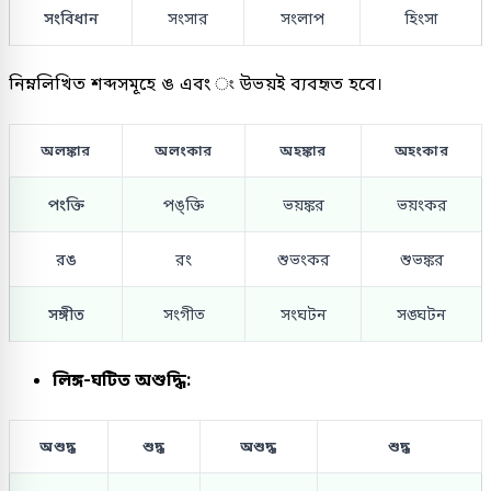
সংবিধান
সংসার
সংলাপ
হিংসা
নিম্নলিখিত শব্দসমূহে ঙ এবং ং উভয়ই ব্যবহৃত হবে।
অলঙ্কার
অলংকার
অহঙ্কার
অহংকার
পংক্তি
পঙ্ক্তি
ভয়ঙ্কর
ভয়ংকর
রঙ
রং
শুভংকর
শুভঙ্কর
সঙ্গীত
সংগীত
সংঘটন
সঙ্ঘটন
লিঙ্গ-ঘটিত অশুদ্ধি:
অশুদ্ধ
শুদ্ধ
অশুদ্ধ
শুদ্ধ