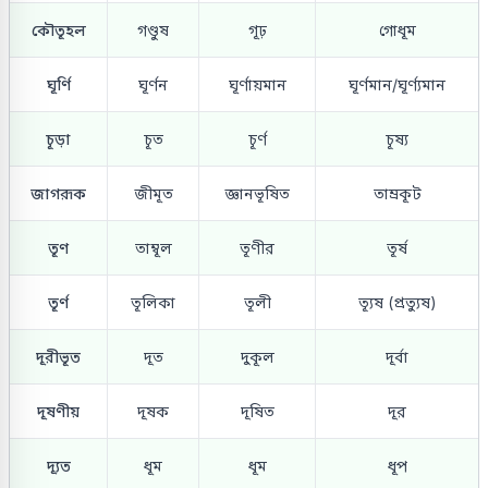
কৌতূহল
গণ্ডুষ
গূঢ়
গোধূম
ঘূর্ণি
ঘূর্ণন
ঘূর্ণায়মান
ঘূর্ণমান/ঘূর্ণ্যমান
চূড়া
চূত
চূর্ণ
চূষ্য
জাগরূক
জীমূত
জ্ঞানভূষিত
তাম্রকূট
তূণ
তাম্বূল
তূণীর
তূর্ষ
তূর্ণ
তূলিকা
তূলী
ত্যূষ (প্রত্যুষ)
দূরীভূত
দূত
দুকূল
দূর্বা
দূষণীয়
দূষক
দূষিত
দূর
দ্যূত
ধূম
ধূম
ধূপ