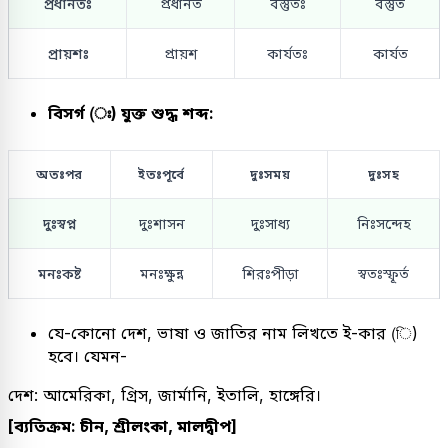
প্রধানতঃ
প্রধানত
বস্তুতঃ
বস্তুত
প্রায়শঃ
প্রায়শ
কার্যতঃ
কার্যত
বিসর্গ (ঃ) যুক্ত শুদ্ধ শব্দ:
অতঃপর
ইতঃপূর্বে
দুঃসময়
দুঃসহ
দুঃস্বপ্ন
দুঃশাসন
দুঃসাধ্য
নিঃসন্দেহ
মনঃকষ্ট
মনঃক্ষুন্ন
শিরঃপীড়া
স্বতঃস্ফূর্ত
যে-কোনো দেশ, ভাষা ও জাতির নাম লিখতে ই-কার (ি)
হবে। যেমন-
দেশ: আমেরিকা, গ্রিস, জার্মানি, ইতালি, হাঙ্গেরি।
[ব্যতিক্রম: চীন, শ্রীলংকা, মালদ্বীপ]