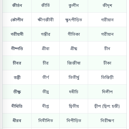
কীর্তন
কীর্তি
কুলীন
কীদৃশ
কৌপীন
ক্ষীণজীবী
ক্ষুৎপীড়িত
গরীয়ান
গরীয়সী
গম্ভীর
গীতিকা
গরীয়ান
গীষ্পতি
গ্রীবা
গ্রীষ্ম
চীন
চীবর
চীর
জিজীষা
টীকা
তন্ত্রী
তীর্ণ
তিতীর্ষু
তিস্তিড়ী
তীক্ষ্ণ
তীব্র
দধীচি
দিলীপ
দীধিতি
দীপ্ত
দ্বিতীয়
দ্বীপ (দ্বিপ: হস্তী)
ধীরব
নিমীলিত
নিপীড়িত
নিরীক্ষণ