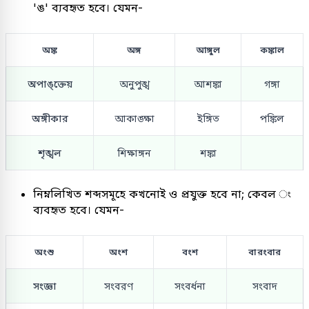
'ঙ' ব্যবহৃত হবে। যেমন-
অঙ্ক
অঙ্গ
আঙ্গুল
কঙ্কাল
অপাঙ্ক্তেয়
অনুপুঙ্খ
আশঙ্কা
গঙ্গা
অঙ্গীকার
আকাঙ্ক্ষা
ইঙ্গিত
পঙ্কিল
শৃঙ্খল
শিক্ষাঙ্গন
শঙ্কা
নিম্নলিখিত শব্দসমূহে কখনোই ও প্রযুক্ত হবে না; কেবল ং
ব্যবহৃত হবে। যেমন-
অংশু
অংশ
বংশ
বারংবার
সংজ্ঞা
সংবরণ
সংবর্ধনা
সংবাদ