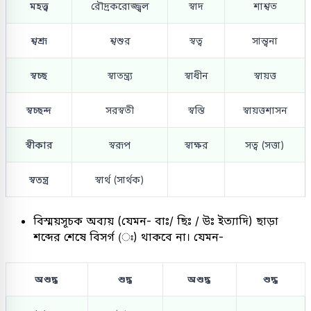
মহত্ত্ব
রৌদ্রকরোজ্জ্বল
স্বাদ
শাশ্বত
শ্বশ্রূ
শ্বশুর
স্বত্ব
সান্ত্বনা
স্বচ্ছ
স্বাতন্ত্র্য
স্বাধীন
স্বায়ত্ত
স্বচ্ছন্দ
সরস্বতী
স্বস্তি
স্বায়ত্তশাসন
স্বীকার
স্বরূপ
স্বাক্ষর
সত্ব (সত্তা)
স্বতন্ত্র
স্বার্থ (সার্থক)
বিস্ময়সূচক অব্যয় (যেমন- বাঃ/ ছিঃ / উঃ ইত্যাদি) ছাড়া
শব্দের শেষে বিসর্গ (ঃ) থাকবে না। যেমন-
অশুদ্ধ
শুদ্ধ
অশুদ্ধ
শুদ্ধ