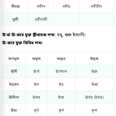
সীমন্ত
সমীপ
সমীহ
সমীচীন
সুশ্রী
হরীতকী
ঊ বা ঊ-কার যুক্ত স্ত্রীবাচক শব্দ:
বধূ, শ্বশ্রু ইত্যাদি।
ঊ-কার যুক্ত বিবিধ শব্দ:
অনসূয়া
অসূয়া
আহূত
উলূক
ঊর্মি
ঊর্ণা
ঊর্ণনাভ
ঊরু
উদূখল
ঊন
ঊঢ়
ঊর্ধ্ব
ঊর্মিলা
ঊষর
ঊষা
ঊর্বর (উর্বর)
ঊহ্য
কূট
কূর্ম
কূল