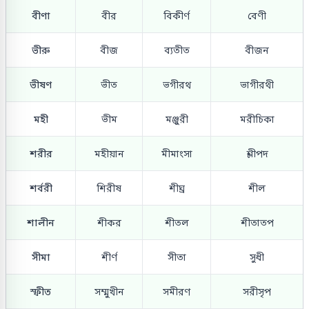
বীণা
বীর
বিকীর্ণ
বেণী
ভীরু
বীজ
ব্যতীত
বীজন
ভীষণ
ভীত
ভগীরথ
ভাগীরথী
মহী
ভীম
মঞ্জুরী
মরীচিকা
শরীর
মহীয়ান
মীমাংসা
শ্লীপদ
শর্বরী
শিরীষ
শীঘ্র
শীল
শালীন
শীকর
শীতল
শীতাতপ
সীমা
শীর্ণ
সীতা
সুধী
স্ফীত
সম্মুখীন
সমীরণ
সরীসৃপ