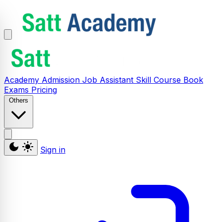
Academy
Admission
Job Assistant
Skill
Course
Book
Exams
Pricing
Others
Sign in