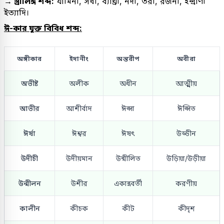
→ স্ত্রীলিঙ্গ শব্দ:
যামিনী, সখী, ব্যাঘ্রী, নদী, তরী, রজনী, ইন্দ্রাণী
ইত্যাদি।
ঈ-কার যুক্ত বিবিধ শব্দ:
অঙ্গীকার
ইদানীং
অন্তরীপ
অবীরা
অভীষ্ট
অলীক
অধীন
আত্মীয়
আভীর
আশীর্বাদ
ঈপ্সা
ঈপ্সিত
ঈর্ষা
ঈশ্বর
ঈষৎ
উড্ডীন
উদীচী
উদীয়মান
উন্মীলিত
উড়িয়া/উড়ীয়া
উন্মীলন
উশীর
একান্নবর্তী
করণীয়
কালীন
কীচক
কীট
কীদৃশ