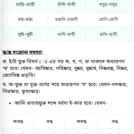
বাড়ি-বাড়ী
বাঁশি-বাঁশী
মসুর-মসূর
মর্ত-মর্ত্য
রজনি-রজনী
শ্রেণি-শ্রেণী
সূচি-সূচী
স্বামি-স্বামী
হাতি-হাতী
স্ক/ষ্ক সংক্রান্ত সমস্যা:
ক. ই/উ যুক্ত বিসর্গ (ঃ) এর পর ক, খ, প, ফ থাকলে সাধারণত
'ষ' হবে। যেমন- আবিষ্কার, পরিষ্কার, দুষ্কর, দুষ্কার্য, নিষ্কলঙ্ক, নিষ্কর,
জ্যোতিষ্ক প্রভৃতি।
খ. অ-যুক্ত বা মুক্ত বর্ণের পরে সাধারণত 'স' হবে। যেমন-নমস্কার,
তিরস্কার, কুসংস্কার।
আলি প্রত্যয়যুক্ত শব্দে সর্বদা ই-কার হবে। যেমন-
অশুদ্ধ
শুদ্ধ
অশুদ্ধ
শুদ্ধ