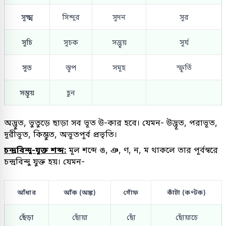
সূক্ষ্ম
সিন্দূর
সূদন
সূর
সূচি
সূচক
সদ্ভূয়
সূর্য
সূত
স্তূপ
সমূহ
স্ফূর্তি
সম্ভূয়
হূন
অদ্ভুত, ভুতুড়ে ছাড়া সব ভূত উ-কার হবে। যেমন- উদ্ভূত, পরাভূত,
দূরীভূত, কিম্ভুত, অভূতপূর্ব প্রভৃতি।
চন্দ্রবিন্দু-যুক্ত শব্দ:
মূল শব্দে ঙ, ঞ, ণ, ন, ম থাকলে তার পূর্বস্বরে
চন্দ্রবিন্দু যুক্ত হয়। যেমন-
আঁধার
আঁক (অঙ্ক)
গোঁফ
কাঁটা (কণ্টক)
ছেঁড়া
ছোঁয়া
ছোঁ
ছোঁয়াচে