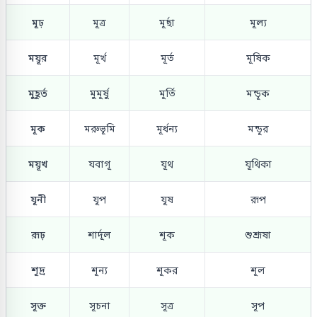
মূঢ়
মূত্র
মূর্ছা
মূল্য
ময়ূর
মূর্খ
মূর্ত
মূষিক
মুহূর্ত
মুমূর্ষু
মূর্তি
মন্ডূক
মূক
মরুভূমি
মূর্ধন্য
মন্ডূর
ময়ূখ
যবাগূ
যূথ
যূথিকা
যূনী
যূপ
যূষ
রূপ
রূঢ়
শার্দূল
শূক
শুশ্রূষা
শূদ্র
শূন্য
শূকর
শূল
সূক্ত
সূচনা
সূত্র
সূপ