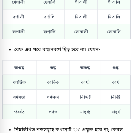
খেয়ালী
খেয়ালি
গীতালী
গীতালি
বর্ণালী
বর্ণালি
মিতালী
মিতালি
রূপালী
রূপালি
সোনালী
সোনালি
রেফ এর পরে ব্যঞ্জনবর্ণে দ্বিত্ব হবে না। যেমন-
অশুদ্ধ
শুদ্ধ
অশুদ্ধ
শুদ্ধ
কার্ত্তিক
কার্তিক
কার্য্য
কার্য
ধর্মসভা
ধর্মসভা
নিদ্দিষ্ট
নির্দিষ্ট
পর্ব্বত
পর্বত
মাধুর্য্য
মাধুর্য
নিম্নলিখিত শব্দসমূহে কখনোই 'ং' প্রযুক্ত হবে না; কেবল