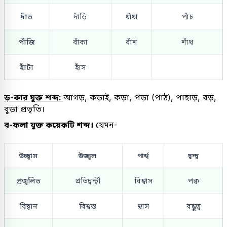
দাঁত
দাঁড়ি
ধাঁধা
পাঁচ
পাঁজি
বাঁকা
বাঁশ
শাঁখ
হাঁটা
হাঁস
ড়-কার যুক্ত শব্দ:
আগড়, কড়াই, কড়া, পড়া (পাঠ), পাহাড়, বড়,
বুড়া প্রভৃতি।
ব-ফলা যুক্ত কয়েকটি শব্দ।
যেমন-
উচ্ছ্বাস
উজ্জ্বল
পার্শ্ব
দ্বন্দ্ব
প্রজ্বলিত
প্রতিদ্বন্দ্বী
বিশ্বাস
পক্ব
বিদ্বান
বিশ্বস্ত
শ্বাস
বন্ধুত্ব