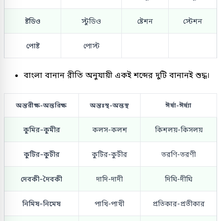
ষ্টডিও
স্টুডিও
ষ্টেশন
স্টেশন
পোষ্ট
পোস্ট
বাংলা বানান রীতি অনুযায়ী একই শব্দের দুটি বানানই শুদ্ধ।
অন্তরীক্ষ-অন্তরিক্ষ
অন্তঃস্থ-অন্তস্থ
ঈর্ষা-ঈর্ষ্যা
কুমির-কুমীর
কলস-কলশ
কিশলয়-কিসলয়
কুটির-কুটীর
কুটির-কুটীর
তরণি-তরণী
দেবকী-দৈবকী
দাদি-দাদী
দিঘি-দীঘি
নিমিষ-নিমেষ
পাখি-পাখী
প্রতিকার-প্রতীকার