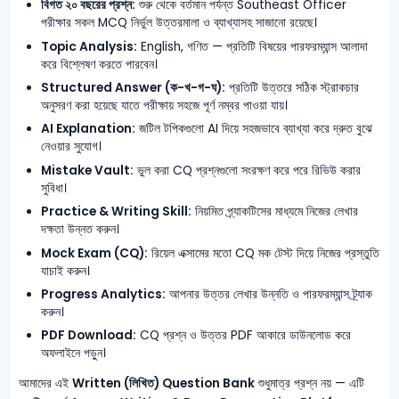
বিগত ২০ বছরের প্রশ্ন:
শুরু থেকে বর্তমান পর্যন্ত Southeast Officer
পরীক্ষার সকল MCQ নির্ভুল উত্তরমালা ও ব্যাখ্যাসহ সাজানো রয়েছে।
Topic Analysis:
English, গণিত — প্রতিটি বিষয়ের পারফরম্যান্স আলাদা
করে বিশ্লেষণ করতে পারবেন।
Structured Answer (ক-খ-গ-ঘ):
প্রতিটি উত্তরে সঠিক স্ট্রাকচার
অনুসরণ করা হয়েছে যাতে পরীক্ষায় সহজে পূর্ণ নম্বর পাওয়া যায়।
AI Explanation:
জটিল টপিকগুলো AI দিয়ে সহজভাবে ব্যাখ্যা করে দ্রুত বুঝে
নেওয়ার সুযোগ।
Mistake Vault:
ভুল করা CQ প্রশ্নগুলো সংরক্ষণ করে পরে রিভিউ করার
সুবিধা।
Practice & Writing Skill:
নিয়মিত প্র্যাকটিসের মাধ্যমে নিজের লেখার
দক্ষতা উন্নত করুন।
Mock Exam (CQ):
রিয়েল এক্সামের মতো CQ মক টেস্ট দিয়ে নিজের প্রস্তুতি
যাচাই করুন।
Progress Analytics:
আপনার উত্তর লেখার উন্নতি ও পারফরম্যান্স ট্র্যাক
করুন।
PDF Download:
CQ প্রশ্ন ও উত্তর PDF আকারে ডাউনলোড করে
অফলাইনে পড়ুন।
আমাদের এই
Written (লিখিত) Question Bank
শুধুমাত্র প্রশ্ন নয় — এটি