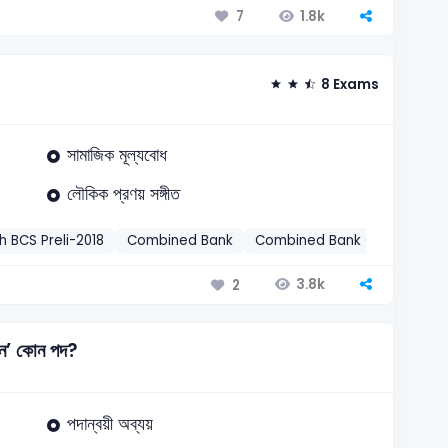
1.8k
7
8 Exams
সামাজিক মূল্যবোধ
লৌকিক প্রণয় সঙ্গীত
h BCS Preli-2018
Combined Bank
Combined Bank Officer-202
3.8k
2
েন’ কোন পদ?
পদান্বয়ী অব্যয়