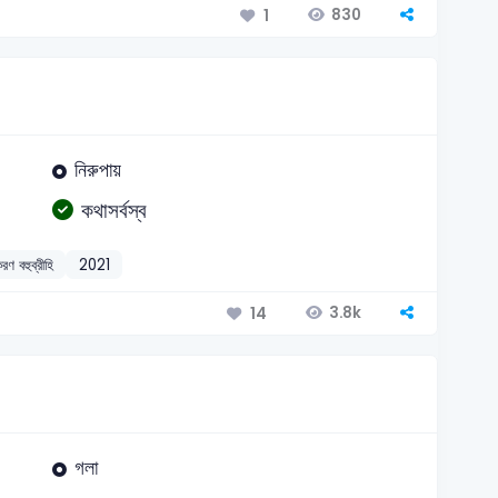
830
1
নিরুপায়
কথাসর্বস্ব
করণ বহুব্রীহি
2021
3.8k
14
গলা