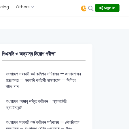
icing
Others
Sign In
পিএসসি ও অন্যান্য নিয়োগ পরীক্ষা
বাংলাদেশ সরকারী কর্ম কমিশন সচিবালয় — জনপ্রশাসন
মন্ত্রণালয় — সরকারি কর্মচারী হাসপাতাল — সিনিয়র
স্টাফ নার্স
বাংলাদেশ পরমাণু শক্তি কমিশন - ল্যাবরেটরি
অ্যাটেনডেন্ট
বাংলাদেশ সরকারী কর্ম কমিশন সচিবালয় — নৌপরিবহন
মন্ত্রণালয় — বাংলাদেশ মেরিন একাডেমি — উপ-