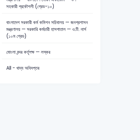
সহকারী প্রকৌশলী (গ্রেড-১০)
সাধারণ জ্ঞান: 12
সাধারণ বিজ্ঞান: 2
বাংলাদেশ সরকারী কর্ম কমিশন সচিবালয় — জনপ্রশাসন
মন্ত্রণালয় — সরকারি কর্মচারী হাসপাতাল — ও.টি. নার্স
(১০ম গ্রেড)
মোংলা বন্দর কর্তৃপক্ষ — লস্কর
All - খাদ্য অধিদপ্তর
ant-2022
KB
Karmasangsthan Officer-2023
বাংলা
যৌগিক ক্রিয়