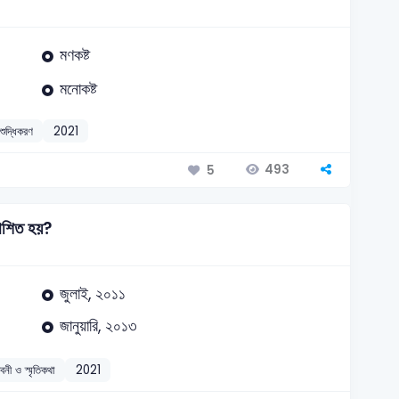
মণকষ্ট
মনোকষ্ট
শুদ্ধিকরণ
2021
493
5
রকাশিত হয়?
জুলাই, ২০১১
জানুয়ারি, ২০১৩
বনী ও স্মৃতিকথা
2021