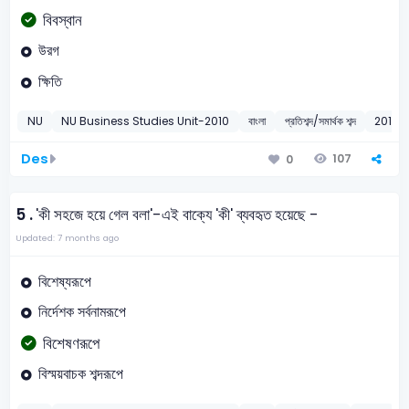
বিবস্বান
উরগ
ক্ষিতি
NU
NU Business Studies Unit-2010
বাংলা
প্রতিশব্দ/সমার্থক শব্দ
2010
Des
107
0
5 .
'কী সহজে হয়ে গেল বলা'-এই বাক্যে 'কী' ব্যবহৃত হয়েছে -
Updated: 7 months ago
বিশেষ্যরূপে
নির্দেশক সর্বনামরূপে
বিশেষণরূপে
বিস্ময়বাচক শব্দরূপে