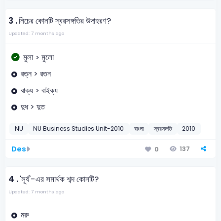
3 .
নিচের কোনটি স্বরসঙ্গতির উদাহরণ?
Updated: 7 months ago
মুলা > মুলো
রত্ন > রতন
বাক্য > বাইক্য
দুধ > দুত
NU
NU Business Studies Unit-2010
বাংলা
স্বরসঙ্গতি
2010
Des
137
0
4 .
'সূর্য'-এর সমার্থক শব্দ কোনটি?
Updated: 7 months ago
মরু