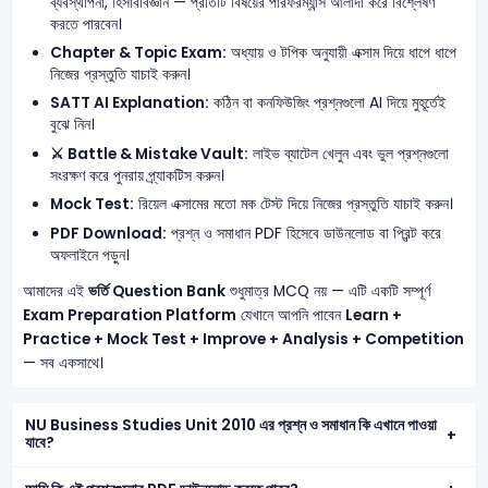
ব্যবস্থাপনা, হিসাববিজ্ঞান — প্রতিটি বিষয়ের পারফরম্যান্স আলাদা করে বিশ্লেষণ
করতে পারবেন।
Chapter & Topic Exam:
অধ্যায় ও টপিক অনুযায়ী এক্সাম দিয়ে ধাপে ধাপে
নিজের প্রস্তুতি যাচাই করুন।
SATT AI Explanation:
কঠিন বা কনফিউজিং প্রশ্নগুলো AI দিয়ে মুহূর্তেই
বুঝে নিন।
⚔️ Battle & Mistake Vault:
লাইভ ব্যাটেল খেলুন এবং ভুল প্রশ্নগুলো
সংরক্ষণ করে পুনরায় প্র্যাকটিস করুন।
Mock Test:
রিয়েল এক্সামের মতো মক টেস্ট দিয়ে নিজের প্রস্তুতি যাচাই করুন।
PDF Download:
প্রশ্ন ও সমাধান PDF হিসেবে ডাউনলোড বা প্রিন্ট করে
অফলাইনে পড়ুন।
আমাদের এই
ভর্তি Question Bank
শুধুমাত্র MCQ নয় — এটি একটি সম্পূর্ণ
Exam Preparation Platform
যেখানে আপনি পাবেন
Learn +
Practice + Mock Test + Improve + Analysis + Competition
— সব একসাথে।
NU Business Studies Unit 2010 এর প্রশ্ন ও সমাধান কি এখানে পাওয়া
যাবে?