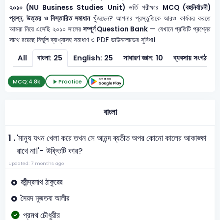
২০১০ (NU Business Studies Unit)
ভর্তি পরীক্ষার
MCQ (বহুনির্বাচনী)
প্রশ্ন, উত্তর ও বিস্তারিত সমাধান
খুঁজছেন? আপনার প্রস্তুতিকে আরও কার্যকর করতে
আমরা নিয়ে এসেছি ২০১০ সালের
সম্পূর্ণ Question Bank
— যেখানে প্রতিটি প্রশ্নের
সাথে রয়েছে নির্ভুল ব্যাখ্যাসহ সমাধাণ ও PDF ডাউনলোডের সুবিধা।
All
বাংলা: 25
English: 25
সাধারণ জ্ঞান: 10
ব্যবসায় সংগঠন ও ব
MCQ:
4.8k
Practice
বাংলা
1 .
'মানুষ যখন খেলা করে তখন সে আনন্দ ব্যতীত অপর কোনো কালের আকাঙ্ক্ষা
রাখে না।'- উক্তিটি কার?
Updated: 7 months ago
রবীন্দ্রনাথ ঠাকুরের
সৈয়দ মুজতবা আলীর
প্রমথ চৌধুরীর