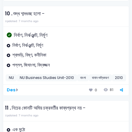
10 .
শুদ্ধ শব্দগুচ্ছ হলো -
Updated: 7 months ago
নির্বাণ, নির্ঝঞ্ঝাট, নির্মূণ
নির্বাণ, নির্ঝঞ্ঝাট, নির্মূণ
শ্বাশুড়ি, বিষ্ণ, কনীনিকা
পল্লল, জিঘাংসা, বিদ্বজ্জন
NU
NU Business Studies Unit-2010
বাংলা
বানান শুদ্ধিকরণ
2010
Des
81
0
11 .
নিচের কোনটি অমিয় চক্রবর্তীর কাব্যগ্রন্থ নয় -
Updated: 7 months ago
এক মুঠো