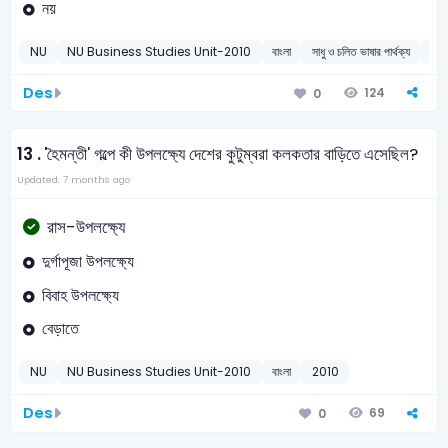
নয়
NU
NU Business Studies Unit-2010
বাংলা
সাধু ও চলিত ভাষার পার্থক্য
20
Des
124
0
13 .
'হৈমন্তী' গল্পে কী উপলক্ষ্যে দেশের কুটুম্বরা কলকতার বাড়িতে এসেছিল?
Updated: 7 months ago
রাস-উপলক্ষ্যে
দুর্গাপূজা উপলক্ষ্যে
বিবাহ উপলক্ষ্যে
বেড়াতে
NU
NU Business Studies Unit-2010
বাংলা
2010
Des
69
0