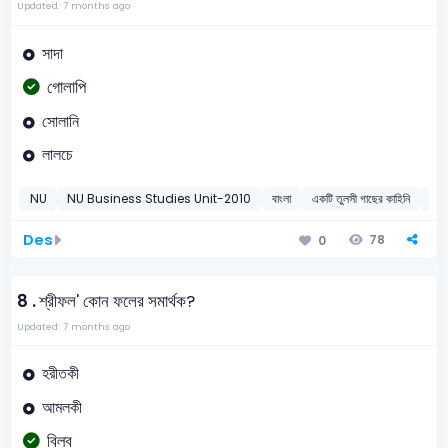
Updated: 7 months ago
সাদা
গোলাপি
সোলানি
লালচে
NU
NU Business Studies Unit-2010
বাংলা
একটি তুলসী গাছের কাহিনি
20
Des
78
0
8 .
শ্রীফল' কোন ফলের সমার্থক?
Updated: 7 months ago
হরীতকী
আমলকী
বিল্ব