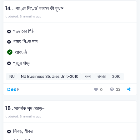
14 .
'গাণ্ডে পিণ্ডে' বলতে কী বুঝ?
Updated: 6 months ago
গণ্ডারের পিঠ
গঙ্গায় পিণ্ড দান
আকণ্ঠ
প্রচুর খাদ্য
NU
NU Business Studies Unit-2010
বাংলা
বাগধারা
2010
Des
22
0
15 .
সমার্থক শব্দ জোড়-
Updated: 6 months ago
শিকড়, শীকর