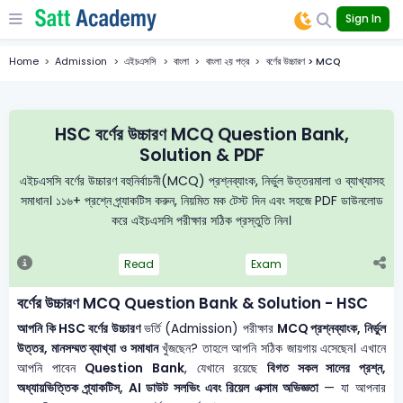
Sign In
Home
Admission
এইচএসসি
বাংলা
বাংলা ২য় পত্র
বর্ণের উচ্চারণ > MCQ
HSC বর্ণের উচ্চারণ MCQ Question Bank,
Solution & PDF
এইচএসসি বর্ণের উচ্চারণ বহুনির্বাচনী(MCQ) প্রশ্নব্যাংক, নির্ভুল উত্তরমালা ও ব্যাখ্যাসহ
সমাধান। ১১৬+ প্রশ্নে প্র্যাকটিস করুন, নিয়মিত মক টেস্ট দিন এবং সহজে PDF ডাউনলোড
করে এইচএসসি পরীক্ষার সঠিক প্রস্তুতি নিন।
Read
Exam
বর্ণের উচ্চারণ MCQ Question Bank & Solution - HSC
আপনি কি HSC বর্ণের উচ্চারণ
ভর্তি (Admission) পরীক্ষার
MCQ প্রশ্নব্যাংক, নির্ভুল
উত্তর, মানসম্মত ব্যাখ্যা ও সমাধান
খুঁজছেন? তাহলে আপনি সঠিক জায়গায় এসেছেন। এখানে
আপনি পাবেন
Question Bank
, যেখানে রয়েছে
বিগত সকল সালের প্রশ্ন,
অধ্যায়ভিত্তিক প্র্যাকটিস, AI ডাউট সলভিং এবং রিয়েল এক্সাম অভিজ্ঞতা
— যা আপনার