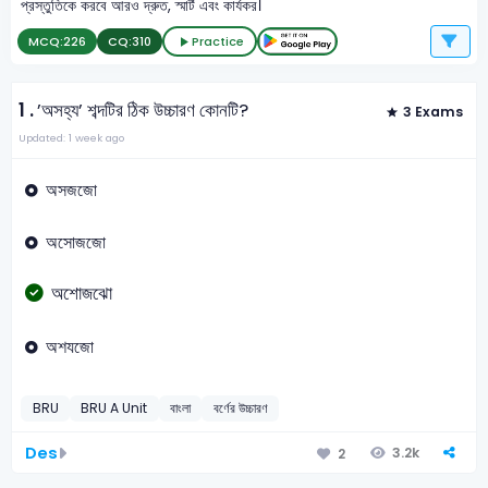
প্রস্তুতিকে করবে আরও দ্রুত, স্মার্ট এবং কার্যকর।
MCQ:
226
CQ:
310
Practice
1 .
’অসহ্য’ শব্দটির ঠিক উচ্চারণ কোনটি?
3 Exams
Updated: 1 week ago
অসজজো
অসোজজো
অশোজঝো
অশযজো
BRU
BRU A Unit
বাংলা
বর্ণের উচ্চারণ
Des
3.2k
2