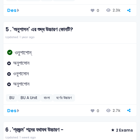
Des
2.3k
0
5 .
'অনুশাসন' এর শুদ্ধ উচ্চারণ কোনটি?
Updated: 1 year ago
ওনুশাশোন্
অনুশাসোন
ওনুশাসোন
অনুশাশোন
BU
BU A Unit
বাংলা
বর্ণের উচ্চারণ
Des
2.7k
0
6 .
'প্রজন্ম' শব্দের যথাযথ উচ্চারণ -
2 Exams
Updated: 1 week ago