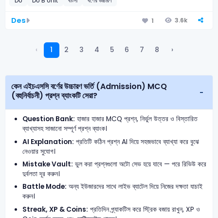
DU
DU B Unit
বাংলা
বর্ণের উচ্চারণ
Des
3.6k
1
‹
1
2
3
4
5
6
7
8
›
কেন এইচএসসি বর্ণের উচ্চারণ ভর্তি (Admission) MCQ
(বহুনির্বাচনী) প্রশ্ন ব্যাংকটি সেরা?
Question Bank:
হাজার হাজার MCQ প্রশ্ন, নির্ভুল উত্তর ও বিস্তারিত
ব্যাখ্যাসহ সাজানো সম্পূর্ণ প্রশ্ন ব্যাংক।
AI Explanation:
প্রতিটি কঠিন প্রশ্ন AI দিয়ে সহজভাবে ব্যাখ্যা করে বুঝে
নেওয়ার সুযোগ।
Mistake Vault:
ভুল করা প্রশ্নগুলো অটো সেভ হয়ে যাবে — পরে রিভিউ করে
দুর্বলতা দূর করুন।
Battle Mode:
অন্য ইউজারদের সাথে লাইভ ব্যাটেল দিয়ে নিজের দক্ষতা যাচাই
করুন।
Streak, XP & Coins:
প্রতিদিন প্র্যাকটিস করে স্ট্রিক বজায় রাখুন, XP ও