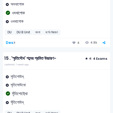
অদধাপোক
ওদধাপোক
ওধধাপোক
DU
DU B Unit
বাংলা
বর্ণের উচ্চারণ
Des
4.8k
4
15 .
'স্মৃতিসৌধ' শব্দের প্রমিত উচ্চারণ-
4 Exams
Updated: 1 week ago
সৃতিশোউধ্
সৃতিসোউধো
সৃঁতিশোউ্ধো
সৃঁতিশোউধ্