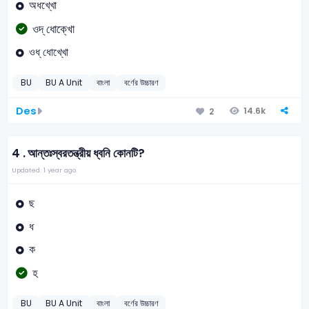
অধখ্খো
ওদ্ ধোক্খো
ওধ্ ধোখ্খো
BU
BU A Unit
বাংলা
বর্ণের উচ্চারণ
Des
14.6k
2
4 .
আন্তঃস্বরতন্ত্রীয় ধ্বনি কোনটি?
Updated: 1 year ago
ছ
ধ
ক
হ
BU
BU A Unit
বাংলা
বর্ণের উচ্চারণ