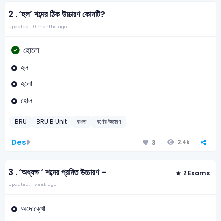
2 .
‘হল’ শব্দের ঠিক উচ্চারণ কোনটি?
Updated: 10 months ago
হোলো
হল
হলো
হোল
BRU
BRU B Unit
বাংলা
বর্ণের উচ্চারণ
Des
2.4k
3
3 .
‘অধ্যক্ষ ‘ শব্দের প্রমিত উচ্চারণ –
2 Exams
Updated: 1 week ago
অদোক্খো