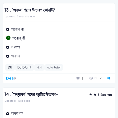
13 .
’অবজ্ঞা’ শব্দের উচ্চারণ কোনটি?
Updated: 9 months ago
অবোগ্ গা
ওবোগ্ গাঁ
ওবগগা
অবগগা
DU
DU D Unit
বাংলা
বর্ণের উচ্চারণ
Des
3.5k
2
14 .
'অধ্যাপক' শব্দের প্রমিত উচ্চারণ-
6 Exams
Updated: 1 week ago
অদধাপক