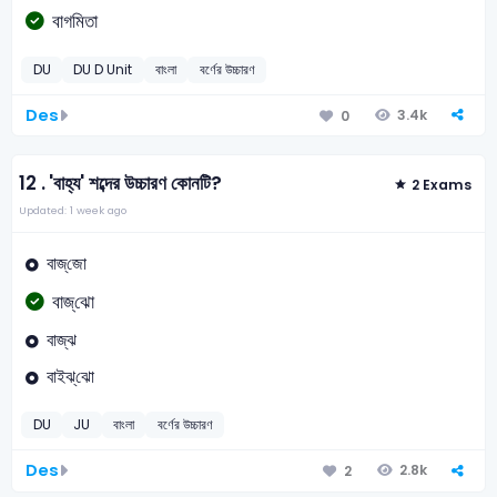
বাগমিতা
DU
DU D Unit
বাংলা
বর্ণের উচ্চারণ
Des
3.4k
0
12 .
'বাহ্য' শব্দের উচ্চারণ কোনটি?
2 Exams
Updated: 1 week ago
বাজ্‌জো
বাজ্‌ঝো
বাজ্‌ঝ
বাইঝ্‌ঝো
DU
JU
বাংলা
বর্ণের উচ্চারণ
Des
2.8k
2