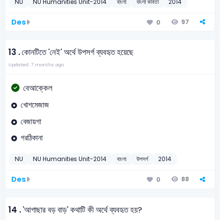
NU
NU Humanities Unit-2014
বাংলা
বাংলা কবিতা
2014
Des
97
0
13 .
কোনটিতে 'নেই' অর্থে উপসর্গ ব্যবহৃত হয়েছে
Updated: 7 months ago
বেআক্কেল
খোশমেজাজ
বেজায়গা
গরঠিকানা
NU
NU Humanities Unit-2014
বাংলা
উপসর্গ
2014
Des
88
0
14 .
'আগাছার বড় বাড়' কথাটি কী অর্থে ব্যবহৃত হয়?