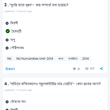
3 .
‘সূর্যের মতো ধ্রুব’- কার সম্পর্কে বলা হয়েছে?
Updated: 7 months ago
বিলাসী
হৈমন্তী
অপু
গৌরীশংকর
NU
NU Humanities Unit-2014
বাংলা
অপরিচিতা
2014
Des
117
0
4 .
'সাহিত্য কস্মিনকালেও স্কুলমাস্টারির ভার নেয়নি।'- কোন রচনার অংশ?
Updated: 7 months ago
যৌবনের গান
বিলাসী