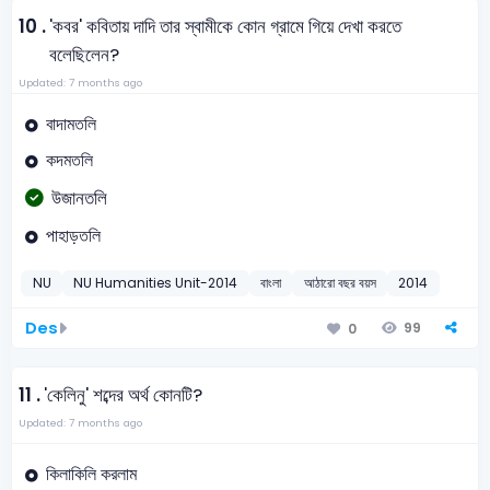
10 .
'কবর' কবিতায় দাদি তার স্বামীকে কোন গ্রামে গিয়ে দেখা করতে
বলেছিলেন?
Updated: 7 months ago
বাদামতলি
কদমতলি
উজানতলি
পাহাড়তলি
NU
NU Humanities Unit-2014
বাংলা
আঠারো বছর বয়স
2014
Des
99
0
11 .
'কেলিনু' শব্দের অর্থ কোনটি?
Updated: 7 months ago
কিলাকিলি করলাম