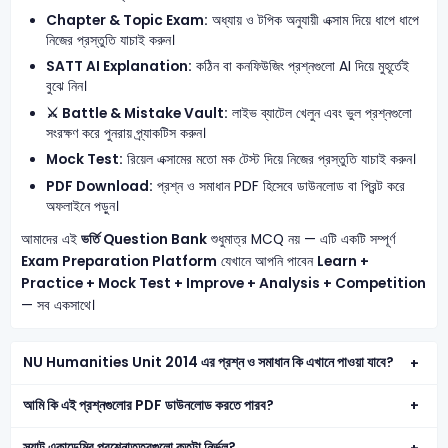
Chapter & Topic Exam:
অধ্যায় ও টপিক অনুযায়ী এক্সাম দিয়ে ধাপে ধাপে
নিজের প্রস্তুতি যাচাই করুন।
SATT AI Explanation:
কঠিন বা কনফিউজিং প্রশ্নগুলো AI দিয়ে মুহূর্তেই
বুঝে নিন।
⚔️ Battle & Mistake Vault:
লাইভ ব্যাটেল খেলুন এবং ভুল প্রশ্নগুলো
সংরক্ষণ করে পুনরায় প্র্যাকটিস করুন।
Mock Test:
রিয়েল এক্সামের মতো মক টেস্ট দিয়ে নিজের প্রস্তুতি যাচাই করুন।
PDF Download:
প্রশ্ন ও সমাধান PDF হিসেবে ডাউনলোড বা প্রিন্ট করে
অফলাইনে পড়ুন।
আমাদের এই
ভর্তি Question Bank
শুধুমাত্র MCQ নয় — এটি একটি সম্পূর্ণ
Exam Preparation Platform
যেখানে আপনি পাবেন
Learn +
Practice + Mock Test + Improve + Analysis + Competition
— সব একসাথে।
NU Humanities Unit 2014 এর প্রশ্ন ও সমাধান কি এখানে পাওয়া যাবে?
আমি কি এই প্রশ্নগুলোর PDF ডাউনলোড করতে পারব?
স্যাট একাডেমির প্রশ্নোত্তরগুলো কতটা নির্ভুল?