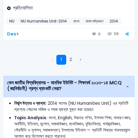
প্রতিযোগিতা
NU
NU Humanities Unit-2014
বাংলা
বানান শুদ্ধিকরণ
2014
Des
39
0
‹
1
2
›
কেন জাতীয় বিশ্ববিদ্যালয় - মানবিক ইউনিট - শিক্ষাবর্ষ ২০১৩-১৪ MCQ
(বহুনির্বাচনী) প্রশ্ন ব্যাংকটি সেরা?
নির্ভুল উত্তর ও ব্যাখ্যা:
2014 সালের (NU Humanities Unit) এর প্রতিটি
প্রশ্নের পেছনের লজিক ও সহজ ব্যাখ্যা যুক্ত করা হয়েছে।
Topic Analysis:
বাংলা, English, উচ্চতর গণিত, ইসলাম শিক্ষা, সাধারণ জ্ঞান,
অর্থনীতি, ইতিহাস, ভূগোল, সমাজবিজ্ঞান, মনোবিজ্ঞান, যুক্তিবিদ্যা, গার্হস্থ্যবিজ্ঞান,
পৌরনীতি ও সুশাসন, সমাজকল্যাণ, ইসলামের ইতিহাস — প্রতিটি বিষয়ের পারফরম্যান্স
আলাদা করে বিশ্লেষণ করতে পারবেন।