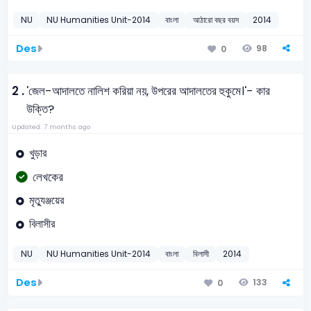
NU
NU Humanities Unit-2014
বাংলা
আঠারো বছর বয়স
2014
Des
98
0
2 .
'জেল-আদালতে নালিশ করিয়া নয়, উপরের আদালতের হুকুমে।'- কার
উক্তি?
Updated: 7 months ago
খুড়ার
লেখকের
মৃত্যুঞ্জয়ের
বিলাসীর
NU
NU Humanities Unit-2014
বাংলা
বিলাসী
2014
Des
133
0