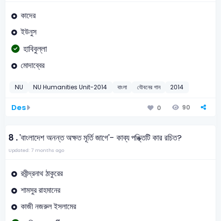
কাদের
ইউনুস
হাবিবুল্লা
মোদাব্বের
NU
NU Humanities Unit-2014
বাংলা
যৌবনের গান
2014
Des
90
0
8 .
'বাংলাদেশ অনন্ত অক্ষত মূর্তি জাগে'- কাব্য পঙ্ক্তিটি কার রচিত?
Updated: 7 months ago
রবীন্দ্রনাথ ঠাকুরের
শামসুর রাহমানের
কাজী নজরুল ইসলামের