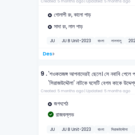
Created: 5 months ago |
Updated: 5 months ago
গোলাপী রং, কালো পাড়
সাদা রং, লাল পাড়
JU
JU B Unit-2023
বাংলা
লালসালু
20
Des
9 .
'শওকতজঙ্গ আপনাদেরই ছেলে। সে নবাবি পেলে 
'সিরাজউদ্দৌলা' নাটকে ঘসেটি বেগম কাকে উদ্দে
Created: 5 months ago |
Updated: 5 months ago
জগৎশেঠ
রাজবল্লভ
JU
JU B Unit-2023
বাংলা
সিরাজউদ্দৌলা