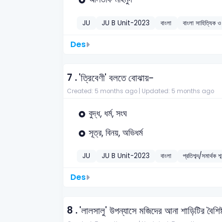
JU
JU B Unit-2023
বাংলা
বাংলা সাহিত্যিক ও 
Des
7 .
'ত্রিবেণী' বলতে বোঝায়-
Created: 5 months ago |
Updated: 5 months ago
বুদ্ধ, ধর্ম, সংঘ
সূত্র, বিনয়, অভিধর্ম
JU
JU B Unit-2023
বাংলা
প্রতিশব্দ/সমার্থক শব
Des
8 .
'লালসালু' উপন্যাসে মজিদের আনা শাড়িটির বৈশিষ্