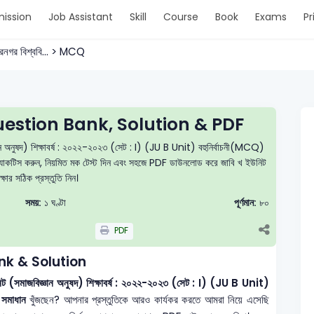
ission
Job Assistant
Skill
Course
Book
Exams
Pr
গীরনগর বিশ্ববি... > MCQ
estion Bank, Solution & PDF
ঞান অনুষদ) শিক্ষাবর্ষ : ২০২২-২০২৩ (সেট : I) (JU B Unit) বহুনির্বাচনী(MCQ)
নে প্র্যাকটিস করুন, নিয়মিত মক টেস্ট দিন এবং সহজে PDF ডাউনলোড করে জাবি খ ইউনিট
ীক্ষার সঠিক প্রস্তুতি নিন।
সময়:
১ ঘণ্টা
পূর্ণমান:
৮০
PDF
nk & Solution
উনিট (সমাজবিজ্ঞান অনুষদ) শিক্ষাবর্ষ : ২০২২-২০২৩ (সেট : I) (JU B Unit)
 সমাধান
খুঁজছেন? আপনার প্রস্তুতিকে আরও কার্যকর করতে আমরা নিয়ে এসেছি