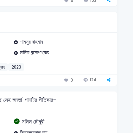
102
0
শামসুর রাহমান
মানিক বন্দোপাধ্যায়
ল্লাহ
2023
124
0
ে সেই জনতা' গানটির গীতিকার-
সলিল চৌধুরী
দ্বিজেন্দ্রলাল রায়