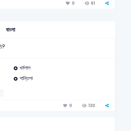
61
0
বাংলা
তি?
ধর্মপাল
শান্তিপা
3
130
0