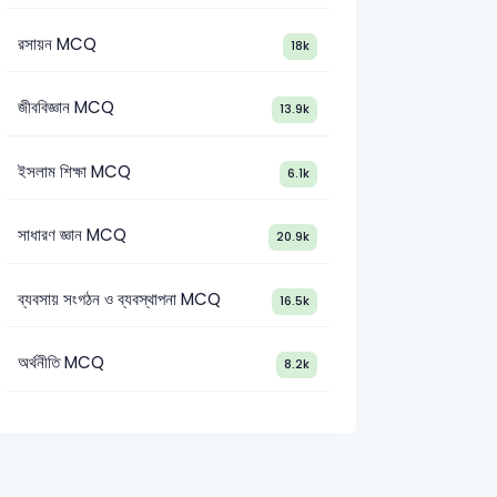
রসায়ন MCQ
18k
জীববিজ্ঞান MCQ
13.9k
ইসলাম শিক্ষা MCQ
6.1k
সাধারণ জ্ঞান MCQ
20.9k
ব্যবসায় সংগঠন ও ব্যবস্থাপনা MCQ
16.5k
অর্থনীতি MCQ
8.2k