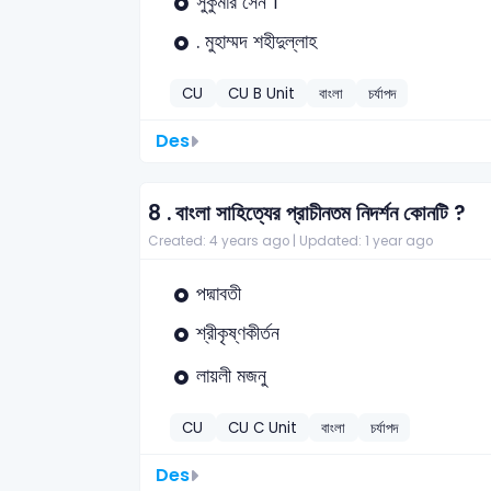
সুকুমার সেন ।
. মুহাম্মদ শহীদুল্লাহ
CU
CU B Unit
বাংলা
চর্যাপদ
Des
8 .
বাংলা সাহিত্যের প্রাচীনতম নিদর্শন কোনটি ?
Created: 4 years ago |
Updated: 1 year ago
পদ্মাবতী
শ্রীকৃষ্ণকীর্তন
লায়লী মজনু
CU
CU C Unit
বাংলা
চর্যাপদ
Des