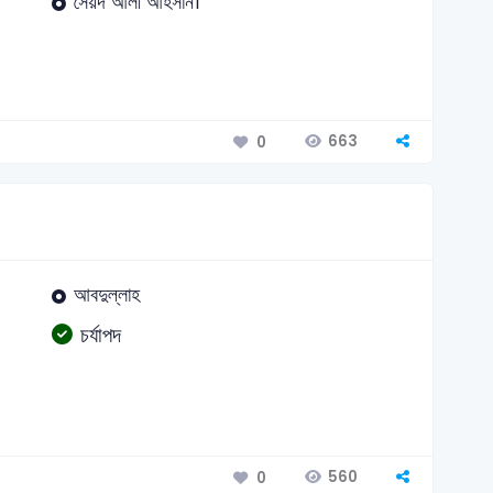
সৈয়দ আলী আহসান।
663
0
আবদুল্লাহ
চর্যাপদ
560
0