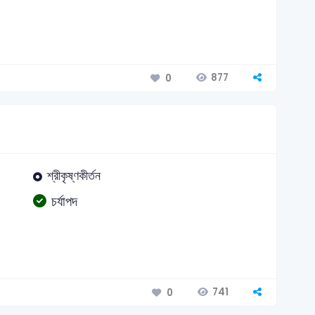
877
0
শ্রীকৃষ্ণকীর্তন
চর্যাপদ
741
0