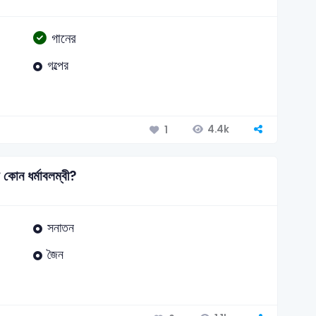
গানের
গল্পের
4.4k
1
া কোন ধর্মাবলম্বী?
সনাতন
জৈন