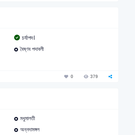
চর্যাপদ।
বৈষ্ণব পদাবলী
379
0
মধুমালতী
অন্নদামঙ্গল