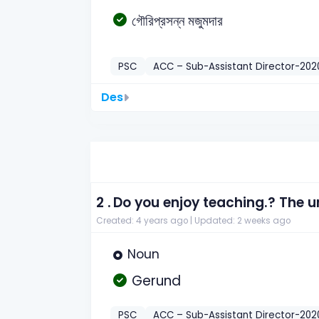
গৌরিপ্রসন্ন মজুমদার
PSC
ACC – Sub-Assistant Director-202
Des
2 .
Do you enjoy teaching.? The u
Created: 4 years ago |
Updated: 2 weeks ago
Noun
Gerund
PSC
ACC – Sub-Assistant Director-202