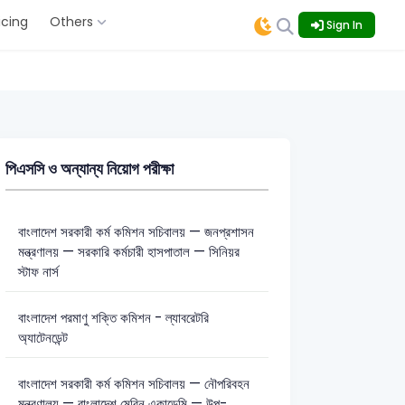
icing
Others
Sign In
পিএসসি ও অন্যান্য নিয়োগ পরীক্ষা
বাংলাদেশ সরকারী কর্ম কমিশন সচিবালয় — জনপ্রশাসন
মন্ত্রণালয় — সরকারি কর্মচারী হাসপাতাল — সিনিয়র
স্টাফ নার্স
বাংলাদেশ পরমাণু শক্তি কমিশন - ল্যাবরেটরি
অ্যাটেনডেন্ট
বাংলাদেশ সরকারী কর্ম কমিশন সচিবালয় — নৌপরিবহন
মন্ত্রণালয় — বাংলাদেশ মেরিন একাডেমি — উপ-