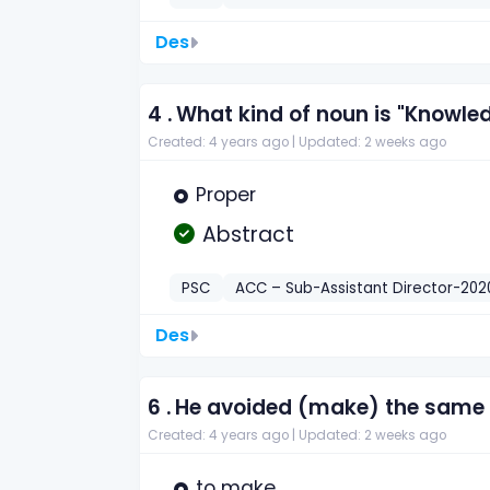
Des
4 .
What kind of noun is "Knowle
Created: 4 years ago |
Updated: 2 weeks ago
Proper
Abstract
PSC
ACC – Sub-Assistant Director-202
Des
6 .
He avoided (make) the same 
Created: 4 years ago |
Updated: 2 weeks ago
to make