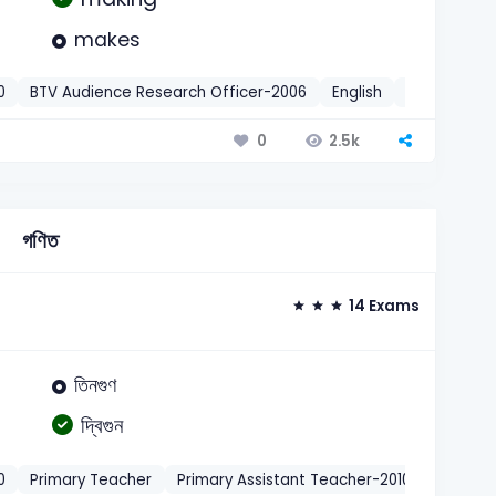
makes
0
BTV Audience Research Officer-2006
English
Gerund
2.5k
0
গণিত
14 Exams
তিনগুণ
দ্বিগুন
0
Primary Teacher
Primary Assistant Teacher-2010
Primary