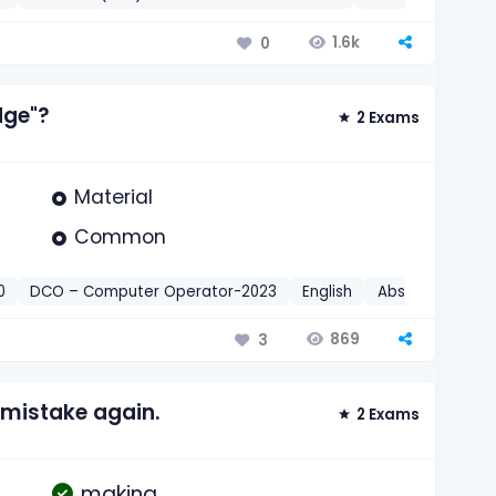
1.6k
0
dge"?
2 Exams
Material
Common
0
DCO – Computer Operator-2023
English
Abstract Noun
869
3
mistake again.
2 Exams
making