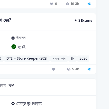
16.3k
0
া দেয়?
2 Exams
উনবেন
হুবেই
0
DTE – Store Keeper-2021
সাধারণ জ্ঞান
চীন
2020
5.3k
1
তিকার কে?
হেমন্ত মুখোপাধ্যায়