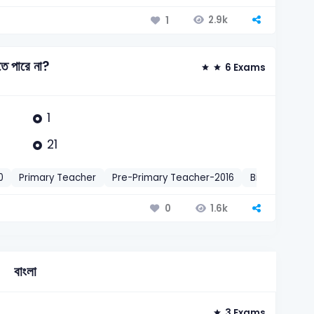
2.9k
1
ে পারে না?
6 Exams
1
21
0
Primary Teacher
Pre-Primary Teacher-2016
Biman – Assi
1.6k
0
বাংলা
3 Exams