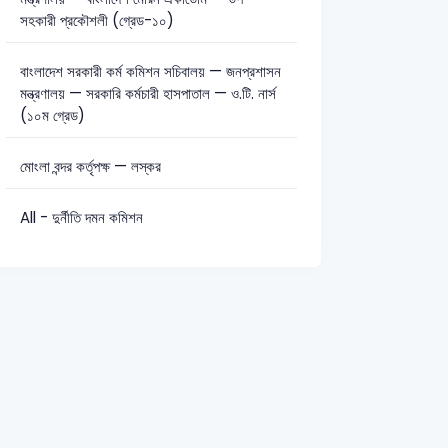
সহকারী প্রকৌশলী (গ্রেড-১০)
সাধারণ জ্ঞান: 41
সাধারণ বিজ্ঞান: 3
বাংলাদেশ সরকারী কর্ম কমিশন সচিবালয় — জনপ্রশাসন
মন্ত্রণালয় — সরকারি কর্মচারী হাসপাতাল — ও.টি. নার্স
(১০ম গ্রেড)
মোংলা বন্দর কর্তৃপক্ষ — লস্কর
All - দুর্নীতি দমন কমিশন
GSP - Generalized system preference
2020