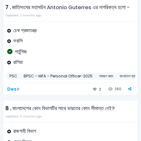
7 .
জাতিসংঘের মহাসচিব Antonio Guterres এর নাগরিকত্ব হলো -
Updated: 2 months ago
চেক প্রজাতন্ত্র
ফরাসি
পর্তুগিজ
রাশিয়া
PSC
BPSC – MFA – Personal Officer-2025
সাধারণ জ্ঞান
বাংলাদেশ ব্
Des
190
2
8 .
বাংলাদেশের কোন বিভাগটির সাথে ভারতের কোন সীমান্ত নেই?
Updated: 6 months ago
রাজশাহী বিভাগ