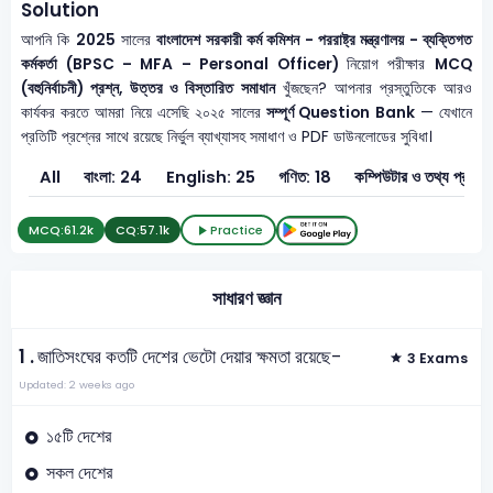
Solution
আপনি কি
2025
সালের
বাংলাদেশ সরকারী কর্ম কমিশন - পররাষ্ট্র মন্ত্রণালয় - ব্যক্তিগত
কর্মকর্তা (BPSC – MFA – Personal Officer)
নিয়োগ পরীক্ষার
MCQ
(বহুনির্বাচনী) প্রশ্ন, উত্তর ও বিস্তারিত সমাধান
খুঁজছেন? আপনার প্রস্তুতিকে আরও
কার্যকর করতে আমরা নিয়ে এসেছি ২০২৫ সালের
সম্পূর্ণ Question Bank
— যেখানে
প্রতিটি প্রশ্নের সাথে রয়েছে নির্ভুল ব্যাখ্যাসহ সমাধাণ ও PDF ডাউনলোডের সুবিধা।
All
বাংলা: 24
English: 25
গণিত: 18
কম্পিউটার ও 
MCQ:
61.2k
CQ:
57.1k
Practice
সাধারণ জ্ঞান
1 .
জাতিসংঘের কতটি দেশের ভেটো দেয়ার ক্ষমতা রয়েছে-
3 Exams
Updated: 2 weeks ago
১৫টি দেশের
সকল দেশের