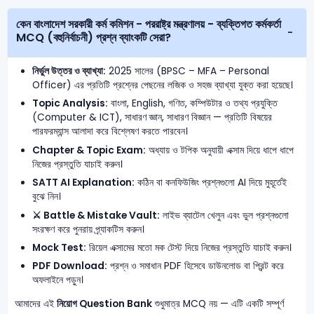
কেন বাংলাদেশ সরকারী কর্ম কমিশন - পররাষ্ট্র মন্ত্রণালয় - ব্যক্তিগত কর্মকর্তা
MCQ (বহুনির্বাচনী) প্রশ্ন ব্যাংকটি সেরা?
নির্ভুল উত্তর ও ব্যাখ্যা:
2025 সালের (BPSC – MFA – Personal
Officer) এর প্রতিটি প্রশ্নের পেছনের লজিক ও সহজ ব্যাখ্যা যুক্ত করা হয়েছে।
Topic Analysis:
বাংলা, English, গণিত, কম্পিউটার ও তথ্য প্রযুক্তি
(Computer & ICT), সাধারণ জ্ঞান, সাধারণ বিজ্ঞান — প্রতিটি বিষয়ের
পারফরম্যান্স আলাদা করে বিশ্লেষণ করতে পারবেন।
Chapter & Topic Exam:
অধ্যায় ও টপিক অনুযায়ী এক্সাম দিয়ে ধাপে ধাপে
নিজের প্রস্তুতি যাচাই করুন।
SATT AI Explanation:
কঠিন বা কনফিউজিং প্রশ্নগুলো AI দিয়ে মুহূর্তেই
বুঝে নিন।
⚔️ Battle & Mistake Vault:
লাইভ ব্যাটেল খেলুন এবং ভুল প্রশ্নগুলো
সংরক্ষণ করে পুনরায় প্র্যাকটিস করুন।
Mock Test:
রিয়েল এক্সামের মতো মক টেস্ট দিয়ে নিজের প্রস্তুতি যাচাই করুন।
PDF Download:
প্রশ্ন ও সমাধান PDF হিসেবে ডাউনলোড বা প্রিন্ট করে
অফলাইনে পড়ুন।
আমাদের এই
নিয়োগ Question Bank
শুধুমাত্র MCQ নয় — এটি একটি সম্পূর্ণ