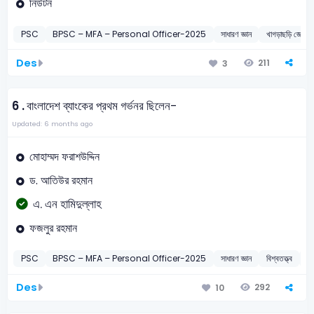
নিউটন
PSC
BPSC – MFA – Personal Officer-2025
সাধারণ জ্ঞান
খাগড়াছড়ি জেলা
Des
211
3
6 .
বাংলাদেশ ব্যাংকের প্রথম গর্ভনর ছিলেন-
Updated: 6 months ago
মোহাম্মদ ফরাশউদ্দিন
ড. আতিউর রহমান
এ. এন হামিদুল্লাহ
ফজলুর রহমান
PSC
BPSC – MFA – Personal Officer-2025
সাধারণ জ্ঞান
বিশ্বতত্ত্ব
2
Des
292
10