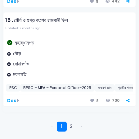
Des
442
9
15 .
মৌর্য ও গুপ্ত বংশের রাজধানী ছিল
Updated: 7 months ago
মহাস্থানগড়
গৌড়
সোনারগাঁও
ময়নামতি
PSC
BPSC – MFA – Personal Officer-2025
সাধারণ জ্ঞান
প্রাচীন শাসনামলে
Des
700
8
‹
1
2
›