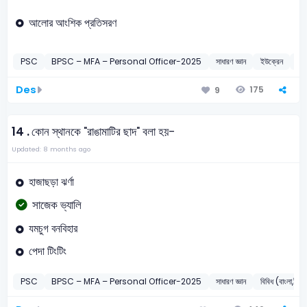
আলোর আংশিক প্রতিসরণ
PSC
BPSC – MFA – Personal Officer-2025
সাধারণ জ্ঞান
ইউক্রেন
2
Des
175
9
14 .
কোন স্থানকে "রাঙামাটির ছাদ" বলা হয়-
Updated: 8 months ago
হাজাছড়া ঝর্ণা
সাজেক ভ্যালি
যমচুগ বনবিহার
পেদা টিংটিং
PSC
BPSC – MFA – Personal Officer-2025
সাধারণ জ্ঞান
বিবিধ (বাংলা,ইংরে