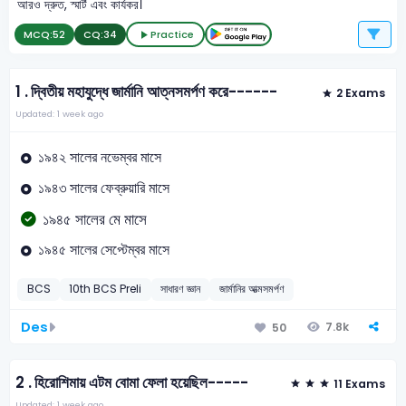
আরও দ্রুত, স্মার্ট এবং কার্যকর।
MCQ:
52
CQ:
34
Practice
1 .
দ্বিতীয় মহাযুদ্ধে জার্মানি আত্নসমর্পণ করে------
2 Exams
Updated: 1 week ago
১৯৪২ সালের নভেম্বর মাসে
১৯৪৩ সালের ফেব্রুয়ারি মাসে
১৯৪৫ সালের মে মাসে
১৯৪৫ সালের সেপ্টেম্বর মাসে
BCS
10th BCS Preli
সাধারণ জ্ঞান
জার্মানির আত্মসমর্পণ
Des
7.8k
50
2 .
হিরোশিমায় এটম বোমা ফেলা হয়েছিল-----
11 Exams
Updated: 1 week ago