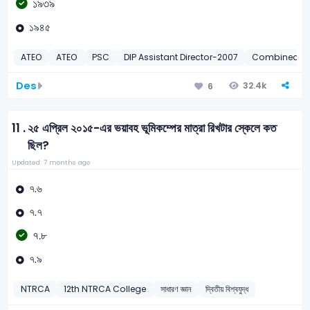
১৯৩৯
১৯৪৫
ATEO
ATEO
PSC
DIP Assistant Director-2007
Combined B
Des
32.4k
6
11 .
২৫ এপ্রিল ২০১৫-এর ভয়াবহ ভূমিকম্পের মাত্রা রিখটার স্কেলে কত
ছিল?
Updated: 7 months ago
৭.৬
৭.৭
৭.৮
৭.৯
NTRCA
12th NTRCA College
সাধারণ জ্ঞান
দ্বিতীয় বিশ্বযুদ্ধ