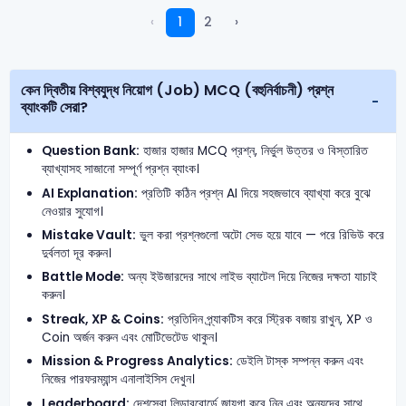
‹
1
2
›
কেন দ্বিতীয় বিশ্বযুদ্ধ নিয়োগ (Job) MCQ (বহুনির্বাচনী) প্রশ্ন
ব্যাংকটি সেরা?
Question Bank:
হাজার হাজার MCQ প্রশ্ন, নির্ভুল উত্তর ও বিস্তারিত
ব্যাখ্যাসহ সাজানো সম্পূর্ণ প্রশ্ন ব্যাংক।
AI Explanation:
প্রতিটি কঠিন প্রশ্ন AI দিয়ে সহজভাবে ব্যাখ্যা করে বুঝে
নেওয়ার সুযোগ।
Mistake Vault:
ভুল করা প্রশ্নগুলো অটো সেভ হয়ে যাবে — পরে রিভিউ করে
দুর্বলতা দূর করুন।
Battle Mode:
অন্য ইউজারদের সাথে লাইভ ব্যাটেল দিয়ে নিজের দক্ষতা যাচাই
করুন।
Streak, XP & Coins:
প্রতিদিন প্র্যাকটিস করে স্ট্রিক বজায় রাখুন, XP ও
Coin অর্জন করুন এবং মোটিভেটেড থাকুন।
Mission & Progress Analytics:
ডেইলি টাস্ক সম্পন্ন করুন এবং
নিজের পারফরম্যান্স এনালাইসিস দেখুন।
Leaderboard:
দেশসেরা লিডারবোর্ডে জায়গা করে নিন এবং অন্যদের সাথে