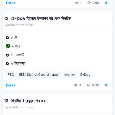
Des
2.6k
1
12 .
D-Day হিসেবে উদযাপন হয় কোন দিনটি?
Updated: 9 months ago
৮ মে
৬ জুন
১৪ আগস্ট
৭ ডিসেম্বর
PSC
EBEK District Coordinator
সাধারণ জ্ঞান
D-Day
Des
4.2k
7
13 .
দ্বিতীয় বিশ্বযুদ্ধ শেষ হয়-
Updated: 8 months ago