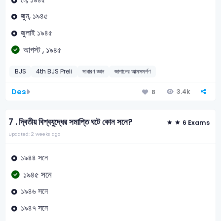
জুন, ১৯৪৫
জুলাই ১৯৪৫
আগস্ট , ১৯৪৫
BJS
4th BJS Preli
সাধারণ জ্ঞান
জাপানের আত্মসমর্পণ
Des
3.4k
8
7 .
দ্বিতীয় বিশ্বযুদ্ধের সমাপ্তি ঘটে কোন সনে?
6 Exams
Updated: 2 weeks ago
১৯৪৪ সনে
১৯৪৫ সনে
১৯৪৬ সনে
১৯৪৭ সনে