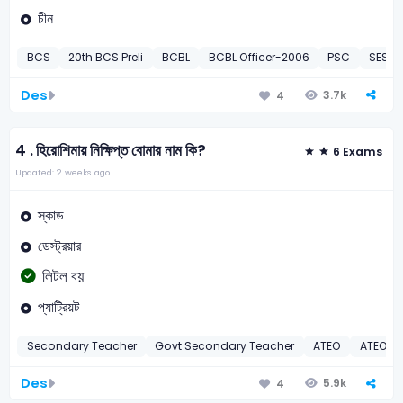
চীন
BCS
20th BCS Preli
BCBL
BCBL Officer-2006
PSC
SESIP 
Des
3.7k
4
4 .
হিরোশিমায় নিক্ষিপ্ত বোমার নাম কি?
6 Exams
Updated: 2 weeks ago
স্কাড
ডেস্ট্রয়ার
লিটল বয়
প্যাট্রিয়ট
Secondary Teacher
Govt Secondary Teacher
ATEO
ATEO-2
Des
5.9k
4