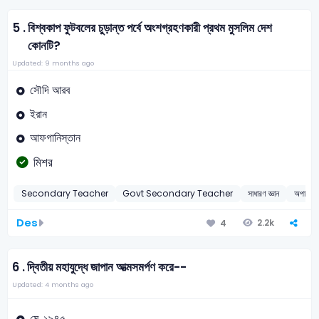
5 .
বিশ্বকাপ ফুটবলের চুড়ান্ত পর্বে অংশগ্রহণকারী প্রথম মুসলিম দেশ
কোনটি?
Updated: 9 months ago
সৌদি আরব
ইরান
আফগানিস্তান
মিশর
Secondary Teacher
Govt Secondary Teacher
সাধারণ জ্ঞান
অপারেশন
Des
2.2k
4
6 .
দ্বিতীয় মহাযুদ্ধে জাপান আত্মসমর্পণ করে--
Updated: 4 months ago
মে, ১৯৪৫