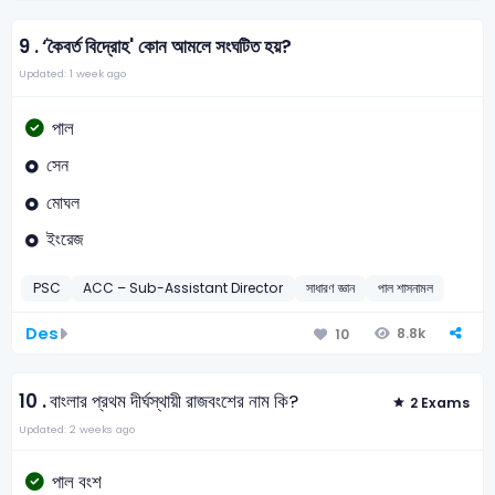
9 .
‘কৈবর্ত বিদ্রোহ' কোন আমলে সংঘটিত হয়?
Updated: 1 week ago
পাল
সেন
মোঘল
ইংরেজ
PSC
ACC – Sub-Assistant Director
সাধারণ জ্ঞান
পাল শাসনামল
Des
8.8k
10
10 .
বাংলার প্রথম দীর্ঘস্থায়ী রাজবংশের নাম কি?
2 Exams
Updated: 2 weeks ago
পাল বংশ