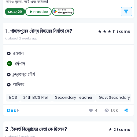
আরও দ্রুত, স্মার্ট এবং কার্যকর।
MCQ:
20
Practice
1 .
পাহাড়পুরের বৌদ্ধ বিহারের নির্মাতা কে?
11 Exams
Updated: 2 weeks ago
রামপাল
ধর্মপাল
চন্দ্রগুপ্ত মৌর্য
আদিশুর
BCS
24th BCS Preli
Secondary Teacher
Govt Secondary Te
Des
1.6k
4
2 .
কৈবর্ত বিদ্রোহের নেতা কে ছিলেন?
2 Exams
Updated: 1 week ago