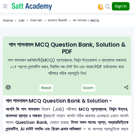
Sign In
Home
Job
সাধারণ জ্ঞান
বাংলাদেশ বিষয়াবলী
পাল শাসনামল > MCQ
পাল শাসনামল MCQ Question Bank, Solution &
PDF
পাল শাসনামল বহুনির্বাচনী(MCQ) প্রশ্নব্যাংক, নির্ভুল উত্তরমালা ও ব্যাখ্যাসহ সমাধান।
১২+ প্রশ্নে প্র্যাকটিস করুন, নিয়মিত মক টেস্ট দিন এবং সহজে PDF ডাউনলোড করে
পরীক্ষার সঠিক প্রস্তুতি নিন।
Read
Exam
পাল শাসনামল MCQ Question Bank & Solution -
আপনি কি পাল শাসনামল
নিয়োগ (Job) পরীক্ষার
MCQ প্রশ্নব্যাংক, নির্ভুল উত্তর,
মানসম্মত ব্যাখ্যা ও সমাধান
খুঁজছেন? তাহলে আপনি সঠিক জায়গায় এসেছেন। এখানে আপনি
পাবেন
Question Bank
, যেখানে রয়েছে
বিগত সকল সালের প্রশ্ন, অধ্যায়ভিত্তিক
প্র্যাকটিস, AI ডাউট সলভিং এবং রিয়েল এক্সাম অভিজ্ঞতা
— যা আপনার প্রস্তুতিকে করবে