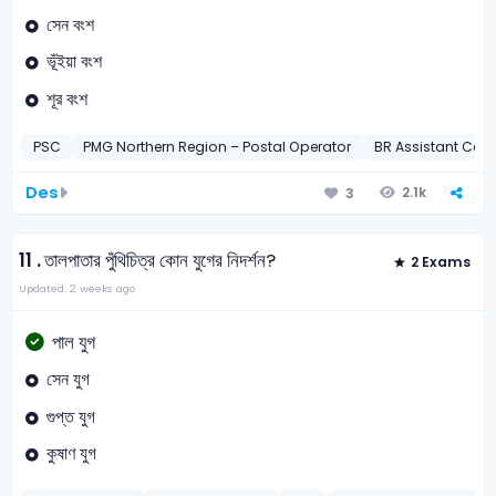
সেন বংশ
ভূঁইয়া বংশ
শূর বংশ
PSC
PMG Northern Region – Postal Operator
BR Assistant C
Des
2.1k
3
11 .
তালপাতার পুঁথিচিত্র কোন যুগের নিদর্শন?
2 Exams
Updated: 2 weeks ago
পাল যুগ
সেন যুগ
গুপ্ত যুগ
কুষাণ যুগ