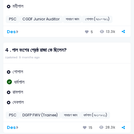
মহীপাল
PSC
CGDF Junior Auditor
সাধারণ জ্ঞান
গোপাল (৭৫০-৭৮১)
Des
13.3k
5
4 .
পাল বংশের শ্রেষ্ঠ রাজা কে ছিলেন?
Updated: 9 months ago
গোপাল
ধর্মপাল
রামপাল
দেবপাল
PSC
DGFP FWV (Trainee)
সাধারণ জ্ঞান
ধর্মপাল (৭৮১-৮২১)
Des
28.3k
15