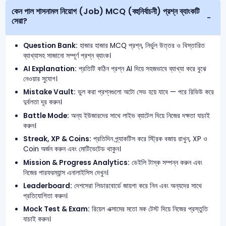
কেন পাল শাসনামল নিয়োগ (Job) MCQ (বহুনির্বাচনী) প্রশ্ন ব্যাংকটি
সেরা?
Question Bank:
হাজার হাজার MCQ প্রশ্ন, নির্ভুল উত্তর ও বিস্তারিত
ব্যাখ্যাসহ সাজানো সম্পূর্ণ প্রশ্ন ব্যাংক।
AI Explanation:
প্রতিটি কঠিন প্রশ্ন AI দিয়ে সহজভাবে ব্যাখ্যা করে বুঝে
নেওয়ার সুযোগ।
Mistake Vault:
ভুল করা প্রশ্নগুলো অটো সেভ হয়ে যাবে — পরে রিভিউ করে
দুর্বলতা দূর করুন।
Battle Mode:
অন্য ইউজারদের সাথে লাইভ ব্যাটেল দিয়ে নিজের দক্ষতা যাচাই
করুন।
Streak, XP & Coins:
প্রতিদিন প্র্যাকটিস করে স্ট্রিক বজায় রাখুন, XP ও
Coin অর্জন করুন এবং মোটিভেটেড থাকুন।
Mission & Progress Analytics:
ডেইলি টাস্ক সম্পন্ন করুন এবং
নিজের পারফরম্যান্স এনালাইসিস দেখুন।
Leaderboard:
দেশসেরা লিডারবোর্ডে জায়গা করে নিন এবং অন্যদের সাথে
প্রতিযোগিতা করুন।
Mock Test & Exam:
রিয়েল এক্সামের মতো মক টেস্ট দিয়ে নিজের প্রস্তুতি
যাচাই করুন।