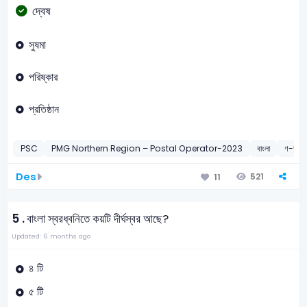
দ্বেষ
সুষমা
পরিষ্কার
প্রতিষ্ঠান
PSC
PMG Northern Region – Postal Operator-2023
বাংলা
ণ-ত্ব ব
Des
521
11
5 .
বাংলা স্বরধ্বনিতে কয়টি দীর্ঘস্বর আছে?
Updated: 6 months ago
৪ টি
৫ টি