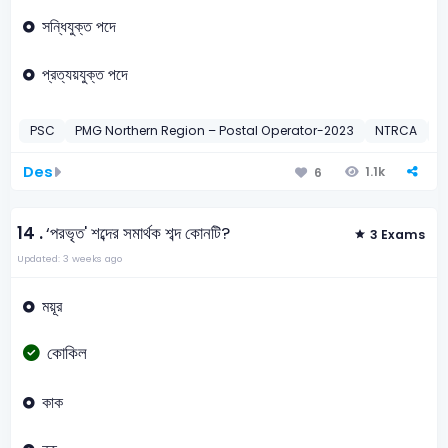
সন্ধিযুক্ত পদে
প্রত্যয়যুক্ত পদে
PSC
PMG Northern Region – Postal Operator-2023
NTRCA
1
Des
1.1k
6
14 .
‘পরভৃত' শব্দের সমার্থক শব্দ কোনটি?
3 Exams
Updated: 3 weeks ago
ময়ূর
কোকিল
কাক