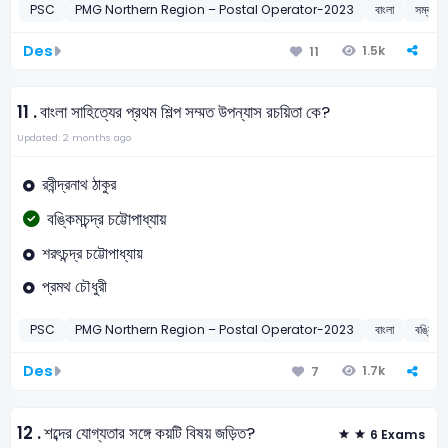
PSC
PMG Northern Region – Postal Operator-2023
বাংলা
সম্বন্ধ 
Des
1.5k
11
11 .
বাংলা সাহিত্যের প্রথম শিল্প সম্মত উপন্যাস রচয়িতা কে?
Updated: 2 months ago
রবীন্দ্রনাথ ঠাকুর
বঙ্কিমচন্দ্র চট্টোপাধ্যায়
শরৎচন্দ্র চট্টোপাধ্যায়
প্রমথ চৌধুরী
PSC
PMG Northern Region – Postal Operator-2023
বাংলা
বঙ্কিমচন্দ
Des
1.7k
7
12 .
শব্দের যোগ্যতার সঙ্গে কয়টি বিষয় জড়িত?
6 Exams