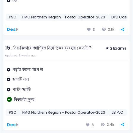
বক
PSC
PMG Northern Region – Postal Operator-2023
DYD Cashie
Des
2.1k
3
15 .
নিরর্থকভাবে পদাশ্রিত নির্দেশকের ব্যবহার কোনটি ?
2 Exams
Updated: 3 weeks ago
পড়াটা ডালো লাগে না
জামাটি লাল
গানটা শুনেছি
বিকালটা সুন্দর
PSC
PMG Northern Region – Postal Operator-2023
JB PLC
J
Des
2.4k
8