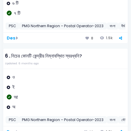
৬ টি
৭ টি
PSC
PMG Northern Region – Postal Operator-2023
বাংলা
দীর্ঘ স্বর
Des
1.5k
8
6 .
নিচের কোনটি কেন্দ্রীয় নিম্নাবস্থিত স্বরধ্বনি?
Updated: 6 months ago
ও
ই
আ
অ
PSC
PMG Northern Region – Postal Operator-2023
বাংলা
মৌলিক স