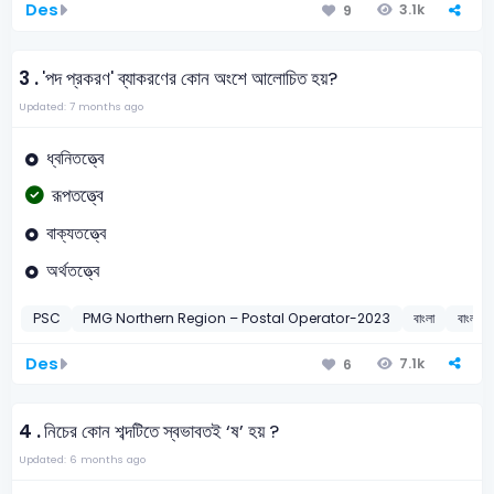
Des
3.1k
9
3 .
'পদ প্রকরণ' ব্যাকরণের কোন অংশে আলোচিত হয়?
Updated: 7 months ago
ধ্বনিতত্ত্বে
রূপতত্ত্বে
বাক্যতত্ত্বে
অর্থতত্ত্বে
PSC
PMG Northern Region – Postal Operator-2023
বাংলা
বাংলা ব
Des
7.1k
6
4 .
নিচের কোন শব্দটিতে স্বভাবতই ‘ষ’ হয় ?
Updated: 6 months ago