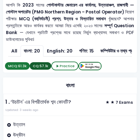
আপনি কি
2023
সালের
পোস্টমাস্টার জেনারেল এর কার্যালয়, উত্তরাঞ্চল, রাজশাহী —
পোস্টাল অপারেটর (PMG Northern Region – Postal Operator)
নিয়োগ
পরীক্ষার
MCQ (বহুনির্বাচনী) প্রশ্ন, উত্তর ও বিস্তারিত সমাধান
খুঁজছেন? আপনার
প্রস্তুতিকে আরও কার্যকর করতে আমরা নিয়ে এসেছি ২০২৩ সালের
সম্পূর্ণ Question
Bank
— যেখানে প্রতিটি প্রশ্নের সাথে রয়েছে নির্ভুল ব্যাখ্যাসহ সমাধাণ ও PDF
ডাউনলোডের সুবিধা।
All
বাংলা: 20
English: 20
গণিত: 15
কম্পিউটার ও 
MCQ:
61.3k
CQ:
57.1k
Practice
বাংলা
1 .
‘উচাটন' এর বিপরীতার্থক শব্দ কোনটি?
7 Exams
Updated: 3 weeks ago
উত্তাল
ঊর্ধ্বটান