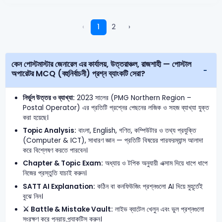
‹
1
2
›
কেন পোস্টমাস্টার জেনারেল এর কার্যালয়, উত্তরাঞ্চল, রাজশাহী — পোস্টাল
অপারেটর MCQ (বহুনির্বাচনী) প্রশ্ন ব্যাংকটি সেরা?
নির্ভুল উত্তর ও ব্যাখ্যা:
2023 সালের (PMG Northern Region –
Postal Operator) এর প্রতিটি প্রশ্নের পেছনের লজিক ও সহজ ব্যাখ্যা যুক্ত
করা হয়েছে।
Topic Analysis:
বাংলা, English, গণিত, কম্পিউটার ও তথ্য প্রযুক্তি
(Computer & ICT), সাধারণ জ্ঞান — প্রতিটি বিষয়ের পারফরম্যান্স আলাদা
করে বিশ্লেষণ করতে পারবেন।
Chapter & Topic Exam:
অধ্যায় ও টপিক অনুযায়ী এক্সাম দিয়ে ধাপে ধাপে
নিজের প্রস্তুতি যাচাই করুন।
SATT AI Explanation:
কঠিন বা কনফিউজিং প্রশ্নগুলো AI দিয়ে মুহূর্তেই
বুঝে নিন।
⚔️ Battle & Mistake Vault:
লাইভ ব্যাটেল খেলুন এবং ভুল প্রশ্নগুলো
সংরক্ষণ করে পুনরায় প্র্যাকটিস করুন।