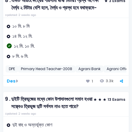
8 .
একটি আয়তক্ষেত্রের পরিসীমা 44 মিটার। প্রস্থ অপেক্ষা
3 Exams
দৈর্ঘ্য ২ মিটার বেশি হলে, দৈর্ঘ্য ও প্রস্থ হবে যথাক্রমে-
Updated: 2 weeks ago
১০ মি. ৮ মি
১৪ মি. ১২ মি.
১২ মি. ১০ মি.
৮ মি. ৬ মি.
DPE
Primary Head Teacher-2008
Agrani Bank
Agrani Office
Des
3.3k
1
9 .
দুইটি ত্রিভূজের মধ্যে কোন উপাদানগুলো সমান হওয়া
13 Exams
সত্ত্বেও ত্রিভূজ দুটি সর্বসম নাও হতে পারে?
Updated: 2 weeks ago
দুই বাহু ও অন্তর্ভূক্ত কোণ