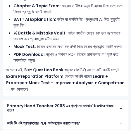
Chapter & Topic Exam:
অধ্যায় ও টপিক অনুযায়ী এক্সাম দিয়ে ধাপে ধাপে
নিজের প্রস্তুতি যাচাই করুন।
SATT AI Explanation:
কঠিন বা কনফিউজিং প্রশ্নগুলো AI দিয়ে মুহূর্তেই
বুঝে নিন।
⚔️ Battle & Mistake Vault:
লাইভ ব্যাটেল খেলুন এবং ভুল প্রশ্নগুলো
সংরক্ষণ করে পুনরায় প্র্যাকটিস করুন।
Mock Test:
রিয়েল এক্সামের মতো মক টেস্ট দিয়ে নিজের প্রস্তুতি যাচাই করুন।
PDF Download:
প্রশ্ন ও সমাধান PDF হিসেবে ডাউনলোড বা প্রিন্ট করে
অফলাইনে পড়ুন।
আমাদের এই
নিয়োগ Question Bank
শুধুমাত্র MCQ নয় — এটি একটি সম্পূর্ণ
Exam Preparation Platform
যেখানে আপনি পাবেন
Learn +
Practice + Mock Test + Improve + Analysis + Competition
— সব একসাথে।
Primary Head Teacher 2008 এর প্রশ্ন ও সমাধান কি এখানে পাওয়া
যাবে?
আমি কি এই প্রশ্নগুলোর PDF ডাউনলোড করতে পারব?