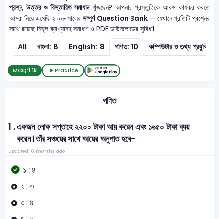
প্রশ্ন, উত্তর ও বিস্তারিত সমাধান
খুঁজছেন? আপনার প্রস্তুতিকে আরও কার্যকর করতে
আমরা নিয়ে এসেছি ২০০৮ সালের
সম্পূর্ণ Question Bank
— যেখানে প্রতিটি প্রশ্নের
সাথে রয়েছে নির্ভুল ব্যাখ্যাসহ সমাধাণ ও PDF ডাউনলোডের সুবিধা।
All
বাংলা: 8
English: 8
গণিত: 10
কম্পিউটার ও তথ্য
MCQ:
1.1k
Practice
গণিত
1 .
একজন লোক সপ্তাহে ২২০০ টাকা আয় করেন এবং ১৬৫০ টাকা ব্যয়
করেন। তাঁর সঞ্চয়ের সাথে আয়ের অনুপাত হবে-
Updated: 6 months ago
১ : ৪
২ : ৩
৩ : ৪
৪ : ৫