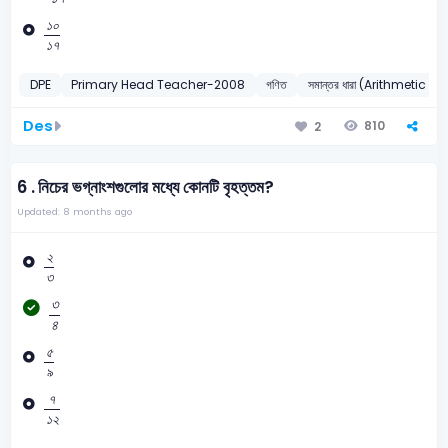
১
০
১
৭
১
০
১
৭
DPE
Primary Head Teacher-2008
গণিত
সমান্তর ধারা (Arithmetic 
Des
810
2
6 .
নিচের ভগ্নাংশগুলোর মধ্যে কোনটি বৃহত্তম?
Updated: 8 months ago
২
৩
২
৩
৩
৪
৩
৪
৫
৯
৫
৯
৭
১
২
৭
১
২