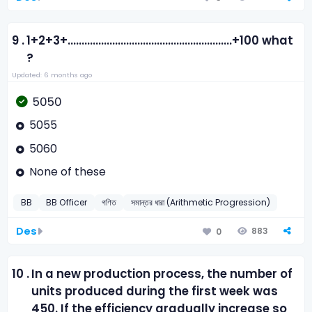
9 .
1+2+3+...........................................................+100 what
?
Updated: 6 months ago
5050
5055
5060
None of these
BB
BB Officer
গণিত
সমান্তর ধারা (Arithmetic Progression)
Des
883
0
10 .
In a new production process, the number of
units produced during the first week was
450. If the efficiency gradually increase so