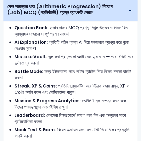
কেন সমান্তর ধারা (Arithmetic Progression) নিয়োগ
(Job) MCQ (বহুনির্বাচনী) প্রশ্ন ব্যাংকটি সেরা?
Question Bank:
হাজার হাজার MCQ প্রশ্ন, নির্ভুল উত্তর ও বিস্তারিত
ব্যাখ্যাসহ সাজানো সম্পূর্ণ প্রশ্ন ব্যাংক।
AI Explanation:
প্রতিটি কঠিন প্রশ্ন AI দিয়ে সহজভাবে ব্যাখ্যা করে বুঝে
নেওয়ার সুযোগ।
Mistake Vault:
ভুল করা প্রশ্নগুলো অটো সেভ হয়ে যাবে — পরে রিভিউ করে
দুর্বলতা দূর করুন।
Battle Mode:
অন্য ইউজারদের সাথে লাইভ ব্যাটেল দিয়ে নিজের দক্ষতা যাচাই
করুন।
Streak, XP & Coins:
প্রতিদিন প্র্যাকটিস করে স্ট্রিক বজায় রাখুন, XP ও
Coin অর্জন করুন এবং মোটিভেটেড থাকুন।
Mission & Progress Analytics:
ডেইলি টাস্ক সম্পন্ন করুন এবং
নিজের পারফরম্যান্স এনালাইসিস দেখুন।
Leaderboard:
দেশসেরা লিডারবোর্ডে জায়গা করে নিন এবং অন্যদের সাথে
প্রতিযোগিতা করুন।
Mock Test & Exam:
রিয়েল এক্সামের মতো মক টেস্ট দিয়ে নিজের প্রস্তুতি
যাচাই করুন।