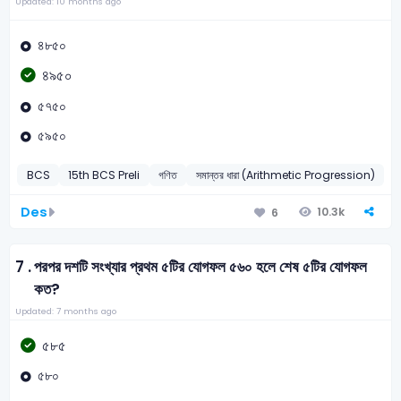
Updated: 10 months ago
৪৮৫০
৪৯৫০
৫৭৫০
৫৯৫০
BCS
15th BCS Preli
গণিত
সমান্তর ধারা (Arithmetic Progression)
Des
10.3k
6
7 .
পরপর দশটি সংখ্যার প্রথম ৫টির যোগফল ৫৬০ হলে শেষ ৫টির যোগফল
কত?
Updated: 7 months ago
৫৮৫
৫৮০