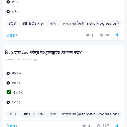
৫৭৫
৫৭০
BCS
18th BCS Preli
গণিত
সমান্তর ধারা (Arithmetic Progression)
Des
2k
1
8 .
১ হতে ১০০ পর্যন্ত সংখ্যাসমূহের যোগফল কত?
Updated: 6 months ago
৪৯৯৯
৫৫০১
৫০৫০
৫০০১
BCS
18th BCS Preli
গণিত
সমান্তর ধারা (Arithmetic Progression)
Des
837
3