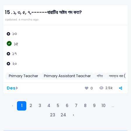
15 .
১, ৩, ৫, ৭,------ধারাটির অষ্টম পদ কত?
Updated: 4 months ago
১৩
১৫
১৭
২০
Primary Teacher
Primary Assistant Teacher
গণিত
সমান্তর ধারা 
Des
2.5k
0
‹
1
2
3
4
5
6
7
8
9
10
...
23
24
›