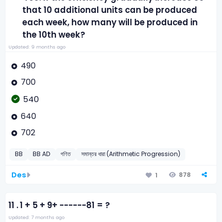
that 10 additional units can be produced
each week, how many will be produced in
the 10th week?
Updated: 9 months ago
490
700
540
640
702
BB
BB AD
গণিত
সমান্তর ধারা (Arithmetic Progression)
Des
878
1
11 .
1 + 5 + 9+ ------81 = ?
Updated: 7 months ago