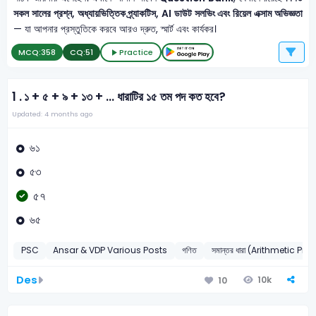
সকল সালের প্রশ্ন, অধ্যায়ভিত্তিক প্র্যাকটিস, AI ডাউট সলভিং এবং রিয়েল এক্সাম অভিজ্ঞতা
— যা আপনার প্রস্তুতিকে করবে আরও দ্রুত, স্মার্ট এবং কার্যকর।
MCQ:
358
CQ:
51
Practice
1 .
১ + ৫ + ৯ + ১৩ + ... ধারাটির ১৫ তম পদ কত হবে?
Updated: 4 months ago
৬১
৫৩
৫৭
৬৫
PSC
Ansar & VDP Various Posts
গণিত
সমান্তর ধারা (Arithmetic Pr
Des
10k
10