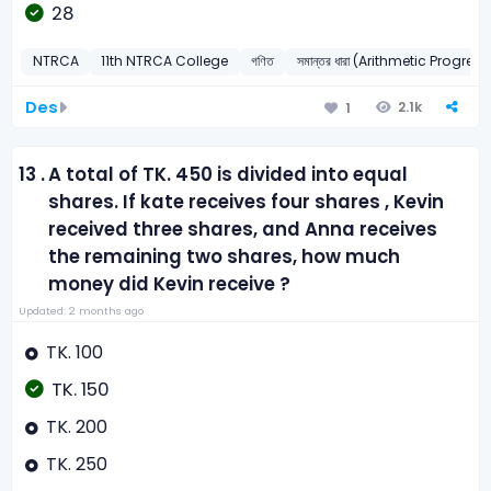
28
NTRCA
11th NTRCA College
গণিত
সমান্তর ধারা (Arithmetic Progres
Des
2.1k
1
13 .
A total of TK. 450 is divided into equal
shares. If kate receives four shares , Kevin
received three shares, and Anna receives
the remaining two shares, how much
money did Kevin receive ?
Updated: 2 months ago
TK. 100
TK. 150
TK. 200
TK. 250