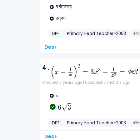
বর্গক্ষেত্র
রম্বস
DPE
Primary Head Teacher-2008
গণিত
Des
(
x
-
1
x
)
2
=
3
x
3
-
1
x
3
=
ক
ত
?
2
4 .
(
)
1
1
3
−
=
3
−
=
ক
ত
?
x
x
3
x
x
Created: 7 years ago |
Updated: 7 months ago
০
6
3
√
6
3
DPE
Primary Head Teacher-2008
গণিত
Des