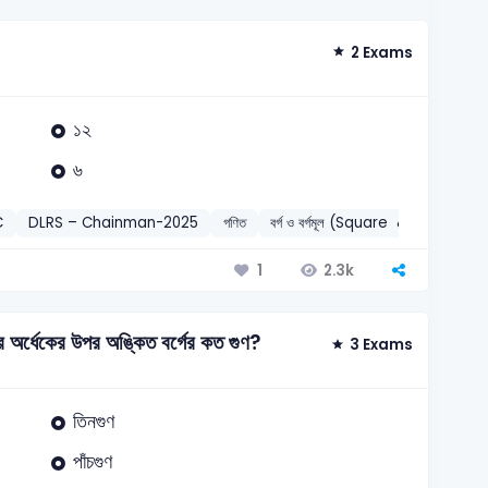
2 Exams
১২
৬
C
DLRS – Chainman-2025
গণিত
বর্গ ও বর্গমূল (Square & Square ro
2.3k
1
 অর্ধেকের উপর অঙ্কিত বর্গের কত গুণ?
3 Exams
তিনগুণ
পাঁচগুণ