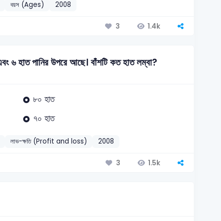
বয়স (Ages)
2008
1.4k
3
বং ৬ হাত পানির উপরে আছে। বাঁশটি কত হাত লম্বা?
৮০ হাত
৭০ হাত
লাভ-ক্ষতি (Profit and loss)
2008
1.5k
3