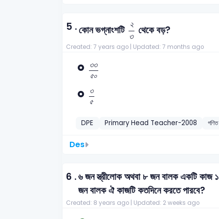
২
৩
২
5 .
কোন ভগ্নাংশটি
থেকে বড়?
৩
Created: 7 years ago |
Updated: 7 months ago
৩
৩
৫
০
৩
৩
৫
০
৩
৫
৩
৫
DPE
Primary Head Teacher-2008
গণিত
Des
6 .
৬ জন স্ত্রীলোক অথবা ৮ জন বালক একটি কাজ ১২
জন বালক ঐ কাজটি কতদিনে করতে পারবে?
Created: 8 years ago |
Updated: 2 weeks ago