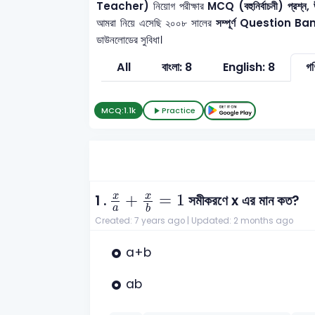
Teacher)
নিয়োগ পরীক্ষার
MCQ (বহুনির্বাচনী) প্রশ্ন, 
আমরা নিয়ে এসেছি ২০০৮ সালের
সম্পূর্ণ Question Ba
ডাউনলোডের সুবিধা।
All
বাংলা: 8
English: 8
গণ
MCQ:
1.1k
Practice
x
a
+
x
b
=
1
x
x
+
=
1
1 .
সমীকরণে x এর মান কত?
a
b
Created: 7 years ago |
Updated: 2 months ago
a+b
ab