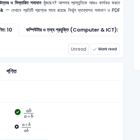
উত্তর ও বিস্তারিত সমাধান
খুঁজছেন? আপনার প্রস্তুতিকে আরও কার্যকর করতে
nk
— যেখানে প্রতিটি প্রশ্নের সাথে রয়েছে নির্ভুল ব্যাখ্যাসহ সমাধাণ ও PDF
িত: 10
কম্পিউটার ও তথ্য প্রযুক্তি (Computer & ICT): 1
সাধ
Unread
Mark read
গণিত
a
b
a
+
b
a
b
+
a
b
a
+
b
a
b
+
a
b
a
b