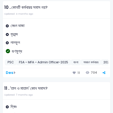
10 .
কোনটি কর্মধারয় সমাস নয়?
Updated: 4 months ago
বেগুন ভাজা
মৃদুমন্দ
লালফুল
গুণমুগ্ধ
PSC
FSA – MFA – Admin Officer-2025
বাংলা
সাধারণ কর্মধারয়
2025
Des
704
11
11 .
'তাল ও মাতাল' কোন সমাস?
Updated: 7 months ago
দ্বিগু