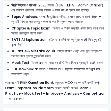
নির্ভুল উত্তর ও ব্যাখ্যা:
2025 সালের (FSA – MFA – Admin Officer)
এর প্রতিটি প্রশ্নের পেছনের লজিক ও সহজ ব্যাখ্যা যুক্ত করা হয়েছে।
Topic Analysis:
বাংলা, English, গণিত, সাধারণ জ্ঞান, সাধারণ বিজ্ঞান —
প্রতিটি বিষয়ের পারফরম্যান্স আলাদা করে বিশ্লেষণ করতে পারবেন।
Chapter & Topic Exam:
অধ্যায় ও টপিক অনুযায়ী এক্সাম দিয়ে ধাপে ধাপে
নিজের প্রস্তুতি যাচাই করুন।
SATT AI Explanation:
কঠিন বা কনফিউজিং প্রশ্নগুলো AI দিয়ে মুহূর্তেই
বুঝে নিন।
⚔️ Battle & Mistake Vault:
লাইভ ব্যাটেল খেলুন এবং ভুল প্রশ্নগুলো
সংরক্ষণ করে পুনরায় প্র্যাকটিস করুন।
Mock Test:
রিয়েল এক্সামের মতো মক টেস্ট দিয়ে নিজের প্রস্তুতি যাচাই করুন।
PDF Download:
প্রশ্ন ও সমাধান PDF হিসেবে ডাউনলোড বা প্রিন্ট করে
অফলাইনে পড়ুন।
আমাদের এই
নিয়োগ Question Bank
শুধুমাত্র MCQ নয় — এটি একটি সম্পূর্ণ
Exam Preparation Platform
যেখানে আপনি পাবেন
Learn +
Practice + Mock Test + Improve + Analysis + Competition
— সব একসাথে।