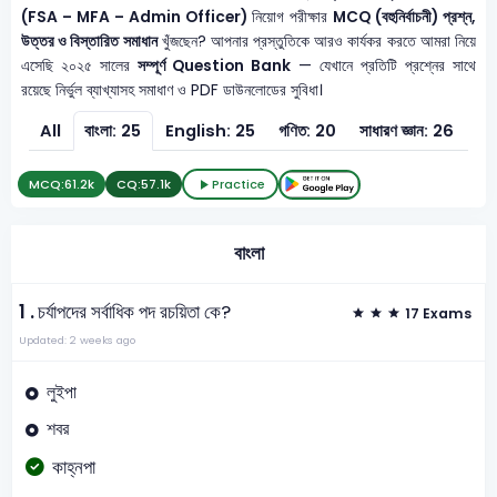
(FSA – MFA – Admin Officer)
নিয়োগ পরীক্ষার
MCQ (বহুনির্বাচনী) প্রশ্ন,
উত্তর ও বিস্তারিত সমাধান
খুঁজছেন? আপনার প্রস্তুতিকে আরও কার্যকর করতে আমরা নিয়ে
এসেছি ২০২৫ সালের
সম্পূর্ণ Question Bank
— যেখানে প্রতিটি প্রশ্নের সাথে
রয়েছে নির্ভুল ব্যাখ্যাসহ সমাধাণ ও PDF ডাউনলোডের সুবিধা।
All
বাংলা: 25
English: 25
গণিত: 20
সাধারণ জ্ঞান: 26
সাধ
MCQ:
61.2k
CQ:
57.1k
Practice
বাংলা
1 .
চর্যাপদের সর্বাধিক পদ রচয়িতা কে?
17 Exams
Updated: 2 weeks ago
লুইপা
শবর
কাহ্নপা