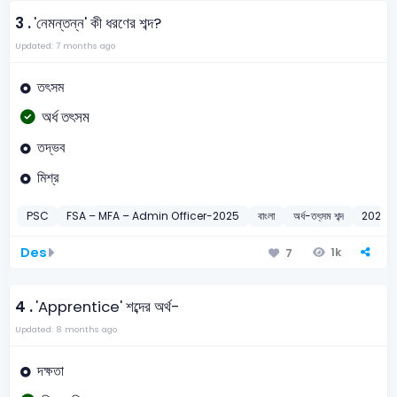
3 .
'নেমন্তন্ন' কী ধরণের শব্দ?
Updated: 7 months ago
তৎসম
অর্ধ তৎসম
তদ্ভব
মিশ্র
PSC
FSA – MFA – Admin Officer-2025
বাংলা
অর্ধ-তৎ্সম শব্দ
2025
Des
1k
7
4 .
'Apprentice' শব্দের অর্থ-
Updated: 8 months ago
দক্ষতা