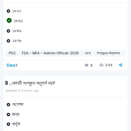
১৮২০
১৮৯১
১৮৯৯
১৯৭৬
PSC
FSA – MFA – Admin Officer-2025
বাংলা
ঈশ্বরচন্দ্র বিদ্যাসাগর
20
Des
346
8
8 .
কোনটি সংস্কৃত অনুসর্গ নয়?
Updated: 6 months ago
অপেক্ষা
জন্য
কর্তৃক