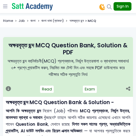
Sign In
Home
Job
বাংলা
বাংলা ভাষা (ব্যাকরণ)
অক্ষরবৃত্ত ছন্দ > MCQ
অক্ষরবৃত্ত ছন্দ MCQ Question Bank, Solution &
PDF
অক্ষরবৃত্ত ছন্দ বহুনির্বাচনী(MCQ) প্রশ্নব্যাংক, নির্ভুল উত্তরমালা ও ব্যাখ্যাসহ সমাধান।
৩+ প্রশ্নে প্র্যাকটিস করুন, নিয়মিত মক টেস্ট দিন এবং সহজে PDF ডাউনলোড করে
পরীক্ষার সঠিক প্রস্তুতি নিন।
Read
Exam
অক্ষরবৃত্ত ছন্দ MCQ Question Bank & Solution -
আপনি কি অক্ষরবৃত্ত ছন্দ
নিয়োগ (Job) পরীক্ষার
MCQ প্রশ্নব্যাংক, নির্ভুল উত্তর,
মানসম্মত ব্যাখ্যা ও সমাধান
খুঁজছেন? তাহলে আপনি সঠিক জায়গায় এসেছেন। এখানে আপনি
পাবেন
Question Bank
, যেখানে রয়েছে
বিগত সকল সালের প্রশ্ন, অধ্যায়ভিত্তিক
প্র্যাকটিস, AI ডাউট সলভিং এবং রিয়েল এক্সাম অভিজ্ঞতা
— যা আপনার প্রস্তুতিকে করবে