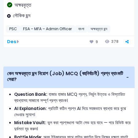
অক্ষরবৃত্ত
লৌকিক ছন্দ
PSC
FSA – MFA – Admin Officer
বাংলা
অক্ষরবৃত্ত ছন্দ
Des
378
9
কেন অক্ষরবৃত্ত ছন্দ নিয়োগ (Job) MCQ (বহুনির্বাচনী) প্রশ্ন ব্যাংকটি
সেরা?
Question Bank:
হাজার হাজার MCQ প্রশ্ন, নির্ভুল উত্তর ও বিস্তারিত
ব্যাখ্যাসহ সাজানো সম্পূর্ণ প্রশ্ন ব্যাংক।
AI Explanation:
প্রতিটি কঠিন প্রশ্ন AI দিয়ে সহজভাবে ব্যাখ্যা করে বুঝে
নেওয়ার সুযোগ।
Mistake Vault:
ভুল করা প্রশ্নগুলো অটো সেভ হয়ে যাবে — পরে রিভিউ করে
দুর্বলতা দূর করুন।
Battle Mode:
অন্য ইউজারদের সাথে লাইভ ব্যাটেল দিয়ে নিজের দক্ষতা যাচাই