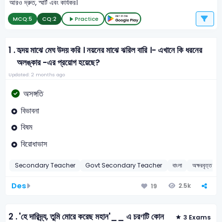
আরও দ্রুত, স্মার্ট এবং কার্যকর।
MCQ:
5
CQ:
2
Practice
1 .
হৃদয় মাঝে মেঘ উদয় করি । নয়নের মাঝে ঝরিল বারি ।- এখানে কি ধরনের
অলঙ্কার -এর প্রয়োগ হয়েছে?
Updated: 2 months ago
অসঙ্গতি
বিভাবনা
বিষম
বিরোধাভাস
Secondary Teacher
Govt Secondary Teacher
বাংলা
অক্ষরবৃত্ত ছন্দ
Des
2.5k
19
2 .
'হে দারিদ্র্য, তুমি মোরে করেছ মহান'__ এ চরণটি কোন
3 Exams