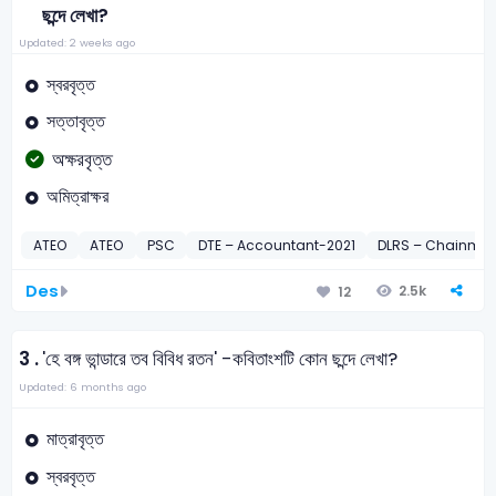
ছন্দে লেখা?
Updated: 2 weeks ago
স্বরবৃত্ত
সত্তাবৃত্ত
অক্ষরবৃত্ত
অমিত্রাক্ষর
ATEO
ATEO
PSC
DTE – Accountant-2021
DLRS – Chainma
Des
2.5k
12
3 .
'হে বঙ্গ ভান্ডারে তব বিবিধ রতন' -কবিতাংশটি কোন ছন্দে লেখা?
Updated: 6 months ago
মাত্রাবৃত্ত
স্বরবৃত্ত