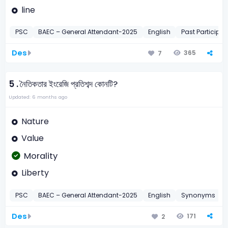
line
PSC
BAEC – General Attendant-2025
English
Past Participle
Des
365
7
5 .
নৈতিকতার ইংরেজি প্রতিশব্দ কোনটি?
Updated: 6 months ago
Nature
Value
Morality
Liberty
PSC
BAEC – General Attendant-2025
English
Synonyms
Des
171
2