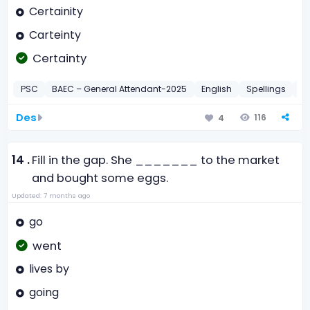
Certainity
Carteinty
Certainty
PSC
BAEC – General Attendant-2025
English
Spellings
2
Des
116
4
14 .
Fill in the gap. She _______ to the market
and bought some eggs.
Updated: 7 months ago
go
went
lives by
going