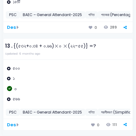
১৮টি
PSC
BAEC – General Attendant-2025
গণিত
শতকরা (Percentage)
Des
289
0
×
×
×
×
13 .
{(৫৩২+০.৩৪ + ০.৬৬)
০
(২২-৫৫)} =?
Updated: 6 months ago
৫০০
১
০
৫৬৬
PSC
BAEC – General Attendant-2025
গণিত
সরলীকরণ (Simplificat
Des
111
0