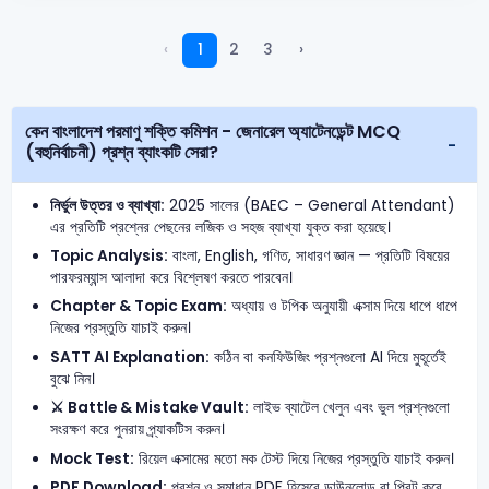
‹
1
2
3
›
কেন বাংলাদেশ পরমাণু শক্তি কমিশন - জেনারেল অ্যাটেনডেন্ট MCQ
(বহুনির্বাচনী) প্রশ্ন ব্যাংকটি সেরা?
নির্ভুল উত্তর ও ব্যাখ্যা:
2025 সালের (BAEC – General Attendant)
এর প্রতিটি প্রশ্নের পেছনের লজিক ও সহজ ব্যাখ্যা যুক্ত করা হয়েছে।
Topic Analysis:
বাংলা, English, গণিত, সাধারণ জ্ঞান — প্রতিটি বিষয়ের
পারফরম্যান্স আলাদা করে বিশ্লেষণ করতে পারবেন।
Chapter & Topic Exam:
অধ্যায় ও টপিক অনুযায়ী এক্সাম দিয়ে ধাপে ধাপে
নিজের প্রস্তুতি যাচাই করুন।
SATT AI Explanation:
কঠিন বা কনফিউজিং প্রশ্নগুলো AI দিয়ে মুহূর্তেই
বুঝে নিন।
⚔️ Battle & Mistake Vault:
লাইভ ব্যাটেল খেলুন এবং ভুল প্রশ্নগুলো
সংরক্ষণ করে পুনরায় প্র্যাকটিস করুন।
Mock Test:
রিয়েল এক্সামের মতো মক টেস্ট দিয়ে নিজের প্রস্তুতি যাচাই করুন।
PDF Download:
প্রশ্ন ও সমাধান PDF হিসেবে ডাউনলোড বা প্রিন্ট করে