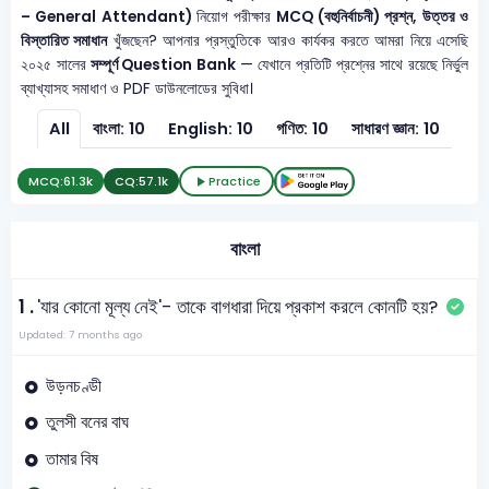
– General Attendant)
নিয়োগ পরীক্ষার
MCQ (বহুনির্বাচনী) প্রশ্ন, উত্তর ও
বিস্তারিত সমাধান
খুঁজছেন? আপনার প্রস্তুতিকে আরও কার্যকর করতে আমরা নিয়ে এসেছি
২০২৫ সালের
সম্পূর্ণ Question Bank
— যেখানে প্রতিটি প্রশ্নের সাথে রয়েছে নির্ভুল
ব্যাখ্যাসহ সমাধাণ ও PDF ডাউনলোডের সুবিধা।
All
বাংলা: 10
English: 10
গণিত: 10
সাধারণ জ্ঞান: 10
MCQ:
61.3k
CQ:
57.1k
Practice
বাংলা
1 .
'যার কোনো মূল্য নেই'- তাকে বাগধারা দিয়ে প্রকাশ করলে কোনটি হয়?
Updated: 7 months ago
উড়নচণ্ডী
তুলসী বনের বাঘ
তামার বিষ