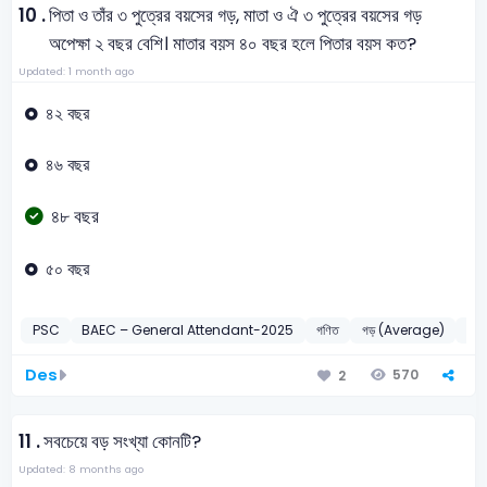
10 .
পিতা ও তাঁর ৩ পুত্রের বয়সের গড়, মাতা ও ঐ ৩ পুত্রের বয়সের গড়
অপেক্ষা ২ বছর বেশি। মাতার বয়স ৪০ বছর হলে পিতার বয়স কত?
Updated: 1 month ago
৪২ বছর
৪৬ বছর
৪৮ বছর
৫০ বছর
PSC
BAEC – General Attendant-2025
গণিত
গড় (Average)
20
Des
570
2
11 .
সবচেয়ে বড় সংখ্যা কোনটি?
Updated: 8 months ago