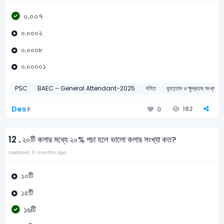
০.০০৭
০.০০০২
০.০০০৮
০.০০০০১
PSC
BAEC – General Attendant-2025
গণিত
বৃহত্তম ও ক্ষুদ্রতম সংখ্যা
Des
182
0
12 .
২০টি কলার মধ্যে ২০% পচা হলে ভালো কলার সংখ্যা কত?
Updated: 6 months ago
১০টি
১৫টি
১৬টি