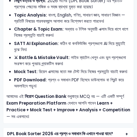
নির্ভুল উত্তর ও ব্যাখ্যা:
2026 সালের (DPL Book Sorter) এর প্রতিটি
প্রশ্নের পেছনের লজিক ও সহজ ব্যাখ্যা যুক্ত করা হয়েছে।
Topic Analysis:
বাংলা, English, গণিত, সাধারণ জ্ঞান, সাধারণ বিজ্ঞান —
প্রতিটি বিষয়ের পারফরম্যান্স আলাদা করে বিশ্লেষণ করতে পারবেন।
Chapter & Topic Exam:
অধ্যায় ও টপিক অনুযায়ী এক্সাম দিয়ে ধাপে ধাপে
নিজের প্রস্তুতি যাচাই করুন।
SATT AI Explanation:
কঠিন বা কনফিউজিং প্রশ্নগুলো AI দিয়ে মুহূর্তেই
বুঝে নিন।
⚔️ Battle & Mistake Vault:
লাইভ ব্যাটেল খেলুন এবং ভুল প্রশ্নগুলো
সংরক্ষণ করে পুনরায় প্র্যাকটিস করুন।
Mock Test:
রিয়েল এক্সামের মতো মক টেস্ট দিয়ে নিজের প্রস্তুতি যাচাই করুন।
PDF Download:
প্রশ্ন ও সমাধান PDF হিসেবে ডাউনলোড বা প্রিন্ট করে
অফলাইনে পড়ুন।
আমাদের এই
নিয়োগ Question Bank
শুধুমাত্র MCQ নয় — এটি একটি সম্পূর্ণ
Exam Preparation Platform
যেখানে আপনি পাবেন
Learn +
Practice + Mock Test + Improve + Analysis + Competition
— সব একসাথে।
DPL Book Sorter 2026 এর প্রশ্ন ও সমাধান কি এখানে পাওয়া যাবে?