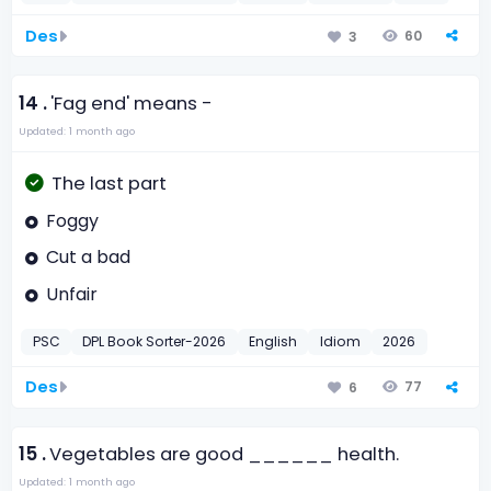
Des
60
3
14 .
'Fag end' means -
Updated: 1 month ago
The last part
Foggy
Cut a bad
Unfair
PSC
DPL Book Sorter-2026
English
Idiom
2026
Des
77
6
15 .
Vegetables are good ______ health.
Updated: 1 month ago