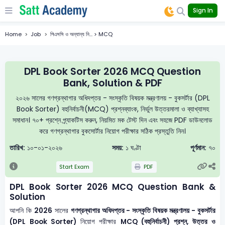
Sign In
Home
Job
পিএসসি ও অন্যান্য নি... > MCQ
DPL Book Sorter 2026 MCQ Question
Bank, Solution & PDF
২০২৬ সালের গণগ্রন্থাগার অধিদপ্তর - সংস্কৃতি বিষয়ক মন্ত্রণালয় - বুকসর্টার (DPL
Book Sorter) বহুনির্বাচনী(MCQ) প্রশ্নব্যাংক, নির্ভুল উত্তরমালা ও ব্যাখ্যাসহ
সমাধান। ৭০+ প্রশ্নে প্র্যাকটিস করুন, নিয়মিত মক টেস্ট দিন এবং সহজে PDF ডাউনলোড
করে গণগ্রন্থাগার বুকসোর্টার নিয়োগ পরীক্ষার সঠিক প্রস্তুতি নিন।
তারিখ:
১০-০১-২০২৬
সময়:
১ ঘণ্টা
পূর্ণমান:
৭০
Start Exam
PDF
DPL Book Sorter 2026 MCQ Question Bank &
Solution
আপনি কি
2026
সালের
গণগ্রন্থাগার অধিদপ্তর - সংস্কৃতি বিষয়ক মন্ত্রণালয় - বুকসর্টার
(DPL Book Sorter)
নিয়োগ পরীক্ষার
MCQ (বহুনির্বাচনী) প্রশ্ন, উত্তর ও