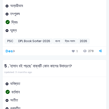
অব্যয়ীভাব
তৎপুরুষ
দ্বিগু
দ্বন্দ্ব
PSC
DPL Book Sorter-2026
বাংলা
দ্বিগু সমাস
2026
Des
279
1
5 .
'হাসান বই পড়ছে' বাক্যটি কোন কালের উদাহরণ?
Updated: 3 months ago
ভবিষ্যত
বর্তমান
অতীত
পুরাঘটিত