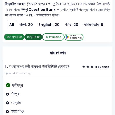
বিস্তারিত সমাধান
খুঁজছেন? আপনার প্রস্তুতিকে আরও কার্যকর করতে আমরা নিয়ে এসেছি
২০২৬ সালের
সম্পূর্ণ Question Bank
— যেখানে প্রতিটি প্রশ্নের সাথে রয়েছে নির্ভুল
ব্যাখ্যাসহ সমাধাণ ও PDF ডাউনলোডের সুবিধা।
All
বাংলা: 20
English: 20
গণিত: 20
সাধারণ জ্ঞান: 8
সাধার
MCQ:
61.2k
CQ:
57.1k
Practice
সাধারণ জ্ঞান
1 .
বাংলাদেশের নদী গবেষণা ইনস্টিটিউট কোথায়?
11 Exams
Updated: 2 weeks ago
ফরিদপুর
চাঁদপুর
চট্টগ্রাম
নারায়ণগঞ্জ