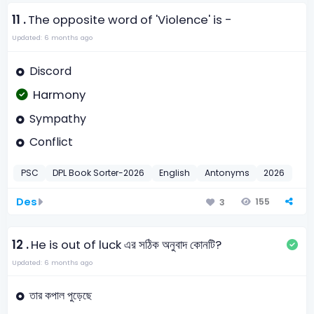
11 .
The opposite word of 'Violence' is -
Updated: 6 months ago
Discord
Harmony
Sympathy
Conflict
PSC
DPL Book Sorter-2026
English
Antonyms
2026
Des
155
3
12 .
He is out of luck এর সঠিক অনুবাদ কোনটি?
Updated: 6 months ago
তার কপাল পুড়েছে