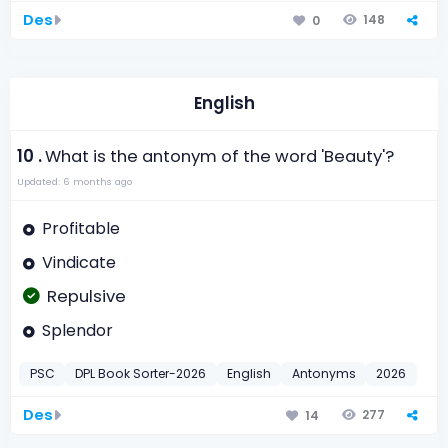
Des
148
0
English
10 .
What is the antonym of the word 'Beauty'?
Updated: 6 months ago
Profitable
Vindicate
Repulsive
Splendor
PSC
DPL Book Sorter-2026
English
Antonyms
2026
Des
277
14