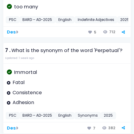
too many
PSC
BARD – AD-2025
English
Indefinite Adjectives
2025
Des
712
5
7 .
What is the synonym of the word 'Perpetual'?
Updated: 1 week ago
Immortal
Fatal
Consistence
Adhesion
PSC
BARD – AD-2025
English
Synonyms
2025
Des
382
7