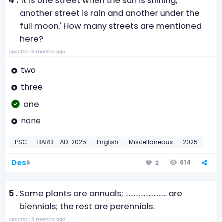
4 .
'It is one street when the sun is shining,
another street is rain and another under the
full moon.' How many streets are mentioned
here?
Updated: 3 months ago
two
three
one
none
PSC
BARD – AD-2025
English
Miscellaneous
2025
Des
614
2
5 .
Some plants are annuals; ……………………. are
biennials; the rest are perennials.
Updated: 3 months ago