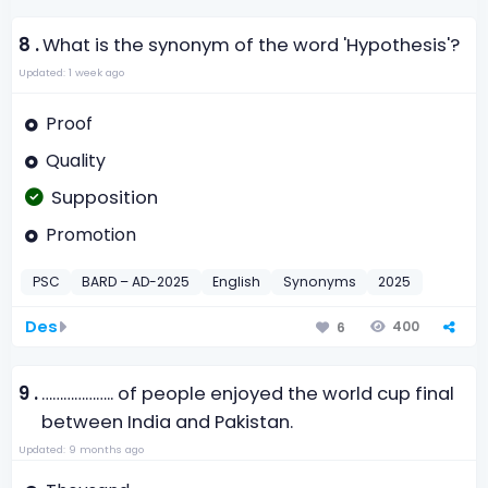
8 .
What is the synonym of the word 'Hypothesis'?
Updated: 1 week ago
Proof
Quality
Supposition
Promotion
PSC
BARD – AD-2025
English
Synonyms
2025
Des
400
6
9 .
……………….. of people enjoyed the world cup final
between India and Pakistan.
Updated: 9 months ago