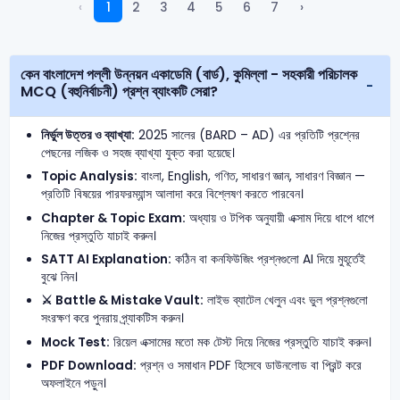
‹
1
2
3
4
5
6
7
›
কেন বাংলাদেশ পল্লী উন্নয়ন একাডেমি (বার্ড), কুমিল্লা - সহকারী পরিচালক
MCQ (বহুনির্বাচনী) প্রশ্ন ব্যাংকটি সেরা?
নির্ভুল উত্তর ও ব্যাখ্যা:
2025 সালের (BARD – AD) এর প্রতিটি প্রশ্নের
পেছনের লজিক ও সহজ ব্যাখ্যা যুক্ত করা হয়েছে।
Topic Analysis:
বাংলা, English, গণিত, সাধারণ জ্ঞান, সাধারণ বিজ্ঞান —
প্রতিটি বিষয়ের পারফরম্যান্স আলাদা করে বিশ্লেষণ করতে পারবেন।
Chapter & Topic Exam:
অধ্যায় ও টপিক অনুযায়ী এক্সাম দিয়ে ধাপে ধাপে
নিজের প্রস্তুতি যাচাই করুন।
SATT AI Explanation:
কঠিন বা কনফিউজিং প্রশ্নগুলো AI দিয়ে মুহূর্তেই
বুঝে নিন।
⚔️ Battle & Mistake Vault:
লাইভ ব্যাটেল খেলুন এবং ভুল প্রশ্নগুলো
সংরক্ষণ করে পুনরায় প্র্যাকটিস করুন।
Mock Test:
রিয়েল এক্সামের মতো মক টেস্ট দিয়ে নিজের প্রস্তুতি যাচাই করুন।
PDF Download:
প্রশ্ন ও সমাধান PDF হিসেবে ডাউনলোড বা প্রিন্ট করে
অফলাইনে পড়ুন।