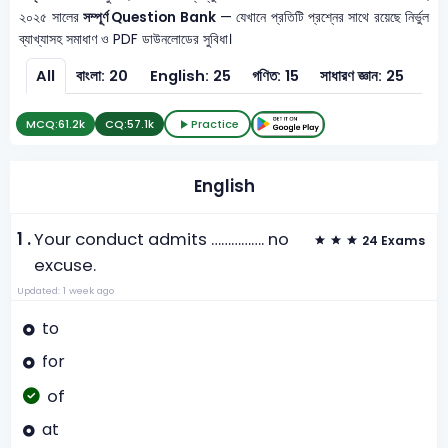
২০২৫ সালের
সম্পূর্ণ Question Bank
— যেখানে প্রতিটি প্রশ্নের সাথে রয়েছে নির্ভুল
ব্যাখ্যাসহ সমাধাণ ও PDF ডাউনলোডের সুবিধা।
All
বাংলা: 20
English: 25
গণিত: 15
সাধারণ জ্ঞান: 25
সাধা
MCQ:
61.2k
CQ:
57.1k
Practice
English
1 .
Your conduct admits ……………. no
24 Exams
excuse.
Updated: 1 week ago
to
for
of
at