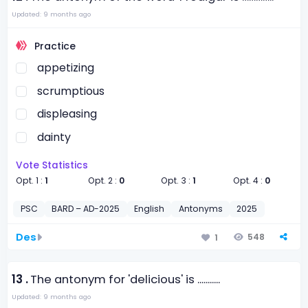
Updated: 9 months ago
Practice
appetizing
scrumptious
displeasing
dainty
Vote Statistics
Opt. 1 :
1
Opt. 2 :
0
Opt. 3 :
1
Opt. 4 :
0
PSC
BARD – AD-2025
English
Antonyms
2025
Des
548
1
13 .
The antonym for 'delicious' is ...........
Updated: 9 months ago