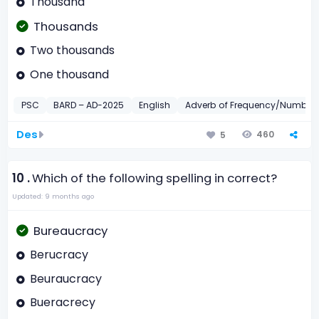
Thousand
Thousands
Two thousands
One thousand
PSC
BARD – AD-2025
English
Adverb of Frequency/Number
Des
460
5
10 .
Which of the following spelling in correct?
Updated: 9 months ago
Bureaucracy
Berucracy
Beuraucracy
Bueracrecy