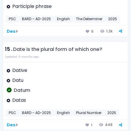
Participle phrase
PSC
BARD – AD-2025
English
The Determiner
2025
Des
1.2k
5
15 .
Date is the plural form of which one?
Updated: 9 months ago
Dative
Datu
Datum
Datas
PSC
BARD – AD-2025
English
Plural Number
2025
Des
448
1