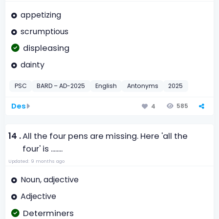
appetizing
scrumptious
displeasing
dainty
PSC
BARD – AD-2025
English
Antonyms
2025
Des
585
4
14 .
All the four pens are missing. Here 'all the
four' is ........
Updated: 9 months ago
Noun, adjective
Adjective
Determiners