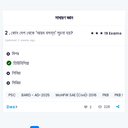
সাধারণ জ্ঞান
2 .
কোন দেশ থেকে 'আরব বসন্ত' সূচনা হয়?
19 Exams
Updated: 2 weeks ago
মিশর
তিউনিশিয়া
লিবিয়া
সিরিয়া
PSC
BARD – AD-2025
MoHFW SAE (Civil)-2016
PKB
PKB Sen
Des
228
2