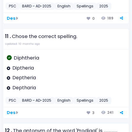
PSC
BARD – AD-2025
English
Spellings
2025
Des
189
0
11 .
Chose the correct spelling.
Updated: 10 months ago
Diphtheria
Diptheria
Deptheria
Deptharia
PSC
BARD – AD-2025
English
Spellings
2025
Des
241
3
12 .
The antonym of the word 'Prodigal' is …………..