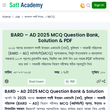
Sign In
Home
Job
বাংলাদেশ পল্লী উন্নয়... > MCQ
BARD – AD 2025 MCQ Question Bank,
Solution & PDF
২০২৫ সালের বাংলাদেশ পল্লী উন্নয়ন একাডেমি (বার্ড), কুমিল্লা - সহকারী পরিচালক
(BARD – AD) বহুনির্বাচনী(MCQ) প্রশ্নব্যাংক, নির্ভুল উত্তরমালা ও ব্যাখ্যাসহ
সমাধান। ১০০+ প্রশ্নে প্র্যাকটিস করুন, নিয়মিত মক টেস্ট দিন এবং সহজে PDF ডাউনলোড
করে বার্ড – সহকারী পরিচালক নিয়োগ পরীক্ষার সঠিক প্রস্তুতি নিন।
তারিখ:
০৫-০৭-২০২৫
সময়:
১ ঘণ্টা
পূর্ণমান:
১০০
Start Exam
PDF
BARD – AD 2025 MCQ Question Bank & Solution
আপনি কি
2025
সালের
বাংলাদেশ পল্লী উন্নয়ন একাডেমি (বার্ড), কুমিল্লা - সহকারী
পরিচালক (BARD – AD)
নিয়োগ পরীক্ষার
MCQ (বহুনির্বাচনী) প্রশ্ন, উত্তর ও
বিস্তারিত সমাধান
খুঁজছেন? আপনার প্রস্তুতিকে আরও কার্যকর করতে আমরা নিয়ে এসেছি