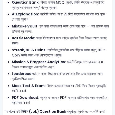
Question Bank:
হাজার হাজার MCQ প্রশ্ন, নির্ভুল উত্তর ও বিস্তারিত
ব্যাখ্যাসহ সাজানো সম্পূর্ণ প্রশ্ন ব্যাংক।
AI Explanation:
প্রতিটি কঠিন প্রশ্ন AI দিয়ে সহজভাবে ব্যাখ্যা করে বুঝে
নেওয়ার সুযোগ।
Mistake Vault:
ভুল করা প্রশ্নগুলো অটো সেভ হয়ে যাবে — পরে রিভিউ করে
দুর্বলতা দূর করুন।
Battle Mode:
অন্য ইউজারদের সাথে লাইভ ব্যাটেল দিয়ে নিজের দক্ষতা যাচাই
করুন।
Streak, XP & Coins:
প্রতিদিন প্র্যাকটিস করে স্ট্রিক বজায় রাখুন, XP ও
Coin অর্জন করুন এবং মোটিভেটেড থাকুন।
Mission & Progress Analytics:
ডেইলি টাস্ক সম্পন্ন করুন এবং
নিজের পারফরম্যান্স এনালাইসিস দেখুন।
Leaderboard:
দেশসেরা লিডারবোর্ডে জায়গা করে নিন এবং অন্যদের সাথে
প্রতিযোগিতা করুন।
Mock Test & Exam:
রিয়েল এক্সামের মতো মক টেস্ট দিয়ে নিজের প্রস্তুতি
যাচাই করুন।
PDF Download:
প্রশ্ন ও সমাধান PDF আকারে ডাউনলোড করে অফলাইনে
পড়াশোনা করুন।
আমাদের এই
নিয়োগ (Job) Question Bank
শুধুমাত্র প্রশ্ন নয় — এটি একটি