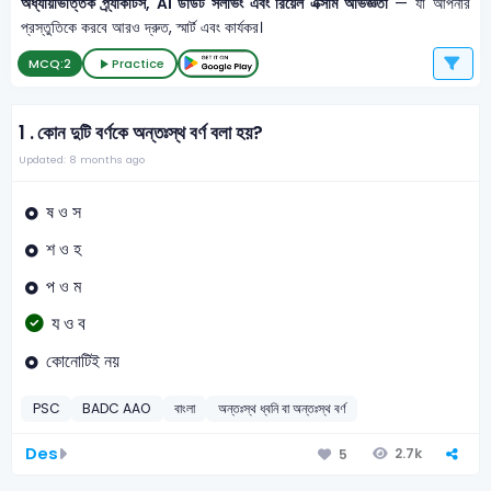
অধ্যায়ভিত্তিক প্র্যাকটিস, AI ডাউট সলভিং এবং রিয়েল এক্সাম অভিজ্ঞতা
— যা আপনার
প্রস্তুতিকে করবে আরও দ্রুত, স্মার্ট এবং কার্যকর।
MCQ:
2
Practice
1 .
কোন দুটি বর্ণকে অন্তঃস্থ বর্ণ বলা হয়?
Updated: 8 months ago
ষ ও স
শ ও হ
প ও ম
য ও ব
কোনোটিই নয়
PSC
BADC AAO
বাংলা
অন্তঃস্থ ধ্বনি বা অন্তঃস্থ বর্ণ
Des
2.7k
5