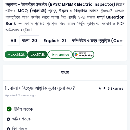
মন্ত্রণালয় - ইলেকট্রিক ইন্সপেক্টর (BPSC MPEMR Electric Inspector)
নিয়োগ
পরীক্ষার
MCQ (বহুনির্বাচনী) প্রশ্ন, উত্তর ও বিস্তারিত সমাধান
খুঁজছেন? আপনার
প্রস্তুতিকে আরও কার্যকর করতে আমরা নিয়ে এসেছি ২০২৫ সালের
সম্পূর্ণ Question
Bank
— যেখানে প্রতিটি প্রশ্নের সাথে রয়েছে নির্ভুল ব্যাখ্যাসহ সমাধাণ ও PDF
ডাউনলোডের সুবিধা।
All
বাংলা: 20
English: 21
কম্পিউটার ও তথ্য প্রযুক্তি 
MCQ:
61.2k
CQ:
57.1k
Practice
বাংলা
1 .
বাংলা সাহিত্যের আধুনিক যুগের সূচনা কবে?
6 Exams
Updated: 2 weeks ago
উনিশ শতকে
আঠার শতকে
বিশ শতকে