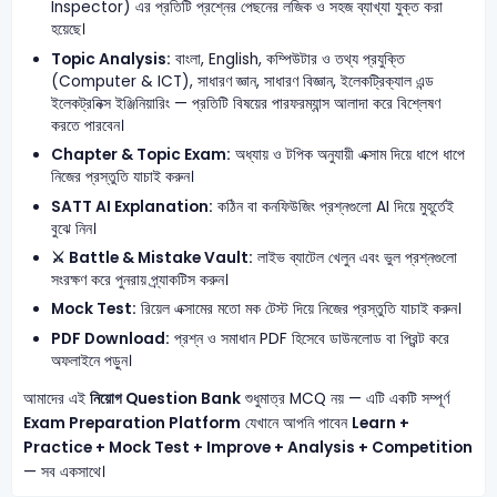
Inspector) এর প্রতিটি প্রশ্নের পেছনের লজিক ও সহজ ব্যাখ্যা যুক্ত করা
হয়েছে।
Topic Analysis:
বাংলা, English, কম্পিউটার ও তথ্য প্রযুক্তি
(Computer & ICT), সাধারণ জ্ঞান, সাধারণ বিজ্ঞান, ইলেকট্রিক্যাল এন্ড
ইলেকট্রনিক্স ইঞ্জিনিয়ারিং — প্রতিটি বিষয়ের পারফরম্যান্স আলাদা করে বিশ্লেষণ
করতে পারবেন।
Chapter & Topic Exam:
অধ্যায় ও টপিক অনুযায়ী এক্সাম দিয়ে ধাপে ধাপে
নিজের প্রস্তুতি যাচাই করুন।
SATT AI Explanation:
কঠিন বা কনফিউজিং প্রশ্নগুলো AI দিয়ে মুহূর্তেই
বুঝে নিন।
⚔️ Battle & Mistake Vault:
লাইভ ব্যাটেল খেলুন এবং ভুল প্রশ্নগুলো
সংরক্ষণ করে পুনরায় প্র্যাকটিস করুন।
Mock Test:
রিয়েল এক্সামের মতো মক টেস্ট দিয়ে নিজের প্রস্তুতি যাচাই করুন।
PDF Download:
প্রশ্ন ও সমাধান PDF হিসেবে ডাউনলোড বা প্রিন্ট করে
অফলাইনে পড়ুন।
আমাদের এই
নিয়োগ Question Bank
শুধুমাত্র MCQ নয় — এটি একটি সম্পূর্ণ
Exam Preparation Platform
যেখানে আপনি পাবেন
Learn +
Practice + Mock Test + Improve + Analysis + Competition
— সব একসাথে।