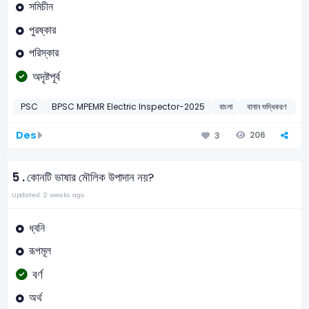
সমিচীন
পুরষ্কার
পরিস্কার
অদৃষ্টপূর্ব
PSC
BPSC MPEMR Electric Inspector-2025
বাংলা
বানান শুদ্ধিকরণ
2
Des
206
3
5 .
কোনটি ভাষার মৌলিক উপাদান নয়?
Updated: 2 weeks ago
ধ্বনি
রূপমূল
বর্ণ
অর্থ