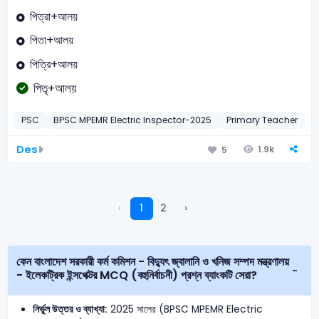
পিত্রা+আলয়
পিতা+আলয়
পিত্রি+আলয়
পিতৃ+আলয়
PSC
BPSC MPEMR Electric Inspector-2025
Primary Teacher
P
Des
1.9k
5
‹
1
2
›
কেন বাংলাদেশ সরকারী কর্ম কমিশন - বিদ্যুৎ জ্বালানি ও খনিজ সম্পদ মন্ত্রণালয়
- ইলেকট্রিক ইন্সপেক্টর MCQ (বহুনির্বাচনী) প্রশ্ন ব্যাংকটি সেরা?
নির্ভুল উত্তর ও ব্যাখ্যা:
2025 সালের (BPSC MPEMR Electric