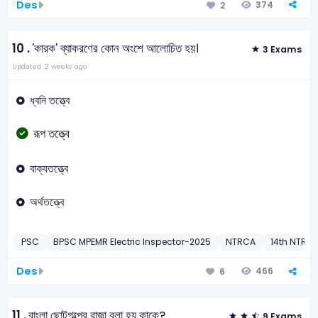
Des
374
2
10 .
'কারক' ব্যাকরণের কোন অংশে আলোচিত হয়।
3 Exams
Updated: 2 weeks ago
ধ্বনি তত্ত্বে
রূপ তত্ত্বে
বাক্যতত্ত্বে
অর্থতত্ত্বে
PSC
BPSC MPEMR Electric Inspector-2025
NTRCA
14th NTRCA
Des
466
6
11 .
বাংলা ছোটগল্পের রাজা বলা হয় কাকে?
9 Exams