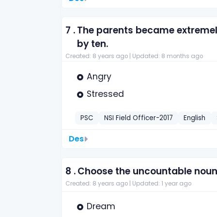
7 .
The parents became extremely
by ten.
Created: 8 years ago |
Updated: 8 months ago
Angry
Stressed
PSC
NSI Field Officer-2017
English
Des
8 .
Choose the uncountable noun
Created: 8 years ago |
Updated: 1 year ago
Dream