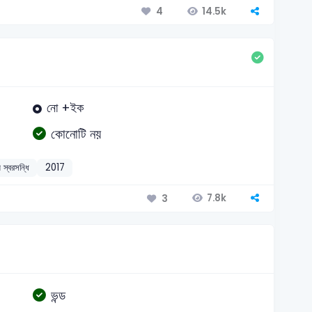
14.5k
4
নো +ইক
কোনোটি নয়
স্বরসন্ধি
2017
7.8k
3
ভন্ড