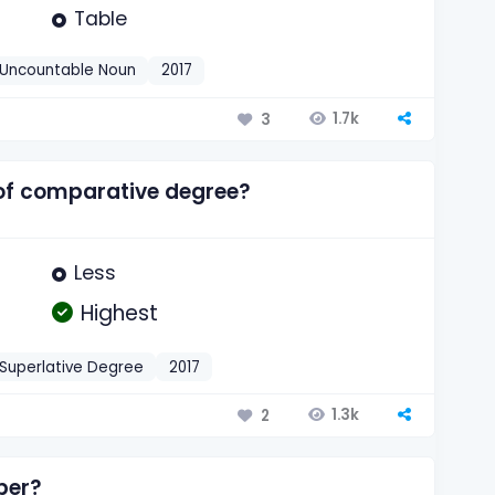
Table
Uncountable Noun
2017
1.7k
3
 of comparative degree?
Less
Highest
Superlative Degree
2017
1.3k
2
ber?