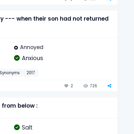
 --- when their son had not returned
Annoyed
Anxious
Synonyms
2017
726
2
 from below :
Salt