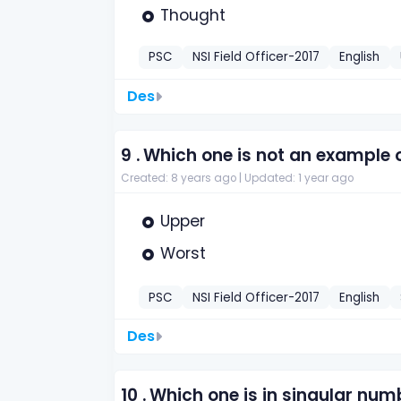
Thought
PSC
NSI Field Officer-2017
English
Des
9 .
Which one is not an example
Created: 8 years ago |
Updated: 1 year ago
Upper
Worst
PSC
NSI Field Officer-2017
English
Des
10 .
Which one is in singular num