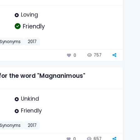
Loving
Friendly
Synonyms
2017
757
0
 for the word "Magnanimous"
Unkind
Friendly
Synonyms
2017
657
0