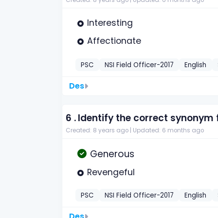
Interesting
Affectionate
PSC
NSI Field Officer-2017
English
Des
6 .
Identify the correct synonym
Created: 8 years ago |
Updated: 6 months ago
Generous
Revengeful
PSC
NSI Field Officer-2017
English
Des