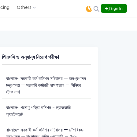
icing
Others
Sign In
পিএসসি ও অন্যান্য নিয়োগ পরীক্ষা
বাংলাদেশ সরকারী কর্ম কমিশন সচিবালয় — জনপ্রশাসন
মন্ত্রণালয় — সরকারি কর্মচারী হাসপাতাল — সিনিয়র
স্টাফ নার্স
বাংলাদেশ পরমাণু শক্তি কমিশন - ল্যাবরেটরি
অ্যাটেনডেন্ট
বাংলাদেশ সরকারী কর্ম কমিশন সচিবালয় — নৌপরিবহন
মন্ত্রণালয় — বাংলাদেশ মেরিন একাডেমি — উপ-