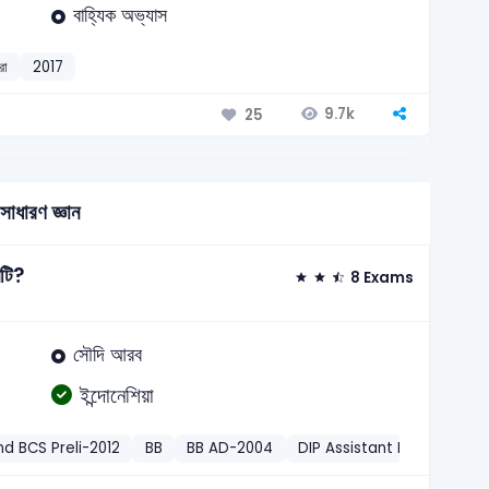
বাহ্যিক অভ্যাস
রা
2017
9.7k
25
সাধারণ জ্ঞান
নটি?
8 Exams
সৌদি আরব
ইন্দোনেশিয়া
nd BCS Preli-2012
BB
BB AD-2004
DIP Assistant Director-20