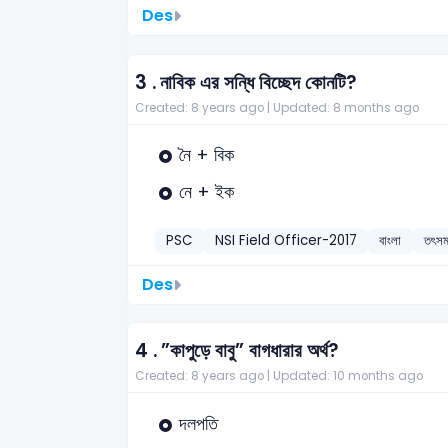
Des
3 .
নাবিক এর সন্ধি বিচ্ছেদ কোনটি?
Created: 8 years ago |
Updated: 8 months ago
নৈ + বিক
নে + ইক
PSC
NSI Field Officer-2017
বাংলা
তৎসম 
Des
4 .
”কাপুড়ে বাবু” বাগধারার অর্থ?
Created: 8 years ago |
Updated: 10 months ago
দলপতি