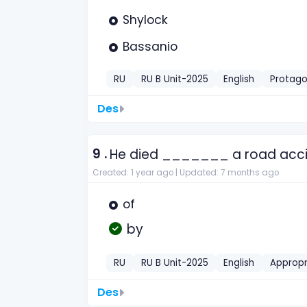
Shylock
Bassanio
RU
RU B Unit-2025
English
Protago
Des
9 .
He died _______ a road acci
Created: 1 year ago |
Updated: 7 months ago
of
by
RU
RU B Unit-2025
English
Appropr
Des