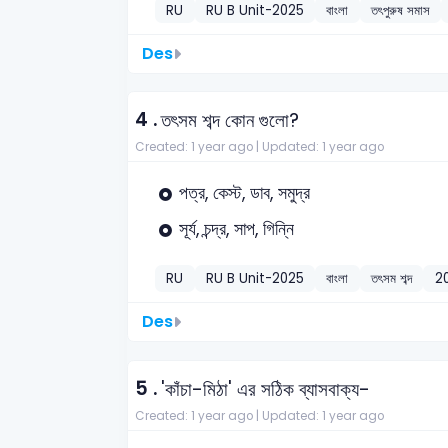
RU
RU B Unit-2025
বাংলা
তৎপুরুষ সমাস
Des
4 .
তৎসম শব্দ কোন গুলো?
Created: 1 year ago |
Updated: 1 year ago
পত্র, কেস্ট, ডাব, সমুদ্র
সূর্য, চন্দ্র, সাপ, গিন্নি
RU
RU B Unit-2025
বাংলা
তৎসম শব্দ
2
Des
5 .
'কাঁচা-মিঠা' এর সঠিক ব্যাসবাক্য-
Created: 1 year ago |
Updated: 1 year ago