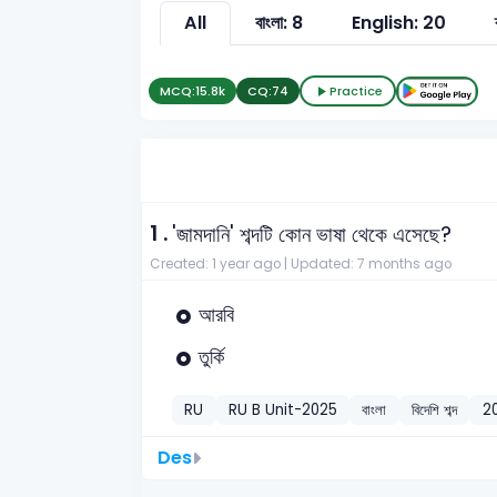
All
বাংলা: 8
English: 20
MCQ:
15.8k
CQ:
74
Practice
1 .
'জামদানি' শব্দটি কোন ভাষা থেকে এসেছে?
Created: 1 year ago |
Updated: 7 months ago
আরবি
তুর্কি
RU
RU B Unit-2025
বাংলা
বিদেশি শব্দ
2
Des