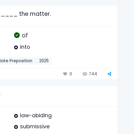
_____ the matter.
of
into
iate Preposition
2025
744
0
-
law-abiding
submissive