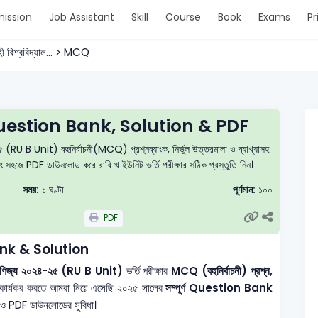
ission
Job Assistant
Skill
Course
Book
Exams
Pr
ী বিশ্ববিদ্যাল... > MCQ
estion Bank, Solution & PDF
(RU B Unit) বহুনির্বাচনী(MCQ) প্রশ্নব্যাংক, নির্ভুল উত্তরমালা ও ব্যাখ্যাসহ
এবং সহজে PDF ডাউনলোড করে রাবি খ ইউনিট ভর্তি পরীক্ষার সঠিক প্রস্তুতি নিন।
সময়:
১ ঘণ্টা
পূর্ণমান:
১০০
PDF
nk & Solution
ট বাণিজ্য ২০২৪-২৫ (RU B Unit)
ভর্তি পরীক্ষার
MCQ (বহুনির্বাচনী) প্রশ্ন,
 কার্যকর করতে আমরা নিয়ে এসেছি ২০২৫ সালের
সম্পূর্ণ Question Bank
ধাণ ও PDF ডাউনলোডের সুবিধা।