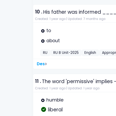
10 .
His father was informed ___
Created: 1 year ago |
Updated: 7 months ago
to
about
RU
RU B Unit-2025
English
Appropr
Des
11 .
The word 'permissive' implies 
Created: 1 year ago |
Updated: 1 year ago
humble
liberal