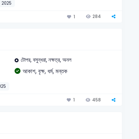
2025
284
1
টোপর, বসুন্ধরা, নক্ষত্র, অনল
আকাশ, বৃক্ষ, ধর্ম, মন্তক
025
458
1