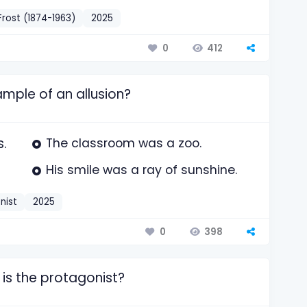
Frost (1874-1963)
2025
412
0
ample of an allusion?
s.
The classroom was a zoo.
His smile was a ray of sunshine.
nist
2025
398
0
 is the protagonist?