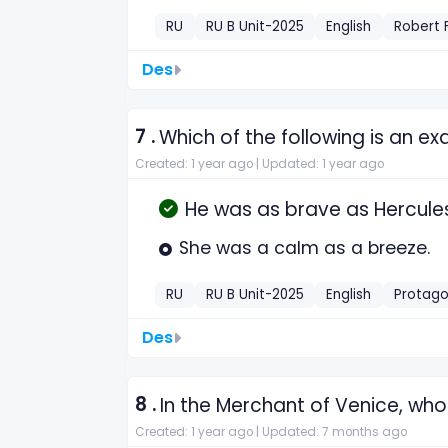
RU
RU B Unit-2025
English
Robert 
Des
7 .
Which of the following is an ex
Created: 1 year ago |
Updated: 1 year ago
He was as brave as Hercule
She was a calm as a breeze.
RU
RU B Unit-2025
English
Protago
Des
8 .
In the Merchant of Venice, who
Created: 1 year ago |
Updated: 7 months ago