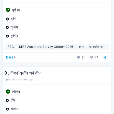
মূর্ধন্য
মূর্ধণ
মুর্ধন্য
মুর্ধণ্য
PSC
DLRS Assistant Survey Officer-2026
বাংলা
বানান শুদ্ধিকরণ
20
Des
71
5
9 .
'নীহার' শব্দটির অর্থ কী?
Updated: 3 months ago
শিশির
চাঁদ
বাতাস