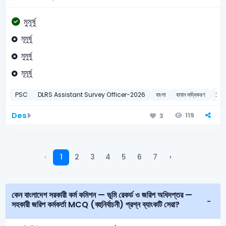
মুমূর্ষু
মূমুর্ষু
মুমুর্ষু
মূমূর্ষু
PSC
DLRS Assistant Survey Officer-2026
বাংলা
বানান শুদ্ধিকরণ
20
Des
119
3
‹
1
2
3
4
5
6
7
›
কেন বাংলাদেশ সরকারী কর্ম কমিশন — ভূমি রেকর্ড ও জরিপ অধিদপ্তর —
সহকারী জরিপ কর্মকর্তা MCQ (বহুনির্বাচনী) প্রশ্ন ব্যাংকটি সেরা?