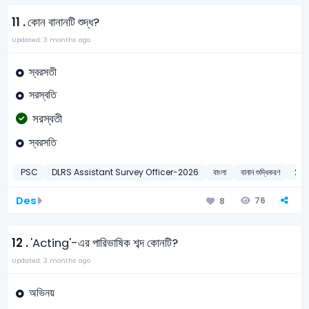
11 .
কোন বানানটি শুদ্ধ?
Updated: 3 months ago
স্বরসতী
সরস্বতি
সরস্বতী
স্বরসতি
PSC
DLRS Assistant Survey Officer-2026
বাংলা
বানান শুদ্ধিকরণ
20
Des
76
8
12 .
'Acting'-এর পারিভাষিক শব্দ কোনটি?
Updated: 3 months ago
অভিনয়