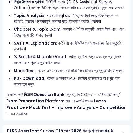
নির্ভুল উত্তর ও ব্যাখ্যা:
2026 সালের (DLRS Assistant Survey
Officer) এর প্রতিটি প্রশ্নের পেছনের লজিক ও সহজ ব্যাখ্যা যুক্ত করা হয়েছে।
Topic Analysis:
বাংলা, English, গণিত, সাধারণ জ্ঞান, টেকনিক্যাল —
প্রতিটি বিষয়ের পারফরম্যান্স আলাদা করে বিশ্লেষণ করতে পারবেন।
Chapter & Topic Exam:
অধ্যায় ও টপিক অনুযায়ী এক্সাম দিয়ে ধাপে ধাপে
নিজের প্রস্তুতি যাচাই করুন।
SATT AI Explanation:
কঠিন বা কনফিউজিং প্রশ্নগুলো AI দিয়ে মুহূর্তেই
বুঝে নিন।
⚔️ Battle & Mistake Vault:
লাইভ ব্যাটেল খেলুন এবং ভুল প্রশ্নগুলো
সংরক্ষণ করে পুনরায় প্র্যাকটিস করুন।
Mock Test:
রিয়েল এক্সামের মতো মক টেস্ট দিয়ে নিজের প্রস্তুতি যাচাই করুন।
PDF Download:
প্রশ্ন ও সমাধান PDF হিসেবে ডাউনলোড বা প্রিন্ট করে
অফলাইনে পড়ুন।
আমাদের এই
নিয়োগ Question Bank
শুধুমাত্র MCQ নয় — এটি একটি সম্পূর্ণ
Exam Preparation Platform
যেখানে আপনি পাবেন
Learn +
Practice + Mock Test + Improve + Analysis + Competition
— সব একসাথে।
DLRS Assistant Survey Officer 2026 এর প্রশ্ন ও সমাধান কি