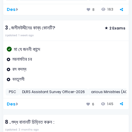
Des
163
8
3 .
জসীমউদ্দীনের কাব্য কোনটি?
2 Exams
Updated: 1 week ago
মা যে জননী কান্দে
ময়নামতির চর
রস কদম্ব
বনতুলসী
PSC
DLRS Assistant Survey Officer-2026
arious Ministries (AO)
Des
145
6
8 .
শুদ্ধ বানানটি চিহ্নিত করুন :
Updated: 3 months ago