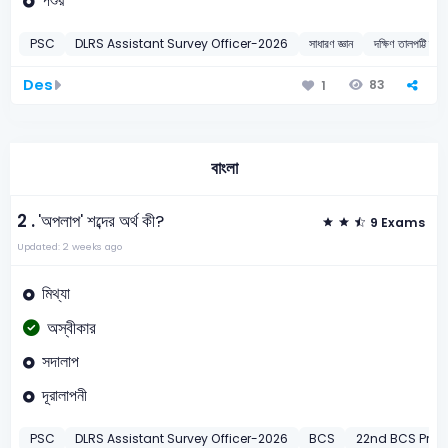
পশুর
PSC
DLRS Assistant Survey Officer-2026
সাধারণ জ্ঞান
দক্ষিণ তালপট্টি দ্বীপ
Des
83
1
বাংলা
2 .
'অপলাপ' শব্দের অর্থ কী?
9 Exams
Updated: 2 weeks ago
মিথ্যা
অস্বীকার
সদালাপ
দূরালাপনী
PSC
DLRS Assistant Survey Officer-2026
BCS
22nd BCS Preli