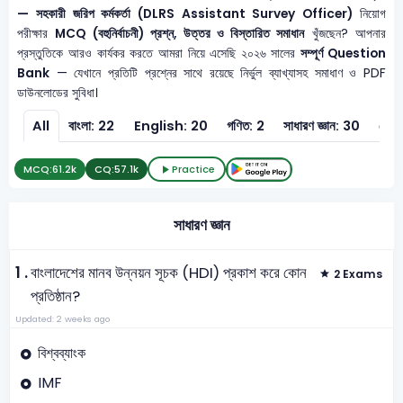
— সহকারী জরিপ কর্মকর্তা (DLRS Assistant Survey Officer)
নিয়োগ
পরীক্ষার
MCQ (বহুনির্বাচনী) প্রশ্ন, উত্তর ও বিস্তারিত সমাধান
খুঁজছেন? আপনার
প্রস্তুতিকে আরও কার্যকর করতে আমরা নিয়ে এসেছি ২০২৬ সালের
সম্পূর্ণ Question
Bank
— যেখানে প্রতিটি প্রশ্নের সাথে রয়েছে নির্ভুল ব্যাখ্যাসহ সমাধাণ ও PDF
ডাউনলোডের সুবিধা।
All
বাংলা: 22
English: 20
গণিত: 2
সাধারণ জ্ঞান: 30
টেকন
MCQ:
61.2k
CQ:
57.1k
Practice
সাধারণ জ্ঞান
1 .
বাংলাদেশের মানব উন্নয়ন সূচক (HDI) প্রকাশ করে কোন
2 Exams
প্রতিষ্ঠান?
Updated: 2 weeks ago
বিশ্বব্যাংক
IMF