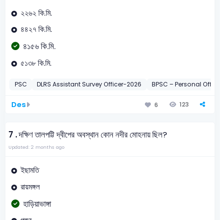
২২৬২ কি.মি.
৪৪২৭ কি.মি.
৪১৫৬ কি.মি.
৫১৩৮ কি.মি.
PSC
DLRS Assistant Survey Officer-2026
BPSC – Personal Offic
Des
123
6
7 .
দক্ষিণ তালপট্টি দ্বীপের অবস্থান কোন নদীর মোহনায় ছিল?
Updated: 2 months ago
ইছামতি
রায়মঙ্গল
হাড়িয়াভাঙ্গা