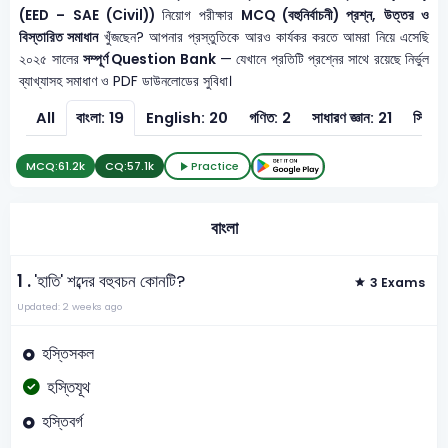
(EED – SAE (Civil))
নিয়োগ পরীক্ষার
MCQ (বহুনির্বাচনী) প্রশ্ন, উত্তর ও
বিস্তারিত সমাধান
খুঁজছেন? আপনার প্রস্তুতিকে আরও কার্যকর করতে আমরা নিয়ে এসেছি
২০২৫ সালের
সম্পূর্ণ Question Bank
— যেখানে প্রতিটি প্রশ্নের সাথে রয়েছে নির্ভুল
ব্যাখ্যাসহ সমাধাণ ও PDF ডাউনলোডের সুবিধা।
All
বাংলা: 19
English: 20
গণিত: 2
সাধারণ জ্ঞান: 21
সিভিল 
MCQ:
61.2k
CQ:
57.1k
Practice
বাংলা
1 .
'হাতি' শব্দের বহুবচন কোনটি?
3 Exams
Updated: 2 weeks ago
হস্তিসকল
হস্তিযূথ
হস্তিবর্গ