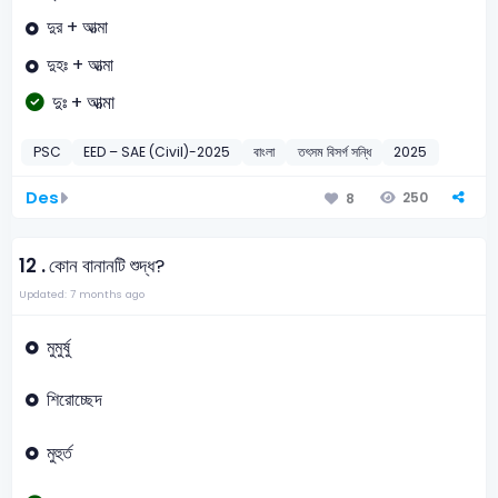
দুর + আত্মা
দুহঃ + আত্মা
দুঃ + আত্মা
PSC
EED – SAE (Civil)-2025
বাংলা
তৎসম বিসর্গ সন্ধি
2025
Des
250
8
12 .
কোন বানানটি শুদ্ধ?
Updated: 7 months ago
মুমুর্ষু
শিরোচ্ছেদ
মুহুর্ত