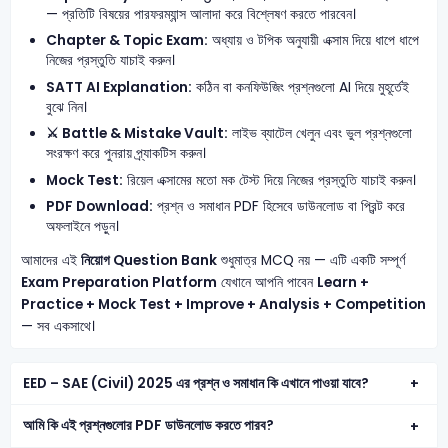
— প্রতিটি বিষয়ের পারফরম্যান্স আলাদা করে বিশ্লেষণ করতে পারবেন।
Chapter & Topic Exam:
অধ্যায় ও টপিক অনুযায়ী এক্সাম দিয়ে ধাপে ধাপে
নিজের প্রস্তুতি যাচাই করুন।
SATT AI Explanation:
কঠিন বা কনফিউজিং প্রশ্নগুলো AI দিয়ে মুহূর্তেই
বুঝে নিন।
⚔️ Battle & Mistake Vault:
লাইভ ব্যাটেল খেলুন এবং ভুল প্রশ্নগুলো
সংরক্ষণ করে পুনরায় প্র্যাকটিস করুন।
Mock Test:
রিয়েল এক্সামের মতো মক টেস্ট দিয়ে নিজের প্রস্তুতি যাচাই করুন।
PDF Download:
প্রশ্ন ও সমাধান PDF হিসেবে ডাউনলোড বা প্রিন্ট করে
অফলাইনে পড়ুন।
আমাদের এই
নিয়োগ Question Bank
শুধুমাত্র MCQ নয় — এটি একটি সম্পূর্ণ
Exam Preparation Platform
যেখানে আপনি পাবেন
Learn +
Practice + Mock Test + Improve + Analysis + Competition
— সব একসাথে।
EED – SAE (Civil) 2025 এর প্রশ্ন ও সমাধান কি এখানে পাওয়া যাবে?
আমি কি এই প্রশ্নগুলোর PDF ডাউনলোড করতে পারব?