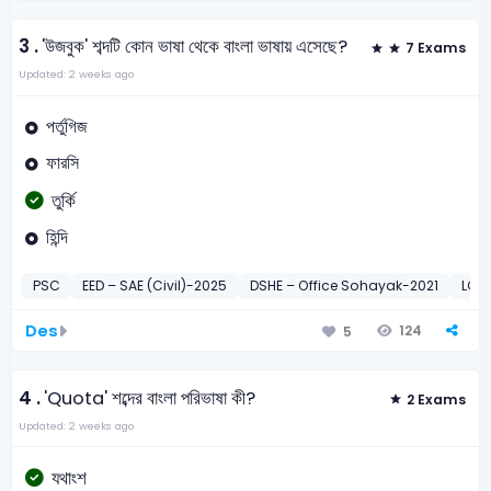
3 .
'উজবুক' শব্দটি কোন ভাষা থেকে বাংলা ভাষায় এসেছে?
7 Exams
Updated: 2 weeks ago
পর্তুগিজ
ফারসি
তুর্কি
হিন্দি
PSC
EED – SAE (Civil)-2025
DSHE – Office Sohayak-2021
LGED
Des
124
5
4 .
'Quota' শব্দের বাংলা পরিভাষা কী?
2 Exams
Updated: 2 weeks ago
যথাংশ