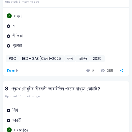
Updated: 6 months ago
সধবা
মা
গীতিকা
প্রথমা
PSC
EED – SAE (Civil)-2025
বাংলা
স্ত্রীলিঙ্গ
2025
Des
285
2
8 .
প্রমথ চৌধুরীর 'বীরবলী' ভাষারীতির প্রচার মাধ্যম কোনটি?
Updated: 10 months ago
শিখা
ভারতী
সবুজপত্র