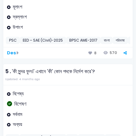
মূলাংশ
স্বল্লাংশ
উপাংশ
PSC
EED – SAE (Civil)-2025
BPSC AME-2017
বাংলা
পরিভাষা
20
Des
570
8
5 .
'কী সুন্দর ফুল।' এখানে 'কী' কোন পদকে নির্দেশ করে'?
Updated: 4 months ago
বিশেষ্য
বিশেষণ
সর্বনাম
অব্যয়