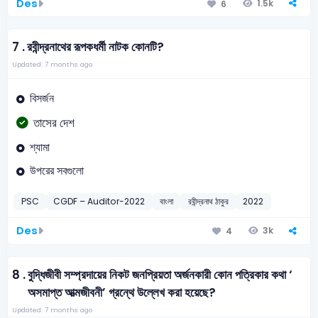
Des
1.5k
6
7 .
রবীন্দ্রনাথের রূপকধর্মী নাটক কোনটি?
Updated: 7 months ago
বিসর্জন
তাসের দেশ
শ্যামা
উপরের সবগুলো
PSC
CGDF – Auditor-2022
বাংলা
রবীন্দ্রনাথ ঠাকুর
2022
Des
3k
4
8 .
বুদ্ধিজীবী সম্প্রদায়ের নিকট জনপ্রিয়তা অর্জনকারী কোন পত্রিকার কথা ‘
অসমাপ্ত আত্মজীবনী’ গ্রন্থে উল্লেখ করা হয়েছে?
Updated: 7 months ago