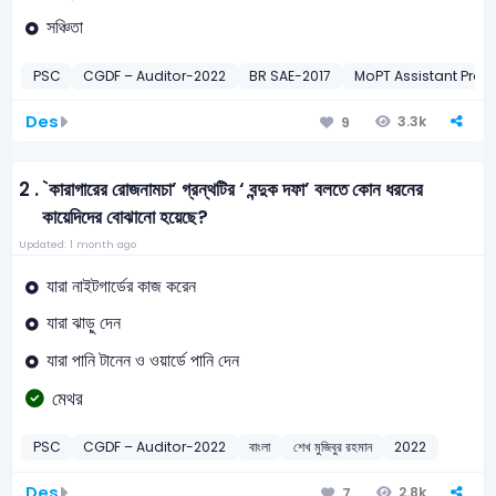
সঞ্চিতা
PSC
CGDF – Auditor-2022
BR SAE-2017
MoPT Assistant Pro
Des
3.3k
9
2 .
`কারাগারের রোজনামচা’ গ্রন্থটির ‘ বন্দুক দফা’ বলতে কোন ধরনের
কায়েদিদের বোঝানো হয়েছে?
Updated: 1 month ago
যারা নাইটগার্ডের কাজ করেন
যারা ঝাড়ু দেন
যারা পানি টানেন ও ওয়ার্ডে পানি দেন
মেথর
PSC
CGDF – Auditor-2022
বাংলা
শেখ মুজিবুর রহমান
2022
Des
2.8k
7