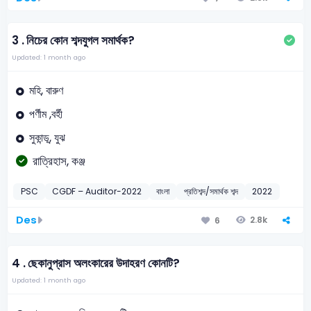
3 .
নিচের কোন শব্দযুগল সমার্থক?
Updated: 1 month ago
মহি, বারুণ
পর্ণীম ,বর্হী
সুকান্ডূ, যুঝ
রাত্রিহাস, কঞ্জ
PSC
CGDF – Auditor-2022
বাংলা
প্রতিশব্দ/সমার্থক শব্দ
2022
Des
2.8k
6
4 .
ছেকানুপ্রাস অলংকারের উদাহরণ কোনটি?
Updated: 1 month ago