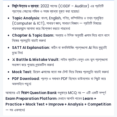
নির্ভুল উত্তর ও ব্যাখ্যা:
2022 সালের (CGDF – Auditor) এর প্রতিটি
প্রশ্নের পেছনের লজিক ও সহজ ব্যাখ্যা যুক্ত করা হয়েছে।
Topic Analysis:
বাংলা, English, গণিত, কম্পিউটার ও তথ্য প্রযুক্তি
(Computer & ICT), সাধারণ জ্ঞান, সাধারণ বিজ্ঞান — প্রতিটি বিষয়ের
পারফরম্যান্স আলাদা করে বিশ্লেষণ করতে পারবেন।
Chapter & Topic Exam:
অধ্যায় ও টপিক অনুযায়ী এক্সাম দিয়ে ধাপে ধাপে
নিজের প্রস্তুতি যাচাই করুন।
SATT AI Explanation:
কঠিন বা কনফিউজিং প্রশ্নগুলো AI দিয়ে মুহূর্তেই
বুঝে নিন।
⚔️ Battle & Mistake Vault:
লাইভ ব্যাটেল খেলুন এবং ভুল প্রশ্নগুলো
সংরক্ষণ করে পুনরায় প্র্যাকটিস করুন।
Mock Test:
রিয়েল এক্সামের মতো মক টেস্ট দিয়ে নিজের প্রস্তুতি যাচাই করুন।
PDF Download:
প্রশ্ন ও সমাধান PDF হিসেবে ডাউনলোড বা প্রিন্ট করে
অফলাইনে পড়ুন।
আমাদের এই
নিয়োগ Question Bank
শুধুমাত্র MCQ নয় — এটি একটি সম্পূর্ণ
Exam Preparation Platform
যেখানে আপনি পাবেন
Learn +
Practice + Mock Test + Improve + Analysis + Competition
— সব একসাথে।