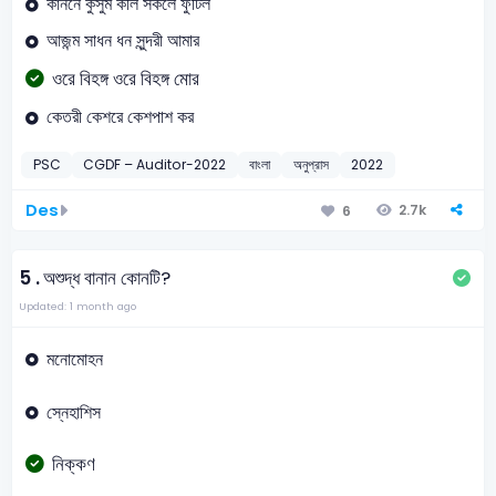
কাননে কুসুম কলি সকলে ফুটিল
আজন্ম সাধন ধন সুন্দরী আমার
ওরে বিহঙ্গ ওরে বিহঙ্গ মোর
কেতরী কেশরে কেশপাশ কর
PSC
CGDF – Auditor-2022
বাংলা
অনুপ্রাস
2022
Des
2.7k
6
5 .
অশুদ্ধ বানান কোনটি?
Updated: 1 month ago
মনোমোহন
স্নেহাশিস
নিক্কণ