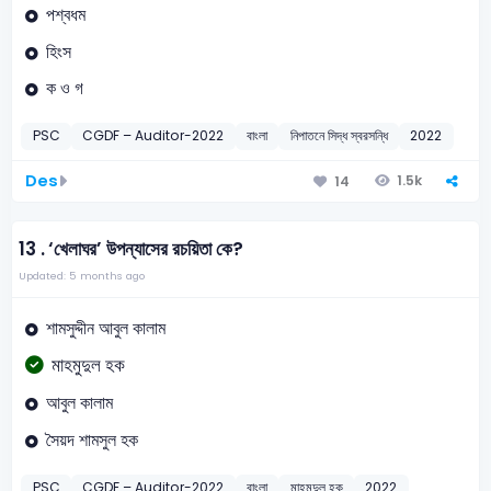
পশ্বধম
হিংস
ক ও গ
PSC
CGDF – Auditor-2022
বাংলা
নিপাতনে সিদ্ধ স্বরসন্ধি
2022
Des
1.5k
14
13 .
‘খেলাঘর’ উপন্যাসের রচয়িতা কে?
Updated: 5 months ago
শামসুদ্দীন আবুল কালাম
মাহমুদুল হক
আবুল কালাম
সৈয়দ শামসুল হক
PSC
CGDF – Auditor-2022
বাংলা
মাহমুদুল হক
2022