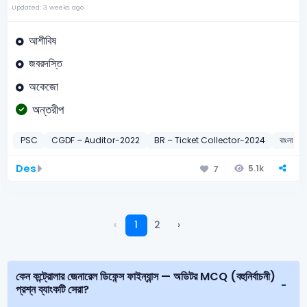
Updated: 3 weeks ago
আশীবিষ
জবরদস্তি
অকেজো
অন্তরীপ
PSC
CGDF – Auditor-2022
BR – Ticket Collector-2024
বাংলা
Des
5.1k
7
‹
1
2
›
কেন কন্ট্রোলার জেনারেল ডিফেন্স ফাইন্যান্স — অডিটর MCQ (বহুনির্বাচনী)
প্রশ্ন ব্যাংকটি সেরা?