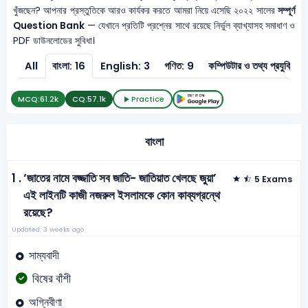
খুঁজছেন? আপনার প্রস্তুতিকে আরও কার্যকর করতে আমরা নিয়ে এসেছি ২০২২ সালের
সম্পূর্ণ
Question Bank
— যেখানে প্রতিটি প্রশ্নের সাথে রয়েছে নির্ভুল ব্যাখ্যাসহ সমাধাণ ও
PDF ডাউনলোডের সুবিধা।
All
বাংলা: 16
English: 3
গণিত: 9
কম্পিউটার ও তথ্য
MCQ:
61.2k
CQ:
57.1k
Practice
বাংলা
1 .
‘জাতের নামে বজ্জাতি সব জাতি- জাতিয়াত খেলছে জুয়া’
5 Exams
এই লাইনটি কাজী নজরুল ইসলামকে কোন কাব্যগ্রন্থে
রয়েছে?
Updated: 3 weeks ago
সাম্যবাদী
বিষের বাঁশী
অগ্নিবীণা