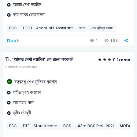
আমার দেখা নয়াচীন
কারাগারের রোজনামচা
PSC
LGED – Accounts Assistant
বাংলা
শেখ মুজিবুর রহমান
Des
1.5k
1
11 .
‘আমার দেখা নয়াচীন’ কে রচনা করেন?
11 Exams
Updated: 3 weeks ago
বঙ্গবন্ধু শেখ মুজিবর রহমান
শহীদুল্লাহ কায়সার
আনোয়ার পাশা
মুনীর চৌধুরী
PSC
DTE – Store Keeper
BCS
43rd BCS Preli-2021
MOFA – P