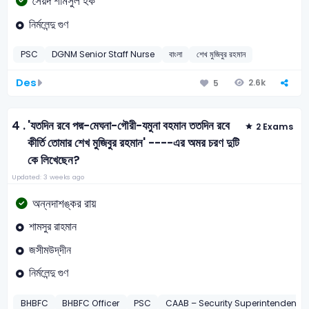
সৈয়দ শামসুল হক
নির্মলেন্দু গুণ
PSC
DGNM Senior Staff Nurse
বাংলা
শেখ মুজিবুর রহমান
Des
2.6k
5
4 .
'যতদিন রবে পদ্ম-মেঘনা-গৌরী-যমুনা বহমান ততদিন রবে
2 Exams
কীর্তি তোমার শেখ মুজিবুর রহমান' ----এর অমর চরণ দুটি
কে লিখেছেন?
Updated: 3 weeks ago
অন্নদাশঙ্কর রায়
শামসুর রাহমান
জসীমউদ্‌দীন
নির্মলেন্দু গুণ
BHBFC
BHBFC Officer
PSC
CAAB – Security Superintendent-