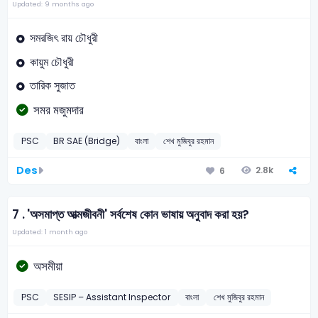
Updated: 9 months ago
সমরজিৎ রায় চৌধুরী
কায়ুম চৌধুরী
তারিক সুজাত
সমর মজুমদার
PSC
BR SAE (Bridge)
বাংলা
শেখ মুজিবুর রহমান
Des
2.8k
6
7 .
'অসমাপ্ত আত্মজীবনী' সর্বশেষ কোন ভাষায় অনুবাদ করা হয়?
Updated: 1 month ago
অসমীয়া
PSC
SESIP – Assistant Inspector
বাংলা
শেখ মুজিবুর রহমান