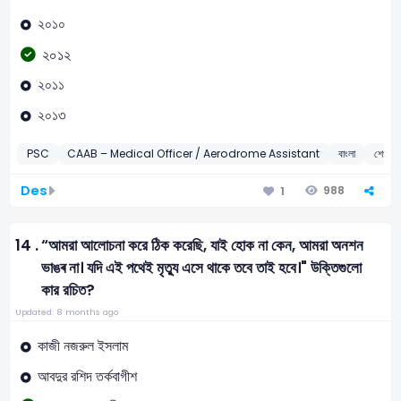
২০১০
২০১২
২০১১
২০১৩
PSC
CAAB – Medical Officer / Aerodrome Assistant
বাংলা
শেখ মুজ
Des
988
1
14 .
“আমরা আলোচনা করে ঠিক করেছি, যাই হোক না কেন, আমরা অনশন
ভাঙৰ না। যদি এই পথেই মৃত্যু এসে থাকে তবে তাই হবে।" উক্তিগুলো
কার রচিত?
Updated: 8 months ago
কাজী নজরুল ইসলাম
আবদুর রশিদ তর্কবাগীশ