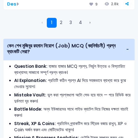
Des
2.8k
9
‹
1
2
3
4
›
কেন শেখ মুজিবুর রহমান নিয়োগ (Job) MCQ (বহুনির্বাচনী) প্রশ্ন
ব্যাংকটি সেরা?
Question Bank:
হাজার হাজার MCQ প্রশ্ন, নির্ভুল উত্তর ও বিস্তারিত
ব্যাখ্যাসহ সাজানো সম্পূর্ণ প্রশ্ন ব্যাংক।
AI Explanation:
প্রতিটি কঠিন প্রশ্ন AI দিয়ে সহজভাবে ব্যাখ্যা করে বুঝে
নেওয়ার সুযোগ।
Mistake Vault:
ভুল করা প্রশ্নগুলো অটো সেভ হয়ে যাবে — পরে রিভিউ করে
দুর্বলতা দূর করুন।
Battle Mode:
অন্য ইউজারদের সাথে লাইভ ব্যাটেল দিয়ে নিজের দক্ষতা যাচাই
করুন।
Streak, XP & Coins:
প্রতিদিন প্র্যাকটিস করে স্ট্রিক বজায় রাখুন, XP ও
Coin অর্জন করুন এবং মোটিভেটেড থাকুন।
Mission & Progress Analytics:
ডেইলি টাস্ক সম্পন্ন করুন এবং