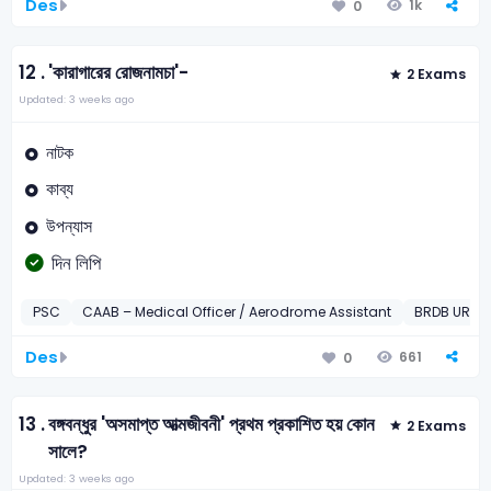
Des
1k
0
12 .
'কারাগারের রোজনামচা'-
2 Exams
Updated: 3 weeks ago
নাটক
কাব্য
উপন্যাস
দিন লিপি
PSC
CAAB – Medical Officer / Aerodrome Assistant
BRDB URDO
Des
661
0
13 .
বঙ্গবন্ধুর 'অসমাপ্ত আত্মজীবনী' প্রথম প্রকাশিত হয় কোন
2 Exams
সালে?
Updated: 3 weeks ago