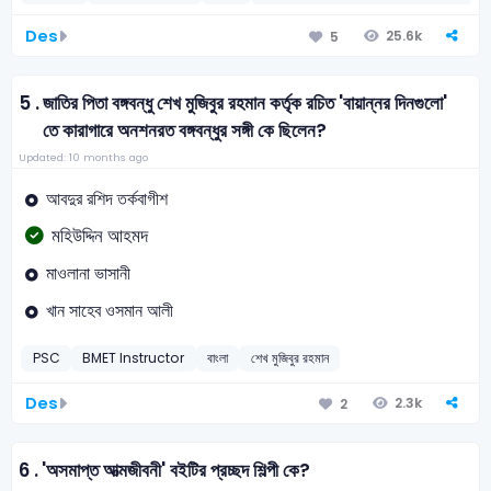
Des
25.6k
5
5 .
জাতির পিতা বঙ্গবন্ধু শেখ মুজিবুর রহমান কর্তৃক রচিত 'বায়ান্নর দিনগুলো'
তে কারাগারে অনশনরত বঙ্গবন্ধুর সঙ্গী কে ছিলেন?
Updated: 10 months ago
আবদুর রশিদ তর্কবাগীশ
মহিউদ্দিন আহমদ
মাওলানা ভাসানী
খান সাহেব ওসমান আলী
PSC
BMET Instructor
বাংলা
শেখ মুজিবুর রহমান
Des
2.3k
2
6 .
'অসমাপ্ত আত্মজীবনী' বইটির প্রচ্ছদ শিল্পী কে?