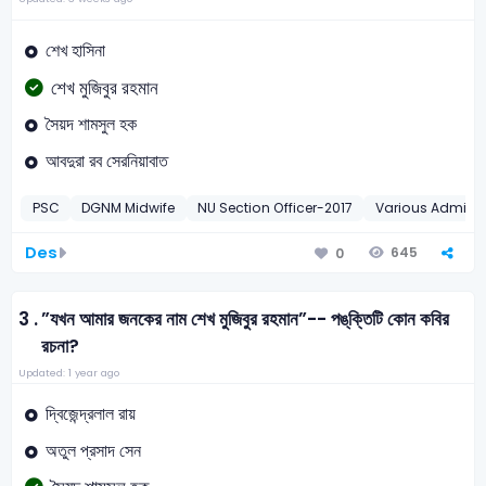
শেখ হাসিনা
শেখ মুজিবুর রহমান
সৈয়দ শামসুল হক
আবদুরা রব সেরনিয়াবাত
PSC
DGNM Midwife
NU Section Officer-2017
Various Administ
Des
645
0
3 .
”যখন আমার জনকের নাম শেখ মুজিবুর রহমান”-- পঙ্‌ক্তিটি কোন কবির
রচনা?
Updated: 1 year ago
দ্বিজেন্দ্রলাল রায়
অতুল প্রসাদ সেন