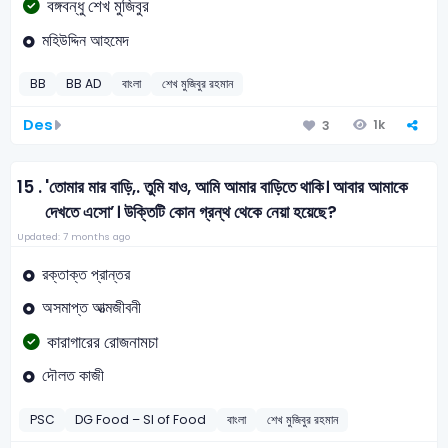
বঙ্গবন্ধু শেখ মুজিবুর
মহিউদ্দিন আহমেদ
BB
BB AD
বাংলা
শেখ মুজিবুর রহমান
Des
1k
3
15 .
'তোমার মার বাড়ি,. তুমি যাও, আমি আমার বাড়িতে থাকি। আবার আমাকে
দেখতে এসো’। উক্তিটি কোন গ্রন্থ থেকে নেয়া হয়েছে?
Updated: 7 months ago
রক্তাক্ত প্রান্তর
অসমাপ্ত আত্মজীবনী
কারাগারের রোজনামচা
দৌলত কাজী
PSC
DG Food – SI of Food
বাংলা
শেখ মুজিবুর রহমান