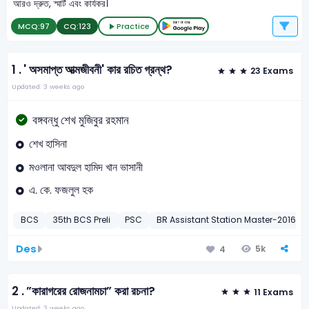
আরও দ্রুত, স্মার্ট এবং কার্যকর।
MCQ:
97
CQ:
123
Practice
1 .
' অসমাপ্ত আত্মজীবনী' কার রচিত গ্রন্থ?
23 Exams
Updated: 3 weeks ago
বঙ্গবন্ধু শেখ মুজিবুর রহমান
শেখ হাসিনা
মওলানা আবদুল হামিদ খান ভাসানী
এ. কে. ফজলুল হক
BCS
35th BCS Preli
PSC
BR Assistant Station Master-2016
Des
5k
4
2 .
”কারাগরের রোজনামচা” করা রচনা?
11 Exams
Updated: 3 weeks ago