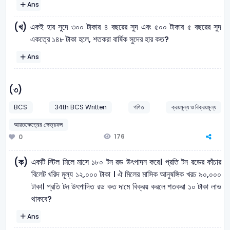
Ans
একই হার সুদে ৩০০ টাকার ৪ বছরের সুদ এবং ৫০০ টাকার ৫ বছরের সুদ
(খ)
একত্রে ১৪৮ টাকা হলে, শতকরা বার্ষিক সুদের হার কত?
Ans
(৩)
BCS
34th BCS Written
গণিত
ক্রয়মূল্য ও বিক্রয়মূল্য
আয়তক্ষেত্রের ক্ষেত্রফল
176
0
একটি স্টিল মিলে মাসে ১৮০ টন রড উৎপাদন করে। প্রতি টন রডের কাঁচার
(ক)
বিলেট খরিদ মূল্য ১২,০০০ টাকা । ঐ মিলের মাসিক আনুষঙ্গিক খরচ ৯০,০০০
টাকা। প্রতি টন উৎপাদিত রড কত দামে বিক্রয় করলে শতকরা ১০ টাকা লাভ
থাকবে?
Ans