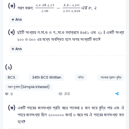
২
.
৮
এ
র
২
.
২
৭
১
.
৩
৬
-
৪
.
৪
-
২
.
৮
৩
১
.
৩
+
২
.
৬
২
৯
এ
র
৮
.
.
.
.
−
.
(ক)
২
৮
এ
র
২
২
৭
৪
৪
২
৮
৩
−
এ
র
৮
.
২
সরল করুন:
.
.
+
.
১
৩
৬
১
৩
২
৬
২
৯
Ans
দুইটি সংখ্যার ল.সা.গু ও গ..সা.গু যথাক্রমে ৪৬৪১ এবং ২১ । একটি সংখ্যা
(খ)
২০০ ও ৩০০ এর মধ্যে অবস্থিত হলে অপর সংখ্যাটি কত?
Ans
(২)
BCS
34th BCS Written
গণিত
শতকরা হ্রাস-বৃদ্ধি
সরল মুনাফা (Simple Interest)
212
0
একটি শহরের জনসংখ্যা প্রতি বছর শতকরা ৪ জন করে বৃদ্ধি পায় এবং ঐ
(ক)
শহরে জনসংখ্যা ছিল ২০০০০০০ জন। ৩ বছর পর ঐ শহরের জনসংখ্যা কত
হবে?