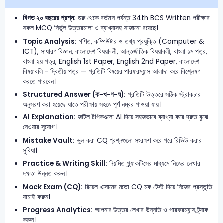
বিগত ২০ বছরের প্রশ্ন:
শুরু থেকে বর্তমান পর্যন্ত 34th BCS Written পরীক্ষার
সকল MCQ নির্ভুল উত্তরমালা ও ব্যাখ্যাসহ সাজানো রয়েছে।
Topic Analysis:
গণিত, কম্পিউটার ও তথ্য প্রযুক্তি (Computer &
ICT), সাধারণ বিজ্ঞান, বাংলাদেশ বিষয়াবলী, আন্তর্জাতিক বিষয়াবলী, বাংলা ১ম পত্র,
বাংলা ২য় পত্র, English 1st Paper, English 2nd Paper, বাংলাদেশ
বিষয়াবলি - দ্বিতীয় পত্র — প্রতিটি বিষয়ের পারফরম্যান্স আলাদা করে বিশ্লেষণ
করতে পারবেন।
Structured Answer (ক-খ-গ-ঘ):
প্রতিটি উত্তরে সঠিক স্ট্রাকচার
অনুসরণ করা হয়েছে যাতে পরীক্ষায় সহজে পূর্ণ নম্বর পাওয়া যায়।
AI Explanation:
জটিল টপিকগুলো AI দিয়ে সহজভাবে ব্যাখ্যা করে দ্রুত বুঝে
নেওয়ার সুযোগ।
Mistake Vault:
ভুল করা CQ প্রশ্নগুলো সংরক্ষণ করে পরে রিভিউ করার
সুবিধা।
Practice & Writing Skill:
নিয়মিত প্র্যাকটিসের মাধ্যমে নিজের লেখার
দক্ষতা উন্নত করুন।
Mock Exam (CQ):
রিয়েল এক্সামের মতো CQ মক টেস্ট দিয়ে নিজের প্রস্তুতি
যাচাই করুন।
Progress Analytics:
আপনার উত্তর লেখার উন্নতি ও পারফরম্যান্স ট্র্যাক
করুন।