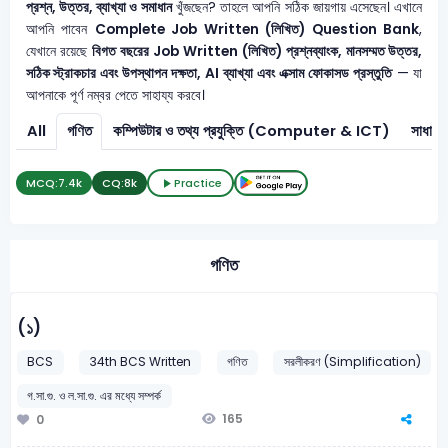
প্রশ্ন, উত্তর, ব্যাখ্যা ও সমাধান
খুঁজছেন? তাহলে আপনি সঠিক জায়গায় এসেছেন। এখানে
আপনি পাবেন
Complete Job Written (লিখিত) Question Bank
,
যেখানে রয়েছে
বিগত বছরের Job Written (লিখিত) প্রশ্নব্যাংক, মানসম্মত উত্তর,
সঠিক স্ট্রাকচার এবং উপস্থাপন দক্ষতা, AI ব্যাখ্যা এবং এক্সাম ফোকাসড প্রস্তুতি
— যা
আপনাকে পূর্ণ নম্বর পেতে সাহায্য করবে।
All
গণিত
কম্পিউটার ও তথ্য প্রযুক্তি (Computer & ICT)
সাধারণ 
MCQ:
7.4k
CQ:
8k
Practice
গণিত
(১)
BCS
34th BCS Written
গণিত
সরলীকরণ (Simplification)
গ.সা.গু. ও ল.সা.গু. এর মধ্যে সম্পর্ক
165
0