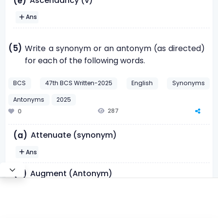
Ascendancy (v)
(e)
Ans
(5)
Write a synonym or an antonym (as directed)
for each of the following words.
BCS
47th BCS Written-2025
English
Synonyms
Antonyms
2025
287
0
Attenuate (synonym)
(a)
Ans
Augment (Antonym)
(b)
Ans
Eschew (Synonym)
(c)