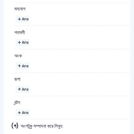
মনযোগ
Ans
পদাবলী
Ans
অংক
Ans
রূপা
Ans
বন্টন
Ans
(গ)
অংশটুকু সম্পাদনা করে লিখুন: