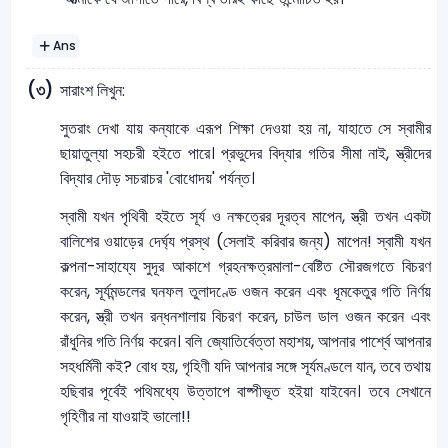
Ans
(৩)
সারাংশ লিখুন:
সুতরাং দেখা যায় কন্যাকে এরূপ শিক্ষা দেওয়া হয় না, যাহাতে সে স্বামীর
ছায়াতুল্যা সহচরী হইতে পারে। প্রভুদের বিদ্যার গতির সীমা নাই, স্ত্রীদের
বিদ্যার দৌড় সচরাচর 'বোধোদয়' পর্যন্ত।
স্বামী যখন পৃথিবী হইতে সূর্য ও নক্ষত্রের দূরত্ব মাপেন, স্ত্রী তখন একটা
বালিশের ওয়াড়ের দের্ঘ্য প্রস্থ (সেলাই করিবার জন্য) মাপেন! স্বামী যখন
কল্পনা-সাহায্যে সুদূর আকাশে গ্রহনক্ষত্রমালা-বেষ্টিত সৌরজগতে বিচরণ
করেন, সূর্যমন্ডলের ঘনফল তুলাদণ্ডে ওজন করেন এবং ধূমকেতুর গতি নির্ণয়
করেন, স্ত্রী তখন রন্ধনশালায় বিচরণ করেন, চাউল ডাল ওজন করেন এবং
রাঁধুনির গতি নির্ণয় করেন। বলি জ্যোতির্বেত্তা মহাশয়, আপনার পার্শ্বে আপনার
সহধর্মিনী কই? বোধ হয়, গৃহিণী যদি আপনার সঙ্গে সূর্যমণ্ডলে যান, তবে তথায়
হছিবার পূর্বেই পথিমধ্যে উত্তাপে বাষ্পীভূত হইয়া যাইবেন। তবে সেখানে
গৃহিণীর না যাওয়াই ভালো!!