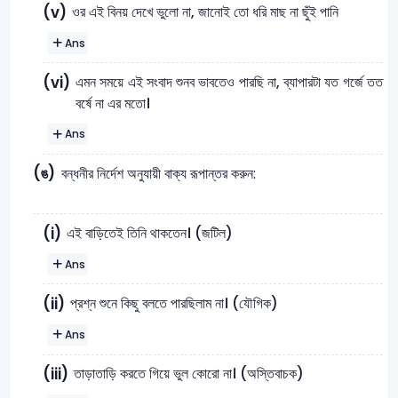
ওর এই বিনয় দেখে ভুলো না, জানোই তো ধরি মাছ না ছুঁই পানি
(v)
Ans
এমন সময়ে এই সংবাদ শুনব ভাবতেও পারছি না, ব্যাপারটা যত গর্জে তত
(vi)
বর্ষে না এর মতো।
Ans
(ঙ)
বন্ধনীর নির্দেশ অনুযায়ী বাক্য রূপান্তর করুন:
এই বাড়িতেই তিনি থাকতেন। (জটিল)
(i)
Ans
প্রশ্ন শুনে কিছু বলতে পারছিলাম না। (যৌগিক)
(ii)
Ans
তাড়াতাড়ি করতে গিয়ে ভুল কোরো না। (অস্তিবাচক)
(iii)