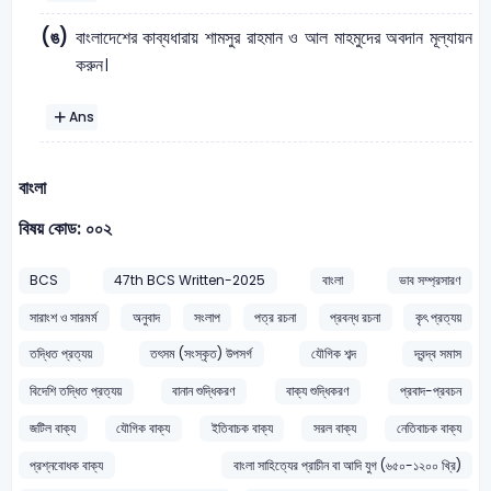
(ঙ)
বাংলাদেশের কাব্যধারায় শামসুর রাহমান ও আল মাহমুদের অবদান মূল্যায়ন
করুন।
Ans
বাংলা
বিষয় কোড: ০০২
BCS
47th BCS Written-2025
বাংলা
ভাব সম্প্রসারণ
সারাংশ ও সারমর্ম
অনুবাদ
সংলাপ
পত্র রচনা
প্রবন্ধ রচনা
কৃৎ প্রত্যয়
তদ্ধিত প্রত্যয়
তৎসম (সংস্কৃত) উপসর্গ
যৌগিক শব্দ
দ্বন্দ্ব সমাস
বিদেশি তদ্ধিত প্রত্যয়
বানান শুদ্ধিকরণ
বাক্য শুদ্ধিকরণ
প্রবাদ-প্রবচন
জটিল বাক্য
যৌগিক বাক্য
ইতিবাচক বাক্য
সরল বাক্য
নেতিবাচক বাক্য
প্রশ্নবোধক বাক্য
বাংলা সাহিত্যের প্রাচীন বা আদি যুগ (৬৫০-১২০০ খ্রি)