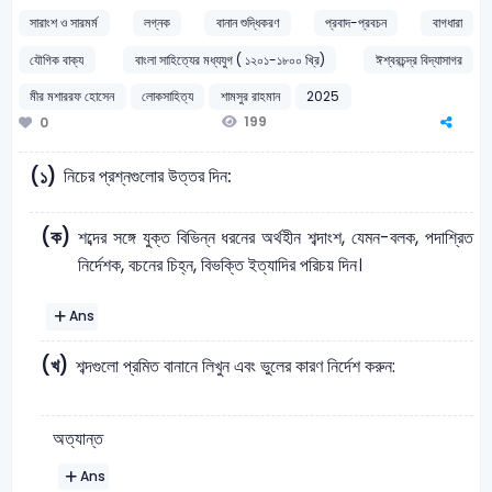
সারাংশ ও সারমর্ম
লগ্নক
বানান শুদ্ধিকরণ
প্রবাদ-প্রবচন
বাগধারা
যৌগিক বাক্য
বাংলা সাহিত্যের মধ্যযুগ ( ১২০১-১৮০০ খ্রি)
ঈশ্বরচন্দ্র বিদ্যাসাগর
মীর মশাররফ হোসেন
লোকসাহিত্য
শামসুর রাহমান
2025
199
0
নিচের প্রশ্নগুলোর উত্তর দিন:
(১)
(ক)
শব্দের সঙ্গে যুক্ত বিভিন্ন ধরনের অর্থহীন শব্দাংশ, যেমন-বলক, পদাশ্রিত
নির্দেশক, বচনের চিহ্ন, বিভক্তি ইত্যাদির পরিচয় দিন।
Ans
(খ)
শব্দগুলো প্রমিত বানানে লিখুন এবং ভুলের কারণ নির্দেশ করুন:
অত্যান্ত
Ans