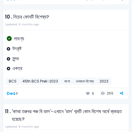
10 .
নিচের কোনটি বিশেষ্য?
Updated: 9 months ago
লাবণ্য
উৎকৃষ্ট
সুন্দর
একত্র
BCS
45th BCS Preli-2023
বাংলা
গুনবাচক বিশেষ্য
2023
Des
255
9
11 .
'কাআ তরুবর পঞ্চ বি ডাল'-এখানে 'ডাল' শব্দটি কোন বিশেষ অর্থে ব্যবহৃত
হয়েছে?
Updated: 8 months ago