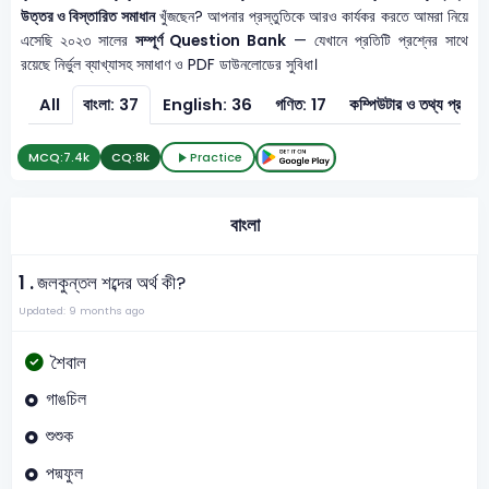
উত্তর ও বিস্তারিত সমাধান
খুঁজছেন? আপনার প্রস্তুতিকে আরও কার্যকর করতে আমরা নিয়ে
এসেছি ২০২৩ সালের
সম্পূর্ণ Question Bank
— যেখানে প্রতিটি প্রশ্নের সাথে
রয়েছে নির্ভুল ব্যাখ্যাসহ সমাধাণ ও PDF ডাউনলোডের সুবিধা।
All
বাংলা: 37
English: 36
গণিত: 17
কম্পিউটার ও 
MCQ:
7.4k
CQ:
8k
Practice
বাংলা
1 .
জলকুন্তল শব্দের অর্থ কী?
Updated: 9 months ago
শৈবাল
গাঙচিল
শুশুক
পদ্মফুল