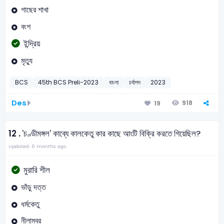
গাছের শাখা
বংশ
ইন্দ্রিয়
মৃত্যু
BCS
45th BCS Preli-2023
বাংলা
চর্যাপদ
2023
Des
918
19
12 .
'চণ্ডীমঙ্গল' কাব্যে কালকেতু কার কাছে আংটি বিক্রি করতে গিয়েছিল?
Updated: 6 months ago
মুরারি শীল
ভাঁড়ু দত্ত
ধর্মকেতু
নীলাম্বর