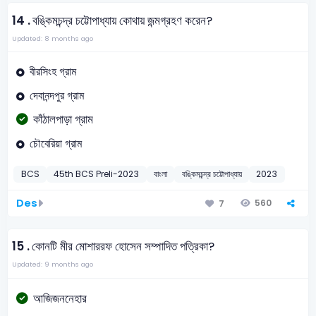
14 .
বঙ্কিমচন্দ্র চট্টোপাধ্যায় কোথায় জন্মগ্রহণ করেন?
Updated: 8 months ago
বীরসিংহ গ্রাম
দেবানন্দপুর গ্রাম
কাঁঠালপাড়া গ্রাম
চৌবেরিয়া গ্রাম
BCS
45th BCS Preli-2023
বাংলা
বঙ্কিমচন্দ্র চট্টোপাধ্যায়
2023
Des
560
7
15 .
কোনটি মীর মোশাররফ হোসেন সম্পাদিত পত্রিকা?
Updated: 9 months ago
আজিজননেহার