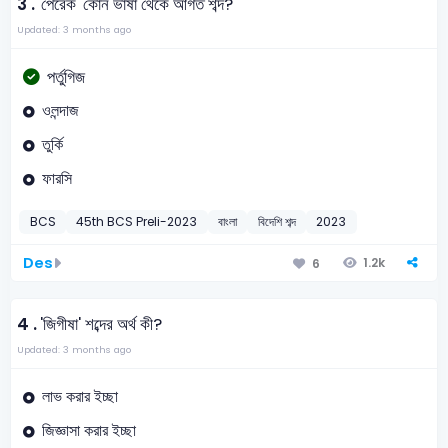
3 .
'পেরেক' কোন ভাষা থেকে আগত শব্দ?
Updated: 3 months ago
পর্তুগিজ
ওলন্দাজ
তুর্কি
ফারসি
BCS
45th BCS Preli-2023
বাংলা
বিদেশি শব্দ
2023
Des
1.2k
6
4 .
'জিগীষা' শব্দের অর্থ কী?
Updated: 3 months ago
লাভ করার ইচ্ছা
জিজ্ঞাসা করার ইচ্ছা