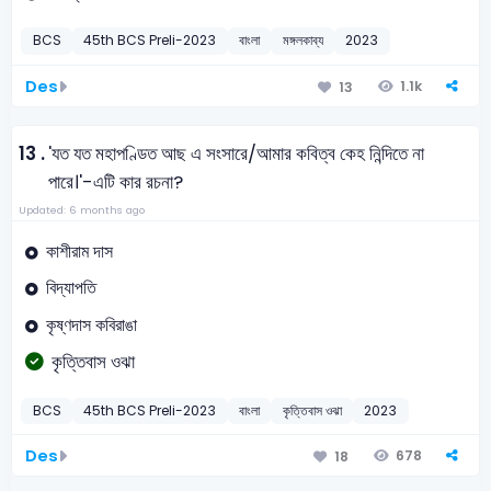
BCS
45th BCS Preli-2023
বাংলা
মঙ্গলকাব্য
2023
Des
1.1k
13
13 .
'যত যত মহাপণ্ডিত আছ এ সংসারে/আমার কবিত্ব কেহ নিন্দিতে না
পারে।'-এটি কার রচনা?
Updated: 6 months ago
কাশীরাম দাস
বিদ্যাপতি
কৃষ্ণদাস কবিরাঙা
কৃত্তিবাস ওঝা
BCS
45th BCS Preli-2023
বাংলা
কৃত্তিবাস ওঝা
2023
Des
678
18