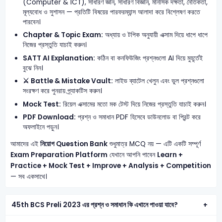
(Computer & ICT), সাধারণ জ্ঞান, সাধারণ বিজ্ঞান, মানসিক দক্ষতা, নৈতিকতা,
মূল্যবোধ ও সুশাসন — প্রতিটি বিষয়ের পারফরম্যান্স আলাদা করে বিশ্লেষণ করতে
পারবেন।
Chapter & Topic Exam:
অধ্যায় ও টপিক অনুযায়ী এক্সাম দিয়ে ধাপে ধাপে
নিজের প্রস্তুতি যাচাই করুন।
SATT AI Explanation:
কঠিন বা কনফিউজিং প্রশ্নগুলো AI দিয়ে মুহূর্তেই
বুঝে নিন।
⚔️ Battle & Mistake Vault:
লাইভ ব্যাটেল খেলুন এবং ভুল প্রশ্নগুলো
সংরক্ষণ করে পুনরায় প্র্যাকটিস করুন।
Mock Test:
রিয়েল এক্সামের মতো মক টেস্ট দিয়ে নিজের প্রস্তুতি যাচাই করুন।
PDF Download:
প্রশ্ন ও সমাধান PDF হিসেবে ডাউনলোড বা প্রিন্ট করে
অফলাইনে পড়ুন।
আমাদের এই
নিয়োগ Question Bank
শুধুমাত্র MCQ নয় — এটি একটি সম্পূর্ণ
Exam Preparation Platform
যেখানে আপনি পাবেন
Learn +
Practice + Mock Test + Improve + Analysis + Competition
— সব একসাথে।
45th BCS Preli 2023 এর প্রশ্ন ও সমাধান কি এখানে পাওয়া যাবে?