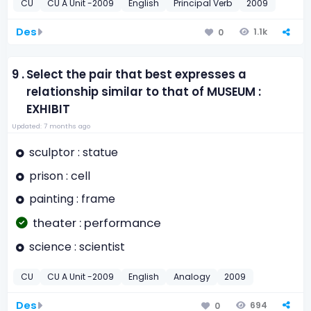
CU
CU A Unit -2009
English
Principal Verb
2009
Des
1.1k
0
9 .
Select the pair that best expresses a
relationship similar to that of MUSEUM :
EXHIBIT
Updated: 7 months ago
sculptor : statue
prison : cell
painting : frame
theater : performance
science : scientist
CU
CU A Unit -2009
English
Analogy
2009
Des
694
0