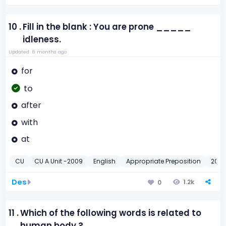
10 .
Fill in the blank : You are prone _____
idleness.
Updated: 6 months ago
for
to
after
with
at
CU
CU A Unit -2009
English
Appropriate Preposition
200
Des
1.2k
0
11 .
Which of the following words is related to
human body ?