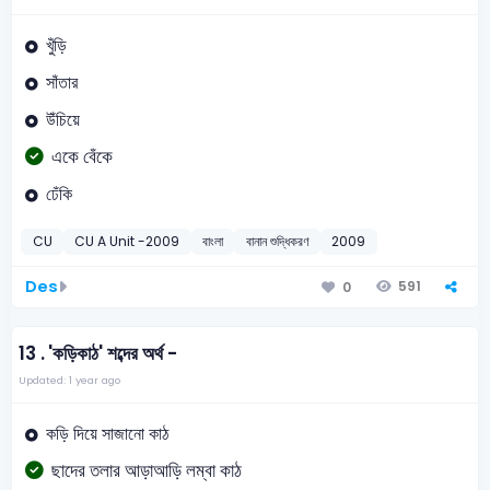
খুঁড়ি
সাঁতার
উঁচিয়ে
একে বেঁকে
ঢেঁকি
CU
CU A Unit -2009
বাংলা
বানান শুদ্ধিকরণ
2009
Des
591
0
13 .
'কড়িকাঠ' শব্দের অর্থ -
Updated: 1 year ago
কড়ি দিয়ে সাজানো কাঠ
ছাদের তলার আড়াআড়ি লম্বা কাঠ