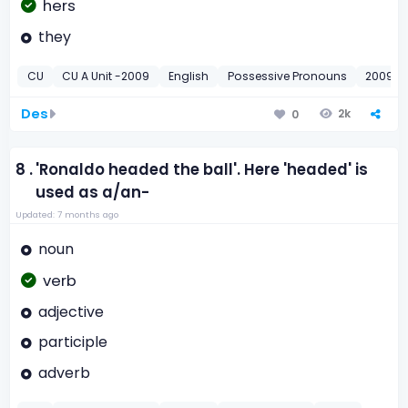
hers
they
CU
CU A Unit -2009
English
Possessive Pronouns
2009
Des
2k
0
8 .
'Ronaldo headed the ball'. Here 'headed' is
used as a/an-
Updated: 7 months ago
noun
verb
adjective
participle
adverb