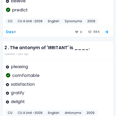
believe
predict
CU
CU A Unit -2009
English
Synonyms
2009
Des
984
0
2 .
The antonym of 'IRRITANT' is ____.
Updated: 1 year ago
pleasing
comfortable
satisfaction
gratify
delight
CU
CU A Unit -2009
English
Antonyms
2009