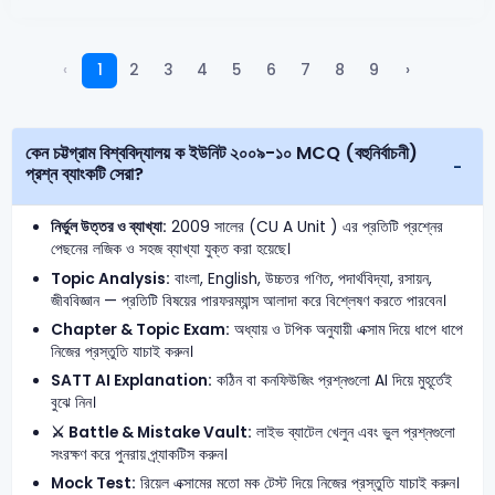
‹
1
2
3
4
5
6
7
8
9
›
কেন চট্টগ্রাম বিশ্ববিদ্যালয় ক ইউনিট ২০০৯-১০ MCQ (বহুনির্বাচনী)
প্রশ্ন ব্যাংকটি সেরা?
নির্ভুল উত্তর ও ব্যাখ্যা:
2009 সালের (CU A Unit ) এর প্রতিটি প্রশ্নের
পেছনের লজিক ও সহজ ব্যাখ্যা যুক্ত করা হয়েছে।
Topic Analysis:
বাংলা, English, উচ্চতর গণিত, পদার্থবিদ্যা, রসায়ন,
জীববিজ্ঞান — প্রতিটি বিষয়ের পারফরম্যান্স আলাদা করে বিশ্লেষণ করতে পারবেন।
Chapter & Topic Exam:
অধ্যায় ও টপিক অনুযায়ী এক্সাম দিয়ে ধাপে ধাপে
নিজের প্রস্তুতি যাচাই করুন।
SATT AI Explanation:
কঠিন বা কনফিউজিং প্রশ্নগুলো AI দিয়ে মুহূর্তেই
বুঝে নিন।
⚔️ Battle & Mistake Vault:
লাইভ ব্যাটেল খেলুন এবং ভুল প্রশ্নগুলো
সংরক্ষণ করে পুনরায় প্র্যাকটিস করুন।
Mock Test:
রিয়েল এক্সামের মতো মক টেস্ট দিয়ে নিজের প্রস্তুতি যাচাই করুন।