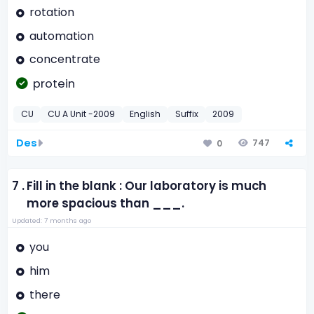
rotation
automation
concentrate
protein
CU
CU A Unit -2009
English
Suffix
2009
Des
747
0
7 .
Fill in the blank : Our laboratory is much
more spacious than ___.
Updated: 7 months ago
you
him
there