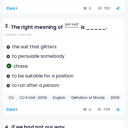
Des
762
0
p
u
r
s
u
i
t
p
u
r
s
u
i
t
3 .
The right meaning of
is _____.
Updated: 1 year ago
the suit that glitters
to persuade somebody
chase
to be suitable for a position
to run after a person
CU
CU A Unit -2009
English
Definition of Words
2009
Des
736
0
4 .
If we had not our way, ____.